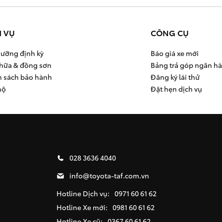
H VỤ
CÔNG CỤ
ưỡng định kỳ
Báo giá xe mới
hữa & đồng sơn
Bảng trả góp ngân h
h sách bảo hành
Đăng ký lái thử
hộ
Đặt hẹn dịch vụ
028 3636 4040
info@toyota-taf.com.vn
Hotline Dịch vụ:
0971 60 61 62
Hotline Xe mới:
0981 60 61 62
Hotline Xe cũ:
0367 60 61 62