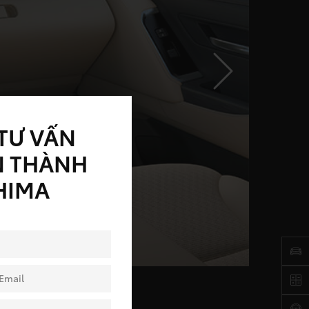
TƯ VẤN
N THÀNH
HIMA