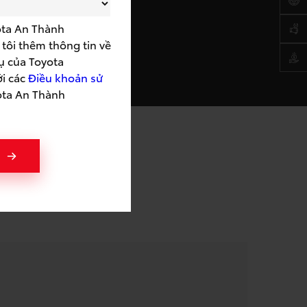
ota An Thành
tôi thêm thông tin về
ụ của Toyota
ới các
Điều khoản sử
ota An Thành