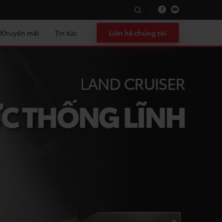
oàn
Phụ kiện
Màu sắc
Khuyến mãi
Tin tức
Liên hệ chúng tôi