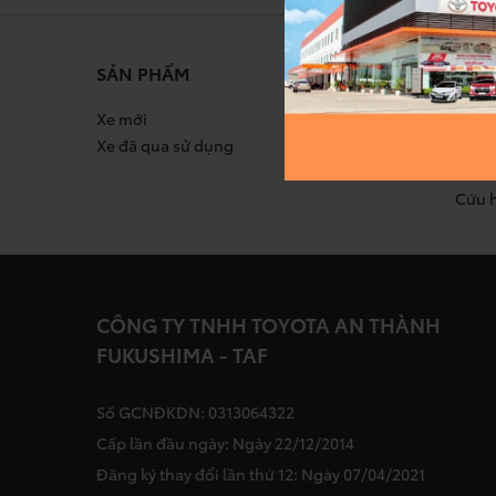
SẢN PHẨM
DỊC
Xe mới
Bảo d
Xe đã qua sử dụng
Sửa c
Chín
Cứu 
CÔNG TY TNHH TOYOTA AN THÀNH
FUKUSHIMA - TAF
Số GCNĐKDN: 0313064322
Cấp lần đầu ngày: Ngày 22/12/2014
Đăng ký thay đổi lần thứ 12: Ngày 07/04/2021