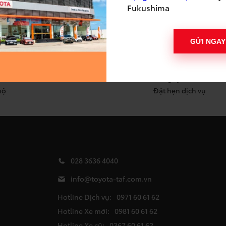
Fukushima
H VỤ
CÔNG CỤ
GỬI NGAY
ưỡng định kỳ
Báo giá xe mới
hữa & đồng sơn
Bảng trả góp ngân h
h sách bảo hành
Đăng ký lái thử
hộ
Đặt hẹn dịch vụ
028 3636 4040
info@toyota-taf.com.vn
Hotline Dịch vụ:
0971 60 61 62
Hotline Xe mới:
0981 60 61 62
Hotline Xe cũ:
0367 60 61 62