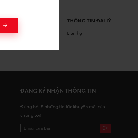
THÔNG TIN ĐẠI LÝ
Liên hệ
àng
ĐĂNG KÝ NHẬN THÔNG TIN
Đừng bỏ lỡ những tin tức khuyến mãi của
chúng tôi!