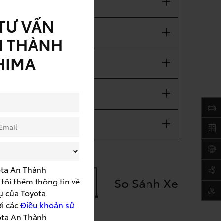
TƯ VẤN
N THÀNH
HIMA
ota An Thành
So Sánh Xe
tôi thêm thông tin về
ụ của Toyota
ới các
Điều khoản sử
ota An Thành