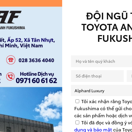
ĐỘI NGŨ 
TOYOTA A
FUKUS
 TRỘM
Tôi xác nhận rằng Toy
Dự Toán Chi Phí
Fukushima có thể gửi cho 
các sản phẩm hoặc dịch v
Tôi đã đọc và đồng ý v
dụng và bảo mật
của Toy