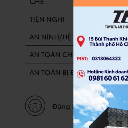
GHẾ
TIỆN NGHI
AN NINH/HỆ THỐNG CHỐNG
AN TOÀN CHỦ ĐỘNG
AN TOÀN BỊ ĐỘNG
Đăng Ký Lái Thử