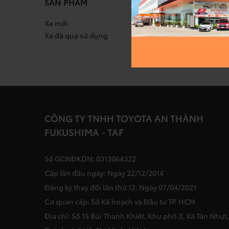
SẢN PHẨM
DỊC
Xe mới
Bảo d
Xe đã qua sử dụng
Sửa c
Chín
Cứu 
CÔNG TY TNHH TOYOTA AN THÀNH
FUKUSHIMA - TAF
Số GCNĐKDN: 0313064322
Cấp lần đầu ngày: Ngày 22/12/2014
Đăng ký thay đổi lần thứ 12: Ngày 07/04/2021
Cơ quan cấp: Sở Kế hoạch và Đầu tư TP. HCM
Địa chỉ: Số 15 Bùi Thanh Khiết, Khu phố 3, Xã Tân Nhựt,