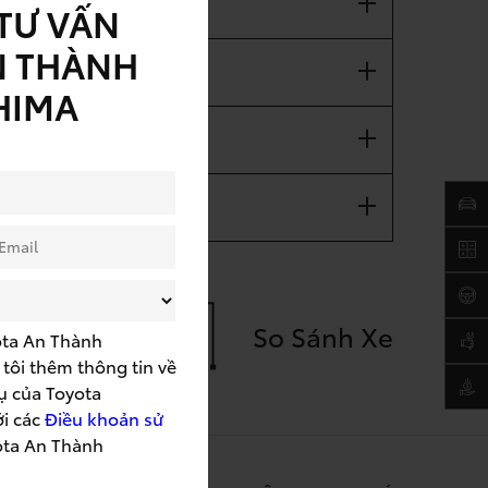
TƯ VẤN
N THÀNH
HIMA
So Sánh Xe
ota An Thành
tôi thêm thông tin về
ụ của Toyota
ới các
Điều khoản sử
ota An Thành