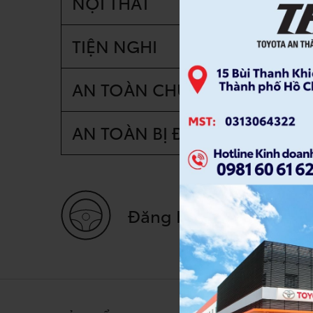
NỘI THẤT
TIỆN NGHI
AN TOÀN CHỦ ĐỘNG
AN TOÀN BỊ ĐỘNG
Đăng Ký Lái Thử