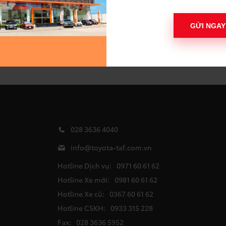
H VỤ
CÔNG CỤ
ưỡng định kỳ
Báo giá xe mới
GỬI NGAY
hữa & đồng sơn
Bảng trả góp ngân h
h sách bảo hành
Đăng ký lái thử
hộ
Đặt hẹn dịch vụ
028 3636 4040
info@toyota-taf.com.vn
Hotline Dịch vụ:
0971 60 61 62
Hotline Xe mới:
0981 60 61 62
Hotline Xe cũ:
0367 60 61 62
Hotline CSKH:
0933 315 228
Fax:
028 3636 5952