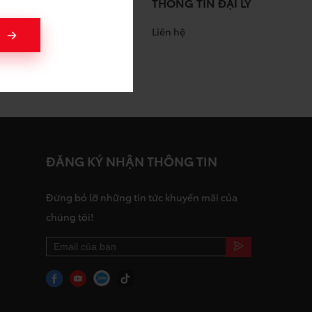
THÔNG TIN ĐẠI LÝ
Liên hệ
àng
ĐĂNG KÝ NHẬN THÔNG TIN
Đừng bỏ lỡ những tin tức khuyến mãi của
chúng tôi!