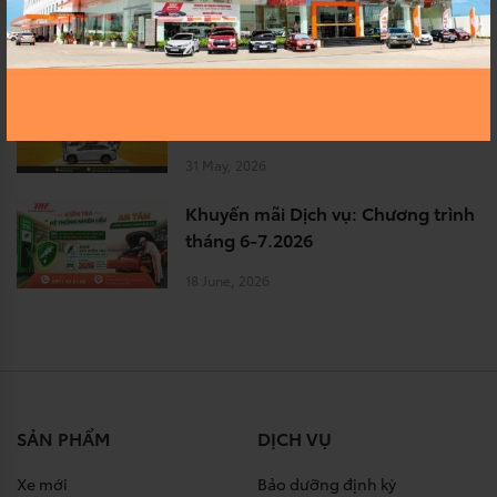
mới tháng 8.2026
29 June, 2026
Khuyến mãi Dịch vụ: Chương trình
tháng 5-6.2026
31 May, 2026
Khuyến mãi Dịch vụ: Chương trình
tháng 6-7.2026
18 June, 2026
SẢN PHẨM
DỊCH VỤ
Xe mới
Bảo dưỡng định kỳ