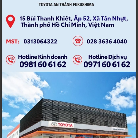
TOYOTA AN THANH FUKUSHIMA
TOYOTA KHUYẾN MÃI
Các bài viết nổi bật
Tuyển dụng Toyota: LÀM “XEO” Ô
TÔ CẦN TỐ CHẤT GÌ?
12 October, 2022
Tuyển dụng Toyota An Thành
Fukushima tháng 7.2026
19 June, 2024
Khuyến mãi Toyota dành cho xe