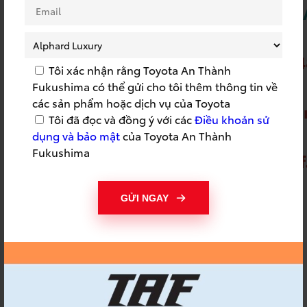
https://www.youtube.com/c/Toyota
Zalo OA:
https://zalo.me/40582179228231274
Tôi xác nhận rằng Toyota An Thành
Fukushima có thể gửi cho tôi thêm thông tin về
Fanpage Facebook:
các sản phẩm hoặc dịch vụ của Toyota
https://www.facebook.com/toyotaan
Tôi đã đọc và đồng ý với các
Điều khoản sử
dụng và bảo mật
của Toyota An Thành
Tiktok:
Fukushima
https://www.tiktok.com/@toyotataf.o
_t=ZS-8wYcHx7G4XZ&_r=1
GỬI NGAY
Địa chỉ: Toyota An Thành Fukushima
15 Bùi Thanh Khiết, KP.3, Xã Tân
Nhựt, TP.HCM, Việt Nam
KHUYẾN MÃI DỊCH VỤ
TOYOTA
TOYOTA AN THÀNH