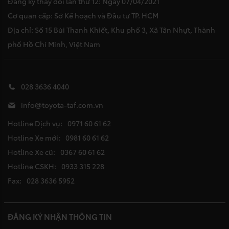
Đăng ký thay đổi lần thứ 12: Ngày 07/04/2021
Cơ quan cấp: Sở Kế hoạch và Đầu tư TP. HCM
Địa chỉ: Số 15 Bùi Thanh Khiết, Khu phố 3, Xã Tân Nhựt, Thành
phố Hồ Chí Minh, Việt Nam
028 3636 4040
info@toyota-taf.com.vn
Hotline Dịch vụ:
0971 60 61 62
Hotline Xe mới:
0981 60 61 62
Hotline Xe cũ:
0367 60 61 62
Hotline CSKH:
0933 315 228
Fax:
028 3636 5952
ĐĂNG KÝ NHẬN THÔNG TIN