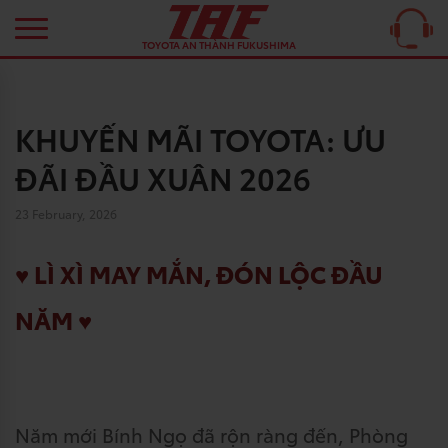
TOYOTA AN THÀNH FUKUSHIMA
KHUYẾN MÃI TOYOTA: ƯU
ĐÃI ĐẦU XUÂN 2026
23 February, 2026
♥ LÌ XÌ MAY MẮN, ĐÓN LỘC ĐẦU
NĂM
♥
Năm mới Bính Ngọ đã rộn ràng đến
, Phòng