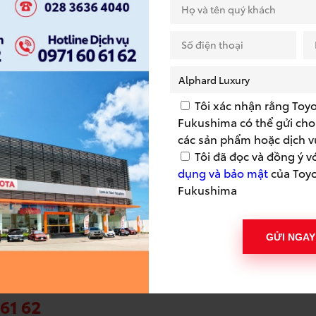
ong sự kiện
Tôi xác nhận rằng Toy
àng tham dự sự kiện:
01 hộp khăn giấy lụa
Fukushima có thể gửi cho 
á
từ 10% đến 30% các combo làm đẹp xe (hạn
các sản phẩm hoặc dịch v
Tôi đã đọc và đồng ý v
 hội bốc thăm trúng thưởng 100%
dụng và bảo mật
của Toy
ý hợp đồng và đóng cọc trong ngày diễn ra
Fukushima
n cực kỳ giá trị
c tiếp đón và gửi tặng Quý khách một sự kiện chất
GỬI NGAY
m gia:
 61 62