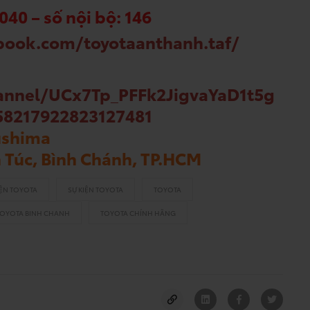
040 – số nội bộ: 146
book.com/toyotaanthanh.taf/
annel/UCx7Tp_PFFk2JigvaYaD1t5g
58217922823127481
kushima
n Túc, Bình Chánh, TP.HCM
IỆN TOYOTA
SỰ KIỆN TOYOTA
TOYOTA
TOYOTA BINH CHANH
TOYOTA CHÍNH HÃNG