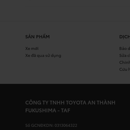
SẢN PHẨM
DỊC
Xe mới
Bảo d
Xe đã qua sử dụng
Sửa c
Chín
Cứu 
CÔNG TY TNHH TOYOTA AN THÀNH
FUKUSHIMA - TAF
Số GCNĐKDN: 0313064322