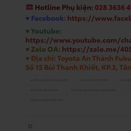
Hotline Phụ kiện:
028 3636 4
♥ Facebook:
https://www.face
♥ Youtube:
https://www.youtube.com/ch
♥ Zalo OA:
https://zalo.me/40
♥ Địa chỉ: Toyota An Thành Fu
Số 15 Bùi Thanh Khiết, KP.3, Tâ
HƯỚNG DẪN SỬ DỤNG XE
LÁI THỬ XE TOYOTA
PHỤ K
TOYOTA AN THÀNH
TOYOTA AN THANH FUKUSHIMA
TRẢI NGHIỆM MIỄN PHÍ