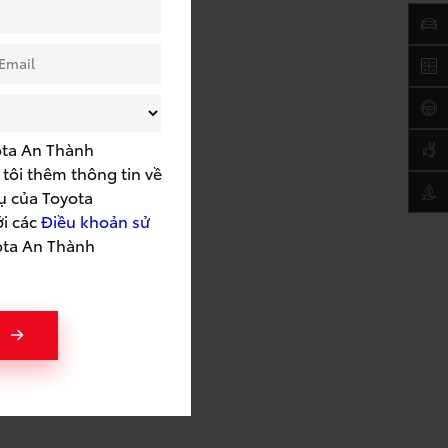
ota An Thành
tôi thêm thông tin về
ụ của Toyota
ới các
Điều khoản sử
ota An Thành