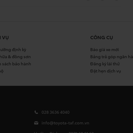
H VỤ
CÔNG CỤ
ưỡng định kỳ
Báo giá xe mới
hữa & đồng sơn
Bảng trả góp ngân h
h sách bảo hành
Đăng ký lái thử
hộ
Đặt hẹn dịch vụ
028 3636 4040
info@toyota-taf.com.vn