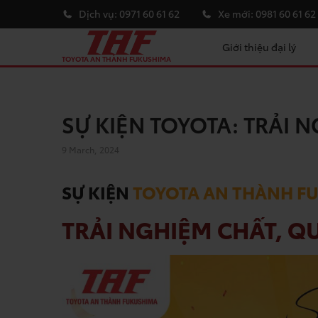
Dịch vụ:
0971 60 61 62
Xe mới:
0981 60 61 62
Giới thiệu đại lý
TOYOTA AN THÀNH FUKUSHIMA
SỰ KIỆN TOYOTA: TRẢI 
9 March, 2024
SỰ KIỆN
TOYOTA AN THÀNH F
TRẢI NGHIỆM CHẤT, Q