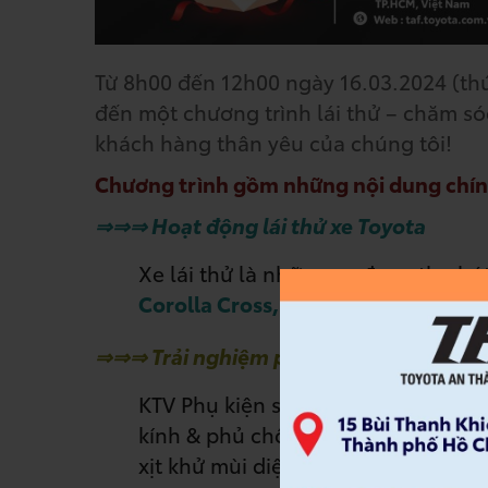
Từ 8h00 đến 12h00 ngày 16.03.2024 (th
đến một chương trình lái thử – chăm sóc
khách hàng thân yêu của chúng tôi!
Chương trình gồm những nội dung chín
⇒⇒⇒ Hoạt động lái thử xe Toyota
Xe lái thử là những xe đang thu hú
Corolla Cross, Raize, Vios, Veloz C
⇒⇒⇒ Trải nghiệm phụ kiện miễn phí
KTV Phụ kiện sẽ sử dụng các loại d
kính & phủ chống bám nước kính (k
xịt khử mùi diệt khuẩn nội thất xe
n