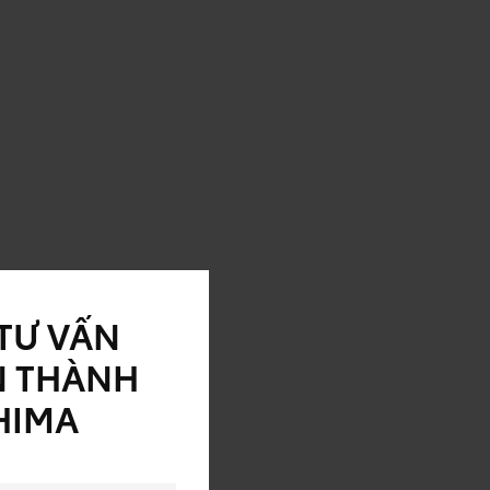
TƯ VẤN
N THÀNH
HIMA