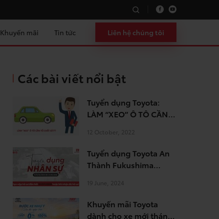
Khuyến mãi
Tin tức
Liên hệ chúng tôi
Các bài viết nổi bật
Tuyển dụng Toyota:
LÀM “XEO” Ô TÔ CẦN
TỐ CHẤT GÌ?
12 October, 2022
Tuyển dụng Toyota An
Thành Fukushima
tháng 7.2026
19 June, 2024
Khuyến mãi Toyota
dành cho xe mới tháng