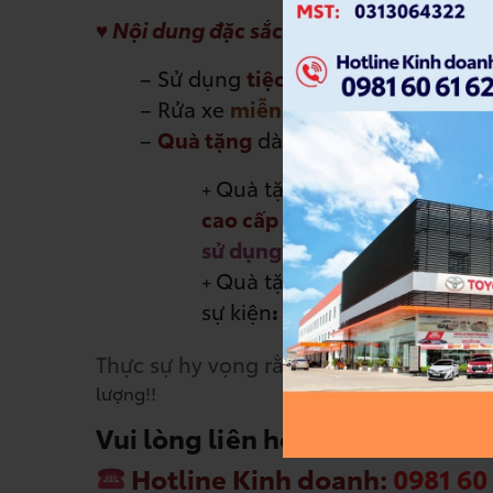
♥ Nội dung đặc sắc khác
– Sử dụng
tiệc trà đa dạng
– Rửa xe
miễn phí
–
Quà tặng
dành cho khách hàng tr
Quà tặng dành cho khách h
+
cao cấp
+
01 voucher giảm gi
sử dụng đến 30.09.2024) +
cơ
Quà tặng cho khách hàng k
+
sự kiện
:
01 quà tặng ngẫu nhiê
Thực sự hy vọng rằng,
TAF
sẽ có cơ hội đượ
lượng!!
Vui lòng liên hệ để đăng ký tha
Hotline Kinh doanh:
0981 60