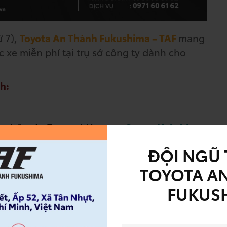
ứ 7),
Toyota An Thành Fukushima – TAF
mang
 xe miễn phí tại trụ sở công ty dành cho
h:
t nhất của Toyota hiện nay
:
Camry Hybrid,
ross, Avanza Premio, Yaris Cross
ĐỘI NGŨ 
TOYOTA A
ung dịch bao gồm lau bóng vỏ xe, vệ sinh
FUKUS
hông tẩy ố), tẩy nhựa đường – keo thân xe,
gay chính trên xe của khách hàng.