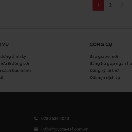
1
2
H VỤ
CÔNG CỤ
ưỡng định kỳ
Báo giá xe mới
hữa & đồng sơn
Bảng trả góp ngân h
h sách bảo hành
Đăng ký lái thử
hộ
Đặt hẹn dịch vụ
028 3636 4040
info@toyota-taf.com.vn