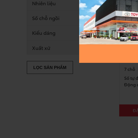
Nhiên liệu
Số chỗ ngồi
Kiểu dáng
Xuất xứ
FORT
Giá từ
LỌC SẢN PHẨM
7 chỗ
Số tự 
Động c
ĐẶ