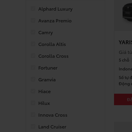
Alphard Luxury
Avanza Premio
Camry
YARI
Corolla Altis
Giá từ
Corolla Cross
5 chỗ
Fortuner
Indone
Số tự 
Granvia
Động c
Hiace
ĐẶ
Hilux
Innova Cross
Land Cruiser