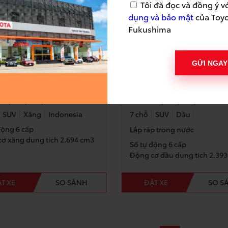
Tôi đã đọc và đồng ý v
dụng và bảo mật
của Toy
Fukushima
GỬI NGAY
UNER 2.7AT 4×4
FORTUNER 2.4AT 4×2
:
1,395,000,000
VND
Giá từ:
1,055,000,000
VN
SUV
Xăng
Indonesia
7 chỗ
SUV
Dầu
động 6 cấp
Lắp ráp trong nước
ơ xăng dung tích 2.694 cm3
Số tự động 6 cấp
Động cơ dầu dung tích 2.39
T XE
SO SÁNH
ĐẶT XE
SO S