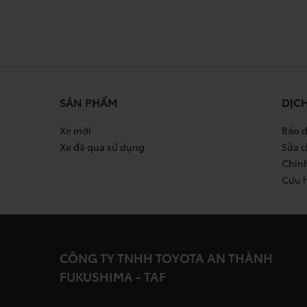
SẢN PHẨM
DỊC
Xe mới
Bảo d
Xe đã qua sử dụng
Sửa c
Chín
Cứu 
CÔNG TY TNHH TOYOTA AN THÀNH
FUKUSHIMA - TAF