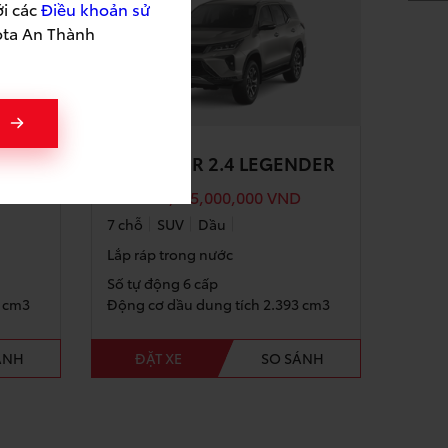
ới các
Điều khoản sử
ota An Thành
FORTUNER 2.4 LEGENDER
D
Giá từ:
1,185,000,000
VND
7 chỗ
SUV
Dầu
Lắp ráp trong nước
Số tự động 6 cấp
3 cm3
Động cơ dầu dung tích 2.393 cm3
ÁNH
ĐẶT XE
SO SÁNH