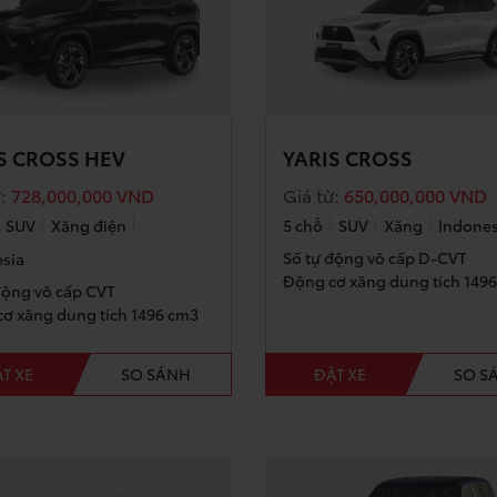
S CROSS HEV
YARIS CROSS
:
728,000,000
VND
Giá từ:
650,000,000
VND
SUV
Xăng điện
5 chỗ
SUV
Xăng
Indones
Số tự động vô cấp D-CVT
sia
Động cơ xăng dung tích 149
động vô cấp CVT
ơ xăng dung tích 1496 cm3
T XE
SO SÁNH
ĐẶT XE
SO S