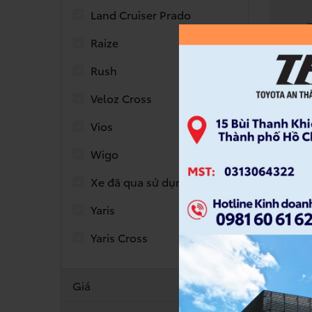
Land Cruiser Prado
Raize
Rush
Veloz Cross
LAND
Vios
Giá từ
7 chỗ
Wigo
Số tự 
Xe đã qua sử dụng
Động c
Gói an
Yaris
Yaris Cross
ĐẶ
Giá