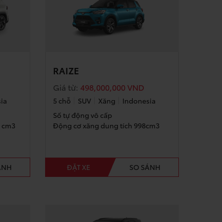
RAIZE
Giá từ:
498,000,000
VND
ia
5 chỗ
SUV
Xăng
Indonesia
Số tự động vô cấp
6 cm3
Động cơ xăng dung tích 998cm3
ÁNH
ĐẶT XE
SO SÁNH