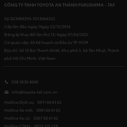
CÔNG TY TNHH TOYOTA AN THÀNH FUKUSHIMA - TAF
Số GCNĐKDN: 0313064322
Cấp lần đầu ngày: Ngày 22/12/2014
Đăng ký thay đổi lần thứ 12: Ngày 07/04/2021
Cơ quan cấp: Sở Kế hoạch và Đầu tư TP. HCM
Địa chỉ: Số 15 Bùi Thanh Khiết, Khu phố 3, Xã Tân Nhựt, Thành
phố Hồ Chí Minh, Việt Nam
028 3636 4040
info@toyota-taf.com.vn
Hotline Dịch vụ:
0971 60 61 62
Hotline Xe mới:
0981 60 61 62
Hotline Xe cũ:
0367 60 61 62
Hotline CSKH:
0933 315 228