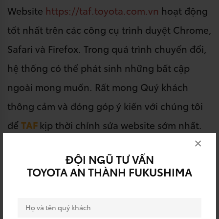
Website
https://taf.toyota.com.vn
hoạt động
tốt nhất trên các công cụ trình duyệt Chrome,
Safari và Firefox. Trong quá trình chuyển đổi,
hệ thống có thể phát sinh những bất cập
ngoài mong muốn. Rất mong Quý khách
thông cảm và đóng góp ý kiến với chúng tôi
để
TAF
kịp thời chỉnh sửa website sớm nhất.
×
Xin cảm ơn và trân trọng thông báo!
ĐỘI NGŨ TƯ VẤN
TOYOTA AN THÀNH FUKUSHIMA
Liên hệ với
TAF
qua các kênh chính
thức: