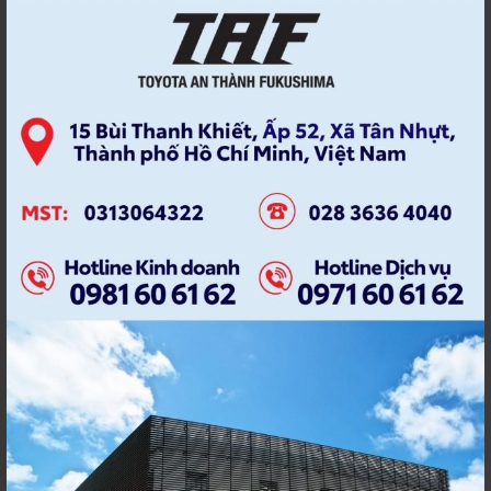
Bình Chánh, TP.HCM
TOYOTA
TOYOTA AN THÀNH
TOYOTA AN THANH FUKUSHIMA
TOYOTA BINH CHANH
WEBSITE CHÍNH THỨC
WEBSITE TAF
WEBSITE TOYOTA
Các bài viết nổi bật
Tuyển dụng Toyota: LÀM “XEO” Ô
TÔ CẦN TỐ CHẤT GÌ?
12 October, 2022
Tuyển dụng Toyota An Thành