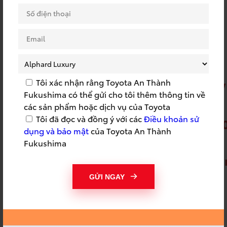
Hotline Dịch vụ:
0971 60 61 62
Hotline Xe mới:
0981 60 61 62
Hotline Xe cũ:
0367 60 61 62
Youtube:
Tôi xác nhận rằng Toyota An Thành
https://www.youtube.com/channel
Fukushima có thể gửi cho tôi thêm thông tin về
Zalo OA:
các sản phẩm hoặc dịch vụ của Toyota
Tôi đã đọc và đồng ý với các
Điều khoản sử
https://zalo.me/2007844474694959
dụng và bảo mật
của Toyota An Thành
Fanpage Facebook:
Fukushima
https://www.facebook.com/toyotaan
GỬI NGAY
Toyota An Thành Fukushima
15 Bùi Thanh Khiết, KP.3, TT.Tân Túc,