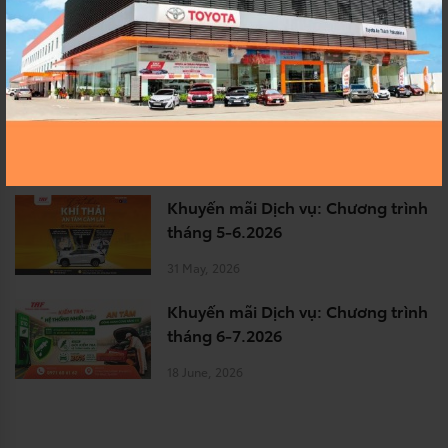
Fukushima tháng 7.2026
19 June, 2024
Khuyến mãi Toyota dành cho xe
mới tháng 8.2026
29 June, 2026
Khuyến mãi Dịch vụ: Chương trình
tháng 5-6.2026
31 May, 2026
Khuyến mãi Dịch vụ: Chương trình
tháng 6-7.2026
18 June, 2026