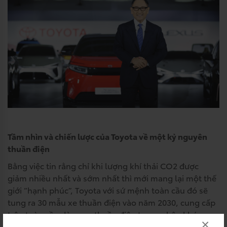
Tầm nhìn và chiến lược của Toyota về một kỷ nguyên
thuần điện
Bằng việc tin rằng chỉ khi lượng khí thải CO2 được
giảm nhiều nhất và sớm nhất thì mới mang lại một thế
giới “hạnh phúc”, Toyota với sứ mệnh toàn cầu đó sẽ
tung ra 30 mẫu xe thuần điện vào năm 2030, cung cấp
trên toàn cầu dòng xe thuần điện trong phân khúc xe
×
du lịch và xe thương mại.