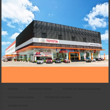
Ngoài ra, trong lĩnh vực pin, tương lai Toyota sẽ nâng
mức đầu tư cho sự phát triển từ 1,5 nghìn tỷ yên (công
bố vào tháng 9) lên 2 nghìn tỷ yên với mục tiêu tạo ra
những loại pin tiên tiến hơn, chất lượng cao và giá cả
phải chăng.
Toyota luôn hướng tới mục tiêu trở thành một công ty
đóng góp vào việc bảo vệ môi trường toàn cầu, nỗ lực
mang lại hạnh phúc và tương lai ngày càng tốt đẹp
hơn cho khách hàng, cho trẻ em, cho thế hệ mai sau và
cho mọi người.
TOYOTA
TOYOTA AN THÀNH
TOYOTA AN THANH FUKUSHIMA
TOYOTA BINH CHANH
TOYOTA HỒ CHÍ MINH
XE ĐIỆN TOYOTA