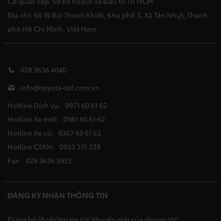
Cơ quan cấp: Sở Kế hoạch và Đầu tư TP. HCM
Địa chỉ: Số 15 Bùi Thanh Khiết, Khu phố 3, Xã Tân Nhựt, Thành
phố Hồ Chí Minh, Việt Nam
028 3636 4040
info@toyota-taf.com.vn
Hotline Dịch vụ:
0971 60 61 62
Hotline Xe mới:
0981 60 61 62
Hotline Xe cũ:
0367 60 61 62
Hotline CSKH:
0933 315 228
Fax:
028 3636 5952
ĐĂNG KÝ NHẬN THÔNG TIN
Đừng bỏ lỡ những tin tức khuyến mãi của chúng tôi!