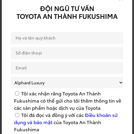
ĐỘI NGŨ TƯ VẤN
Ông Akio Toyoda – Chủ tịch kiêm Tổng Giám đốc tập
TOYOTA AN THÀNH FUKUSHIMA
đoàn Toyota toàn cầu cũng nhấn mạnh, hầu hết những
chiếc xe Toyota thuần điện được giới thiệu tại sự kiện
này sẽ ra mắt trong vài năm tới với mục tiêu doanh số
toàn cầu là 3,5 triệu xe vào năm 2030.
Tôi xác nhận rằng Toyota An Thành
Fukushima có thể gửi cho tôi thêm thông tin về
các sản phẩm hoặc dịch vụ của Toyota
Tôi đã đọc và đồng ý với các
Điều khoản sử
dụng và bảo mật
của Toyota An Thành
Fukushima