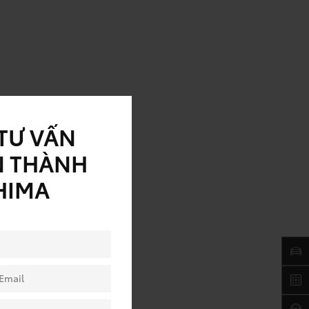
TƯ VẤN
N THÀNH
HIMA