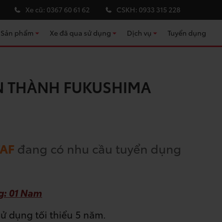
Xe cũ:
0367 60 61 62
CSKH:
0933 315 228
Sản phẩm
Xe đã qua sử dụng
Dịch vụ
Tuyển dụng
Kho xe đã qua sử dụng
Bảo dưỡng định kỳ
Sửa chữa & đồng sơn
N THÀNH FUKUSHIMA
Chính sách bảo hành
Cứu hộ
Phụ kiện ô tô Toyota
Tư vấn bảo hiểm
TAF
đang có nhu cầu tuyển dụng
Tư vấn tài chính
g: 01 Nam
ử dụng tối thiểu 5 năm.