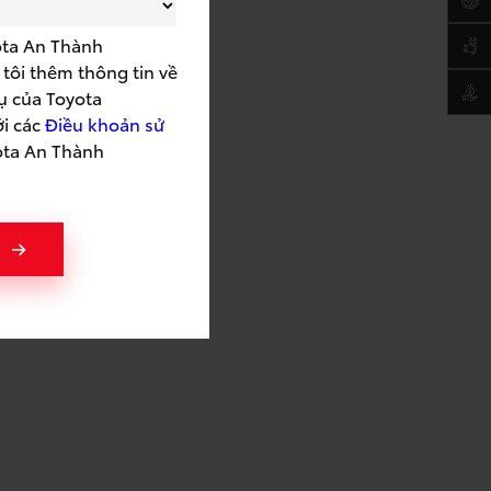
ota An Thành
tôi thêm thông tin về
ụ của Toyota
ới các
Điều khoản sử
ota An Thành