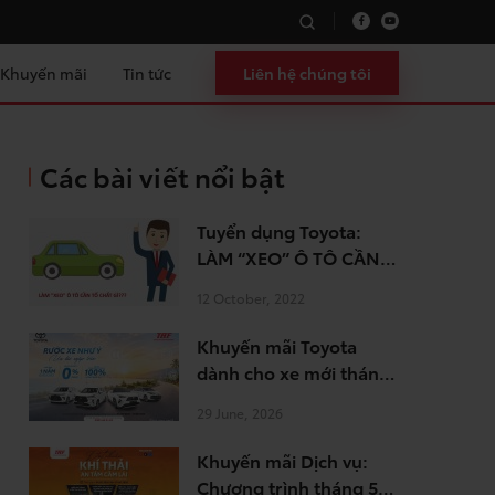
Khuyến mãi
Tin tức
Liên hệ chúng tôi
Các bài viết nổi bật
Tuyển dụng Toyota:
LÀM “XEO” Ô TÔ CẦN
TỐ CHẤT GÌ?
12 October, 2022
Khuyến mãi Toyota
dành cho xe mới tháng
8.2026
29 June, 2026
Khuyến mãi Dịch vụ:
Chương trình tháng 5-