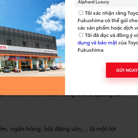
Tôi xác nhận rằng Toy
Fukushima có thể gửi cho 
các sản phẩm hoặc dịch v
Tôi đã đọc và đồng ý v
dụng và bảo mật
của Toy
Fukushima
ượng: 04 Nam/Nữ
 về các sản phẩm, dịch vụ tại Toyota, bao
GỬI NGAY
hụ kiện nhằm đạt mục tiêu doanh số do công
cáo để tìm kiếm khách hàng mới & quảng bá
m, ngân hàng, bất động sản,… là một lợi