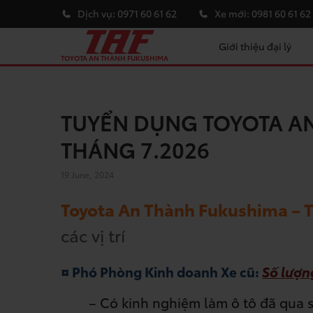
Dịch vụ:
0971 60 61 62
Xe mới:
0981 60 61 62
Giới thiệu đại lý
TOYOTA AN THÀNH FUKUSHIMA
TUYỂN DỤNG TOYOTA A
THÁNG 7.2026
19 June, 2024
Toyota An Thành Fukushima – 
các vị trí
¤ Phó Phòng Kinh doanh Xe cũ:
Số lượn
– Có kinh nghiệm làm ô tô đã qua s