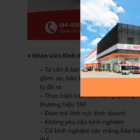
¤ Nhân viên Kinh doanh Ô tô mới:
Số l
– Tư vấn & bán hàng cho khách hàng
gồm: xe, bảo hiểm, tài chính và p
ty đề ra
– Thực hiện các hoạt động quảng 
thương hiệu TAF
– Đam mê lĩnh vực kinh doanh
– Không yêu cầu kinh nghiệm
– Có kinh nghiệm các mảng bảo hiể
thế