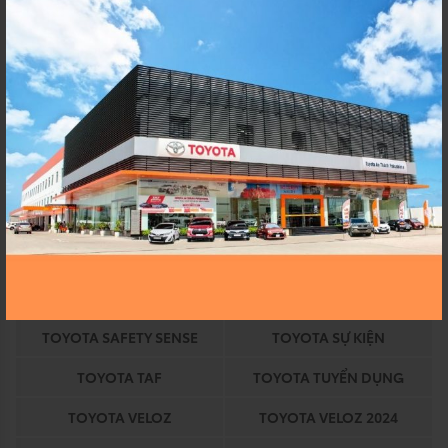
TOYOTA AN THÀNH
TOYOTA AN THANH
FUKUSHIM
FUKUSHIMA
TOYOTA AVANZA
TOYOTA AVANZA 2024
TOYOTA BINH CHANH
TOYOTA CHÍNH HÃNG
TOYOTA COROLLA
TOYOTA COROLLA ALTIS
TOYOTA DỊCH VỤ
TOYOTA EKIDEN
TOYOTA EKIDEN 2023
TOYOTA HEV
TOYOTA HỒ CHÍ MINH
TOYOTA HỒ CHÍNH MINH
TOYOTA HYBRID
TOYOTA KHUYẾN MÃI
TOYOTA SAFETY SENSE
TOYOTA SỰ KIỆN
TOYOTA TAF
TOYOTA TUYỂN DỤNG
TOYOTA VELOZ
TOYOTA VELOZ 2024