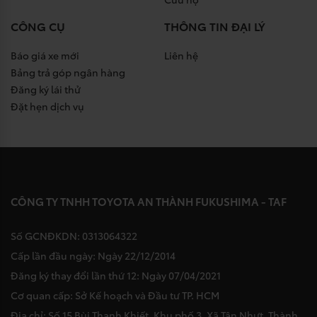
CÔNG CỤ
THÔNG TIN ĐẠI LÝ
Báo giá xe mới
Liên hệ
Bảng trả góp ngân hàng
Đăng ký lái thử
Đặt hẹn dịch vụ
CÔNG TY TNHH TOYOTA AN THÀNH FUKUSHIMA - TAF
Số GCNĐKDN: 0313064322
Cấp lần đầu ngày: Ngày 22/12/2014
Đăng ký thay đổi lần thứ 12: Ngày 07/04/2021
Cơ quan cấp: Sở Kế hoạch và Đầu tư TP. HCM
Địa chỉ: Số 15 Bùi Thanh Khiết, Khu phố 3, Xã Tân Nhựt, Thành