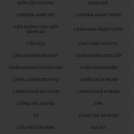
BƠM LỐP TOYOTA
BÙNG NỔ
CAMERA GIÁM SÁT
CAMERA HÀNH TRÌNH
CÂN CHỈNH GÓC ĐẮT
CẢNH BÁO NGẬP NƯỚC
BÁNH XE
CẤP CỨU
CAR CARE TOYOTA
CÂU CHUYỆN DELIGHT
CHẨN ĐOÁN CAO CẤP
CHẨN ĐOÁN CHUYÊN SÂU
CHẨN ĐOÁN ĐIỆN
CHẤT LƯỢNG DỊCH VỤ
CHIẾN DỊCH WOW
CÔNG NGHỆ AN TOÀN
CÔNG NGHỆ HYBRID
CÔNG TÁC XÃ HỘI
CPR
CS
CÙNG TAF RA KHƠI
CỨU HỘ CỨU NẠN
ĐÀ LẠT