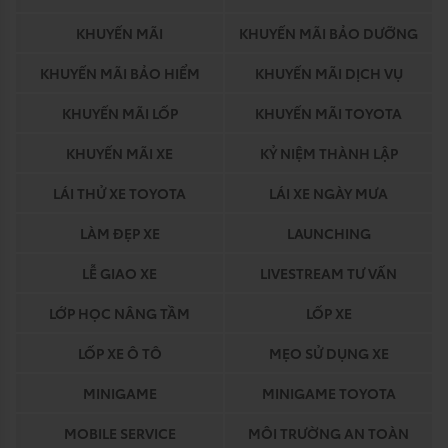
KHUYẾN MÃI
KHUYẾN MÃI BẢO DƯỠNG
KHUYẾN MÃI BẢO HIỂM
KHUYẾN MÃI DỊCH VỤ
KHUYẾN MÃI LỐP
KHUYẾN MÃI TOYOTA
KHUYẾN MÃI XE
KỶ NIỆM THÀNH LẬP
LÁI THỬ XE TOYOTA
LÁI XE NGÀY MƯA
LÀM ĐẸP XE
LAUNCHING
LỄ GIAO XE
LIVESTREAM TƯ VẤN
LỚP HỌC NÂNG TẦM
LỐP XE
LỐP XE Ô TÔ
MẸO SỬ DỤNG XE
MINIGAME
MINIGAME TOYOTA
MOBILE SERVICE
MÔI TRƯỜNG AN TOÀN