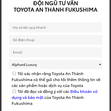
ĐỘI NGŨ TƯ VẤN
RÚT THĂM TRÚNG
QUY TRÌNH TOYOTA
TOYOTA AN THÀNH FUKUSHIMA
THƯỞNG
SSC
SSC 2022
SỰ KIỆN BẢO HIỂM
SỰ KIỆN DỊCH VỤ
SỰ KIỆN TOYOTA
SỰ KIỆN TRI ÂN
SỰ KIỆN TRƯNG BÀY
SỬA CHỮA LƯU ĐỘNG
TOYOTA
SỬA CHỮA TẬN NƠI
SỬA CHỮA TOYOTA
SUMMER 2023
SUMMER TRIP
Tôi xác nhận rằng Toyota An Thành
Fukushima có thể gửi cho tôi thêm thông tin về
TAF
TÁI TỤC BẢO HIỂM
các sản phẩm hoặc dịch vụ của Toyota
Tôi đã đọc và đồng ý với các
Điều khoản sử
TẬP HUẤN CỨU HỘ
TAY NGHỀ TOYOTA
dụng và bảo mật
của Toyota An Thành
TEAMBUILDING
THÀNH LẬP CÔNG TY
Fukushima