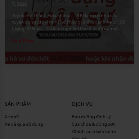
7.2026
Toyota An Thành Fukushima – TAF đang có nhu cầu
tuyển dụng các vị trí ¤ Phó Phòng Kinh doanh Xe cũ: Số
lượng: 01 Nam – Có kinh nghiệm làm ô tô đã qua sử
dụng tối thiểu 5 năm. – Có mối quan hệ tốt với nhiều
Xem Thêm
hãng xe. – Tốt nghiệp Cao […]
SẢN PHẨM
DỊCH VỤ
Xe mới
Bảo dưỡng định kỳ
Xe đã qua sử dụng
Sửa chữa & đồng sơn
Chính sách bảo hành
Cứu hộ