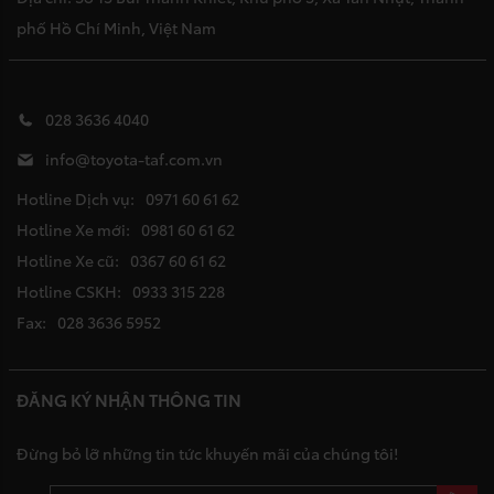
phố Hồ Chí Minh, Việt Nam
028 3636 4040
info@toyota-taf.com.vn
Hotline Dịch vụ:
0971 60 61 62
Hotline Xe mới:
0981 60 61 62
Hotline Xe cũ:
0367 60 61 62
Hotline CSKH:
0933 315 228
Fax:
028 3636 5952
ĐĂNG KÝ NHẬN THÔNG TIN
Đừng bỏ lỡ những tin tức khuyến mãi của chúng tôi!