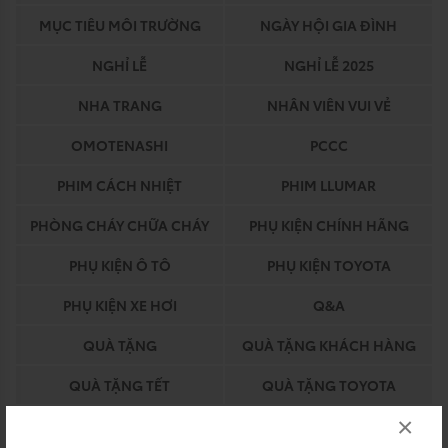
MỤC TIÊU MÔI TRƯỜNG
NGÀY HỘI GIA ĐÌNH
NGHỈ LỄ
NGHỈ LỄ 2025
NHA TRANG
NHÂN VIÊN VUI VẺ
OMOTENASHI
PCCC
PHIM CÁCH NHIỆT
PHIM LLUMAR
PHÒNG CHÁY CHỮA CHÁY
PHỤ KIỆN CHÍNH HÃNG
PHỤ KIỆN Ô TÔ
PHỤ KIỆN TOYOTA
PHỤ KIỆN XE HƠI
Q&A
QUÀ TẶNG
QUÀ TẶNG KHÁCH HÀNG
QUÀ TẶNG TẾT
QUÀ TẶNG TOYOTA
×
QUY TRÌNH BẢO HIỂM
QUY TRÌNH DỊCH VỤ