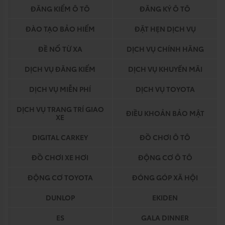
ĐĂNG KIỂM Ô TÔ
ĐĂNG KÝ Ô TÔ
ĐÀO TẠO BẢO HIỂM
ĐẶT HẸN DỊCH VỤ
ĐỀ NỔ TỪ XA
DỊCH VỤ CHÍNH HÃNG
DỊCH VỤ ĐĂNG KIỂM
DỊCH VỤ KHUYẾN MÃI
DỊCH VỤ MIỄN PHÍ
DỊCH VỤ TOYOTA
DỊCH VỤ TRANG TRÍ GIAO
ĐIỀU KHOẢN BẢO MẬT
XE
DIGITAL CARKEY
ĐỒ CHƠI Ô TÔ
ĐỒ CHƠI XE HƠI
ĐỘNG CƠ Ô TÔ
ĐỘNG CƠ TOYOTA
ĐÓNG GÓP XÃ HỘI
DUNLOP
EKIDEN
ES
GALA DINNER