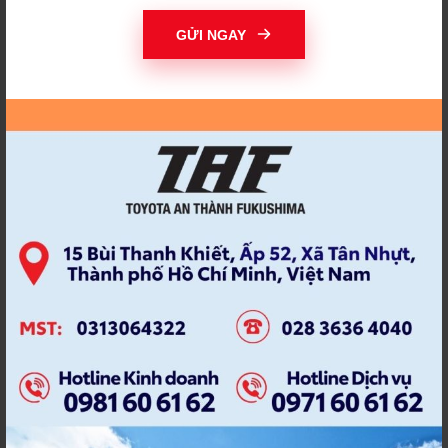
THAY ĐỔI ĐỂ THÀNH
THI ẢNH TOYOTA
CÔNG
GỬI NGAY
THIỆN NGUYỆN
THỜI HẠN BẢO DƯỠNG
THÔNG BÁO TIẾN ĐỘ
THÔNG TƯ 15/2022
THÔNG TƯ MỚI
THƯƠNG HIỆU TAF
THỦY KÍCH
TÍCH ĐIỂM
TÍCH ĐIỂM NHẬN QUÀ
TIẾN ĐỘ SỬA CHỮA
TOYOA AN THÀNH
TOYOT AN THANH
FUKUSHIMA
FUKUSHIMA
TOYOTA
TOYOTA 2021
TOYOTA ALTIS
TOYOTA ALTIS 2022
TOYOTA AN THÀNH
TOYOTA AN THÀNH
FUKUHSIMA