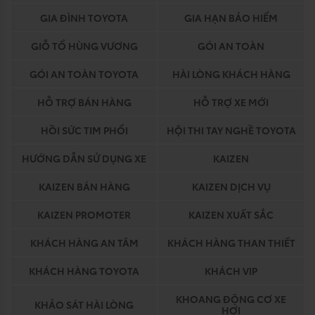
GIA ĐÌNH TOYOTA
GIA HẠN BẢO HIỂM
GIỖ TỔ HÙNG VƯƠNG
GÓI AN TOÀN
GÓI AN TOÀN TOYOTA
HÀI LÒNG KHÁCH HÀNG
HỖ TRỢ BÁN HÀNG
HỖ TRỢ XE MỚI
HỒI SỨC TIM PHỔI
HỘI THI TAY NGHỀ TOYOTA
HƯỚNG DẪN SỬ DỤNG XE
KAIZEN
KAIZEN BÁN HÀNG
KAIZEN DỊCH VỤ
KAIZEN PROMOTER
KAIZEN XUẤT SẮC
KHÁCH HÀNG AN TÂM
KHÁCH HÀNG THAN THIẾT
KHÁCH HÀNG TOYOTA
KHÁCH VIP
KHOANG ĐỘNG CƠ XE
KHẢO SÁT HÀI LÒNG
HƠI