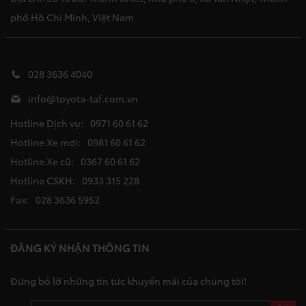
phố Hồ Chí Minh, Việt Nam
028 3636 4040
info@toyota-taf.com.vn
Hotline Dịch vụ:
0971 60 61 62
Hotline Xe mới:
0981 60 61 62
Hotline Xe cũ:
0367 60 61 62
Hotline CSKH:
0933 315 228
Fax:
028 3636 5952
ĐĂNG KÝ NHẬN THÔNG TIN
Đừng bỏ lỡ những tin tức khuyến mãi của chúng tôi!