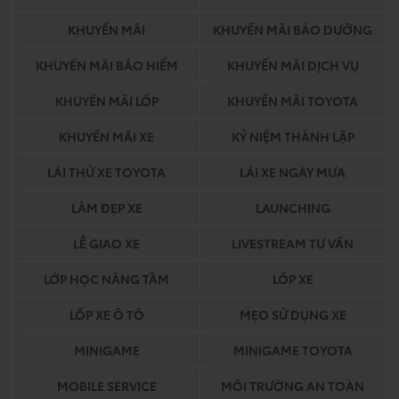
KHUYẾN MÃI
KHUYẾN MÃI BẢO DƯỠNG
KHUYẾN MÃI BẢO HIỂM
KHUYẾN MÃI DỊCH VỤ
KHUYẾN MÃI LỐP
KHUYẾN MÃI TOYOTA
KHUYẾN MÃI XE
KỶ NIỆM THÀNH LẬP
LÁI THỬ XE TOYOTA
LÁI XE NGÀY MƯA
LÀM ĐẸP XE
LAUNCHING
LỄ GIAO XE
LIVESTREAM TƯ VẤN
LỚP HỌC NÂNG TẦM
LỐP XE
LỐP XE Ô TÔ
MẸO SỬ DỤNG XE
MINIGAME
MINIGAME TOYOTA
MOBILE SERVICE
MÔI TRƯỜNG AN TOÀN