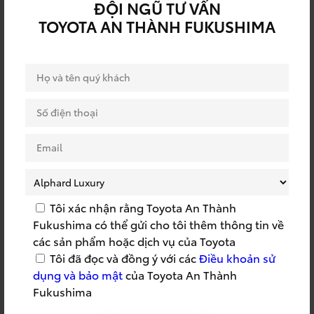
ĐỘI NGŨ TƯ VẤN
RÚT THĂM TRÚNG
QUY TRÌNH TOYOTA
TOYOTA AN THÀNH FUKUSHIMA
THƯỞNG
SSC
SSC 2022
SỰ KIỆN BẢO HIỂM
SỰ KIỆN DỊCH VỤ
SỰ KIỆN TOYOTA
SỰ KIỆN TRI ÂN
SỰ KIỆN TRƯNG BÀY
SỬA CHỮA LƯU ĐỘNG
TOYOTA
SỬA CHỮA TẬN NƠI
SỬA CHỮA TOYOTA
SUMMER 2023
SUMMER TRIP
Tôi xác nhận rằng Toyota An Thành
Fukushima có thể gửi cho tôi thêm thông tin về
TAF
TÁI TỤC BẢO HIỂM
các sản phẩm hoặc dịch vụ của Toyota
Tôi đã đọc và đồng ý với các
Điều khoản sử
TẬP HUẤN CỨU HỘ
TAY NGHỀ TOYOTA
dụng và bảo mật
của Toyota An Thành
TEAMBUILDING
THÀNH LẬP CÔNG TY
Fukushima