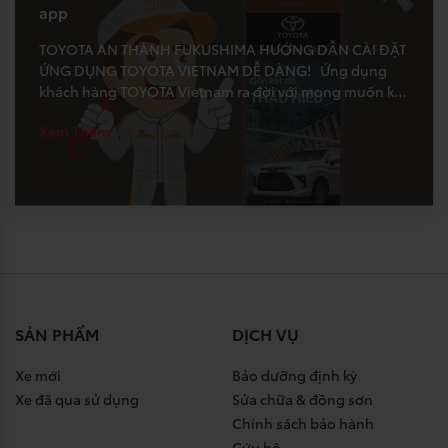
app
TOYOTA AN THÀNH FUKUSHIMA HƯỚNG DẪN CÀI ĐẶT
ỨNG DỤNG TOYOTA VIETNAM DỄ DÀNG! Ứng dụng
khách hàng TOYOTA Vietnam ra đời với mong muốn kết
nối, duy trì việc cập nhật thông tin giữa khách hàng,
Xem Thêm
Toyota và hệ thống đại lý. Đối với ứng dụng này, Quý
khách hoàn toàn có […]
SẢN PHẨM
DỊCH VỤ
Xe mới
Bảo dưỡng định kỳ
Xe đã qua sử dụng
Sửa chữa & đồng sơn
Chính sách bảo hành
Cứu hộ