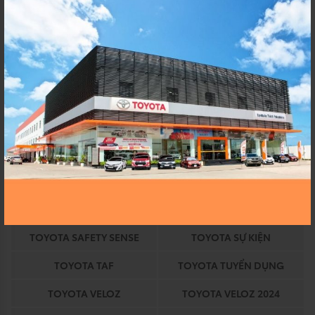
TOYOTA AN THÀNH
TOYOTA AN THANH
FUKUSHIM
FUKUSHIMA
TOYOTA AVANZA
TOYOTA AVANZA 2024
TOYOTA BINH CHANH
TOYOTA CHÍNH HÃNG
TOYOTA COROLLA
TOYOTA COROLLA ALTIS
TOYOTA DỊCH VỤ
TOYOTA EKIDEN
TOYOTA EKIDEN 2023
TOYOTA HEV
TOYOTA HỒ CHÍ MINH
TOYOTA HỒ CHÍNH MINH
TOYOTA HYBRID
TOYOTA KHUYẾN MÃI
TOYOTA SAFETY SENSE
TOYOTA SỰ KIỆN
TOYOTA TAF
TOYOTA TUYỂN DỤNG
TOYOTA VELOZ
TOYOTA VELOZ 2024