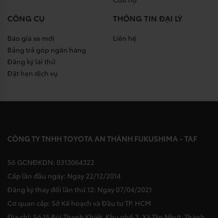
CÔNG CỤ
THÔNG TIN ĐẠI LÝ
Báo giá xe mới
Liên hệ
Bảng trả góp ngân hàng
Đăng ký lái thử
Đặt hẹn dịch vụ
CÔNG TY TNHH TOYOTA AN THÀNH FUKUSHIMA - TAF
Số GCNĐKDN: 0313064322
Cấp lần đầu ngày: Ngày 22/12/2014
Đăng ký thay đổi lần thứ 12: Ngày 07/04/2021
Cơ quan cấp: Sở Kế hoạch và Đầu tư TP. HCM
Địa chỉ: Số 15 Bùi Thanh Khiết, Khu phố 3, Xã Tân Nhựt, Thành