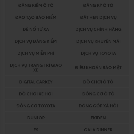
ĐĂNG KIỂM Ô TÔ
ĐĂNG KÝ Ô TÔ
ĐÀO TẠO BẢO HIỂM
ĐẶT HẸN DỊCH VỤ
ĐỀ NỔ TỪ XA
DỊCH VỤ CHÍNH HÃNG
DỊCH VỤ ĐĂNG KIỂM
DỊCH VỤ KHUYẾN MÃI
DỊCH VỤ MIỄN PHÍ
DỊCH VỤ TOYOTA
DỊCH VỤ TRANG TRÍ GIAO
ĐIỀU KHOẢN BẢO MẬT
XE
DIGITAL CARKEY
ĐỒ CHƠI Ô TÔ
ĐỒ CHƠI XE HƠI
ĐỘNG CƠ Ô TÔ
ĐỘNG CƠ TOYOTA
ĐÓNG GÓP XÃ HỘI
DUNLOP
EKIDEN
ES
GALA DINNER