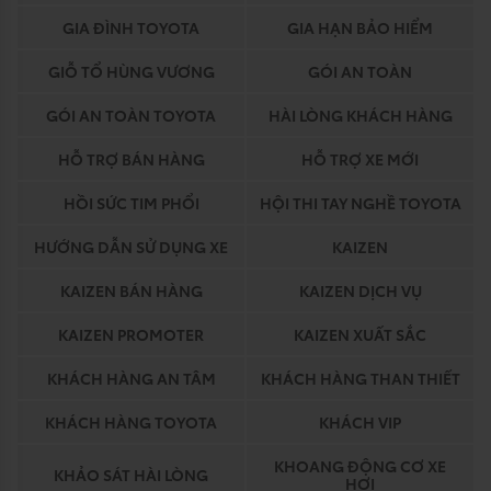
GIA ĐÌNH TOYOTA
GIA HẠN BẢO HIỂM
GIỖ TỔ HÙNG VƯƠNG
GÓI AN TOÀN
GÓI AN TOÀN TOYOTA
HÀI LÒNG KHÁCH HÀNG
HỖ TRỢ BÁN HÀNG
HỖ TRỢ XE MỚI
HỒI SỨC TIM PHỔI
HỘI THI TAY NGHỀ TOYOTA
HƯỚNG DẪN SỬ DỤNG XE
KAIZEN
KAIZEN BÁN HÀNG
KAIZEN DỊCH VỤ
KAIZEN PROMOTER
KAIZEN XUẤT SẮC
KHÁCH HÀNG AN TÂM
KHÁCH HÀNG THAN THIẾT
KHÁCH HÀNG TOYOTA
KHÁCH VIP
KHOANG ĐỘNG CƠ XE
KHẢO SÁT HÀI LÒNG
HƠI