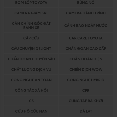
BƠM LỐP TOYOTA
BÙNG NỔ
CAMERA GIÁM SÁT
CAMERA HÀNH TRÌNH
CÂN CHỈNH GÓC ĐẮT
CẢNH BÁO NGẬP NƯỚC
BÁNH XE
CẤP CỨU
CAR CARE TOYOTA
CÂU CHUYỆN DELIGHT
CHẨN ĐOÁN CAO CẤP
CHẨN ĐOÁN CHUYÊN SÂU
CHẨN ĐOÁN ĐIỆN
CHẤT LƯỢNG DỊCH VỤ
CHIẾN DỊCH WOW
CÔNG NGHỆ AN TOÀN
CÔNG NGHỆ HYBRID
CÔNG TÁC XÃ HỘI
CPR
CS
CÙNG TAF RA KHƠI
CỨU HỘ CỨU NẠN
ĐÀ LẠT