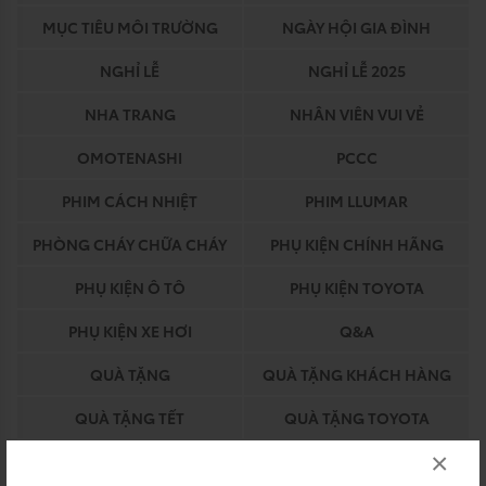
MỤC TIÊU MÔI TRƯỜNG
NGÀY HỘI GIA ĐÌNH
NGHỈ LỄ
NGHỈ LỄ 2025
NHA TRANG
NHÂN VIÊN VUI VẺ
OMOTENASHI
PCCC
PHIM CÁCH NHIỆT
PHIM LLUMAR
PHÒNG CHÁY CHỮA CHÁY
PHỤ KIỆN CHÍNH HÃNG
PHỤ KIỆN Ô TÔ
PHỤ KIỆN TOYOTA
PHỤ KIỆN XE HƠI
Q&A
QUÀ TẶNG
QUÀ TẶNG KHÁCH HÀNG
QUÀ TẶNG TẾT
QUÀ TẶNG TOYOTA
×
QUY TRÌNH BẢO HIỂM
QUY TRÌNH DỊCH VỤ