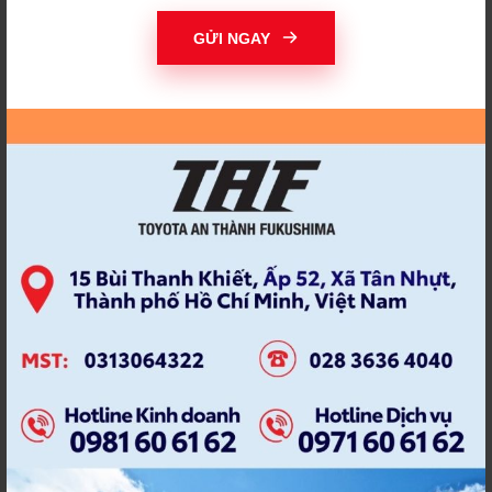
THAY ĐỔI ĐỂ THÀNH
THI ẢNH TOYOTA
CÔNG
GỬI NGAY
THIỆN NGUYỆN
THỜI HẠN BẢO DƯỠNG
THÔNG BÁO TIẾN ĐỘ
THÔNG TƯ 15/2022
THÔNG TƯ MỚI
THƯƠNG HIỆU TAF
THỦY KÍCH
TÍCH ĐIỂM
TÍCH ĐIỂM NHẬN QUÀ
TIẾN ĐỘ SỬA CHỮA
TOYOA AN THÀNH
TOYOT AN THANH
FUKUSHIMA
FUKUSHIMA
TOYOTA
TOYOTA 2021
TOYOTA ALTIS
TOYOTA ALTIS 2022
TOYOTA AN THÀNH
TOYOTA AN THÀNH
FUKUHSIMA