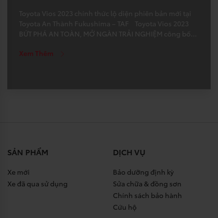
Toyota Vios 2023 chính thức lộ diện phiên bản mới tại
Toyota An Thành Fukushima – TAF Toyota Vios 2023
BỨT PHÁ AN TOÀN, MỞ NGÀN TRẢI NGHIỆM công bố
mức giá mới hấp dẫn: Vios 1.5E MT : 479.000.000VND
Xem Thêm
Vios 1.5E CVT: 528.000.000VND Vios 1.5G:
592.000.000VND Với một số thay đổi về thiết […]
SẢN PHẨM
DỊCH VỤ
Xe mới
Bảo dưỡng định kỳ
Xe đã qua sử dụng
Sửa chữa & đồng sơn
Chính sách bảo hành
Cứu hộ