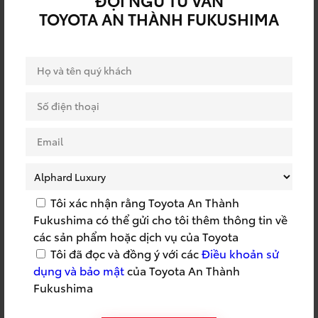
RÚT THĂM TRÚNG
TOYOTA AN THÀNH FUKUSHIMA
QUY TRÌNH TOYOTA
THƯỞNG
SSC
SSC 2022
SỰ KIỆN BẢO HIỂM
SỰ KIỆN DỊCH VỤ
SỰ KIỆN TOYOTA
SỰ KIỆN TRI ÂN
SỰ KIỆN TRƯNG BÀY
SỬA CHỮA LƯU ĐỘNG
TOYOTA
SỬA CHỮA TẬN NƠI
SỬA CHỮA TOYOTA
Tôi xác nhận rằng Toyota An Thành
SUMMER 2023
SUMMER TRIP
Fukushima có thể gửi cho tôi thêm thông tin về
TAF
TÁI TỤC BẢO HIỂM
các sản phẩm hoặc dịch vụ của Toyota
Tôi đã đọc và đồng ý với các
Điều khoản sử
TẬP HUẤN CỨU HỘ
TAY NGHỀ TOYOTA
dụng và bảo mật
của Toyota An Thành
Fukushima
TEAMBUILDING
THÀNH LẬP CÔNG TY