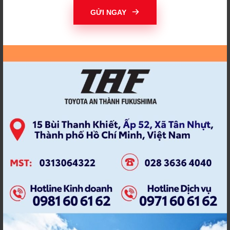
THAY ĐỔI ĐỂ THÀNH
THI ẢNH TOYOTA
CÔNG
GỬI NGAY
THIỆN NGUYỆN
THỜI HẠN BẢO DƯỠNG
THÔNG BÁO TIẾN ĐỘ
THÔNG TƯ 15/2022
THÔNG TƯ MỚI
THƯƠNG HIỆU TAF
THỦY KÍCH
TÍCH ĐIỂM
TÍCH ĐIỂM NHẬN QUÀ
TIẾN ĐỘ SỬA CHỮA
TOYOA AN THÀNH
TOYOT AN THANH
FUKUSHIMA
FUKUSHIMA
TOYOTA
TOYOTA 2021
TOYOTA ALTIS
TOYOTA ALTIS 2022
TOYOTA AN THÀNH
TOYOTA AN THÀNH
FUKUHSIMA