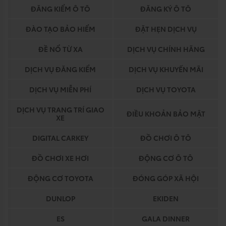
ĐĂNG KIỂM Ô TÔ
ĐĂNG KÝ Ô TÔ
ĐÀO TẠO BẢO HIỂM
ĐẶT HẸN DỊCH VỤ
ĐỀ NỔ TỪ XA
DỊCH VỤ CHÍNH HÃNG
DỊCH VỤ ĐĂNG KIỂM
DỊCH VỤ KHUYẾN MÃI
DỊCH VỤ MIỄN PHÍ
DỊCH VỤ TOYOTA
DỊCH VỤ TRANG TRÍ GIAO
ĐIỀU KHOẢN BẢO MẬT
XE
DIGITAL CARKEY
ĐỒ CHƠI Ô TÔ
ĐỒ CHƠI XE HƠI
ĐỘNG CƠ Ô TÔ
ĐỘNG CƠ TOYOTA
ĐÓNG GÓP XÃ HỘI
DUNLOP
EKIDEN
ES
GALA DINNER