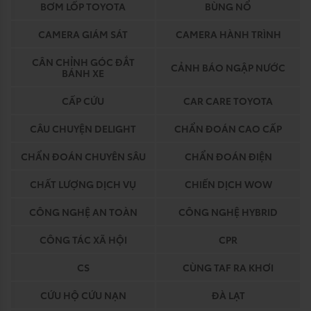
BƠM LỐP TOYOTA
BÙNG NỔ
CAMERA GIÁM SÁT
CAMERA HÀNH TRÌNH
CÂN CHỈNH GÓC ĐẮT
CẢNH BÁO NGẬP NƯỚC
BÁNH XE
CẤP CỨU
CAR CARE TOYOTA
CÂU CHUYỆN DELIGHT
CHẨN ĐOÁN CAO CẤP
CHẨN ĐOÁN CHUYÊN SÂU
CHẨN ĐOÁN ĐIỆN
CHẤT LƯỢNG DỊCH VỤ
CHIẾN DỊCH WOW
CÔNG NGHỆ AN TOÀN
CÔNG NGHỆ HYBRID
CÔNG TÁC XÃ HỘI
CPR
CS
CÙNG TAF RA KHƠI
CỨU HỘ CỨU NẠN
ĐÀ LẠT