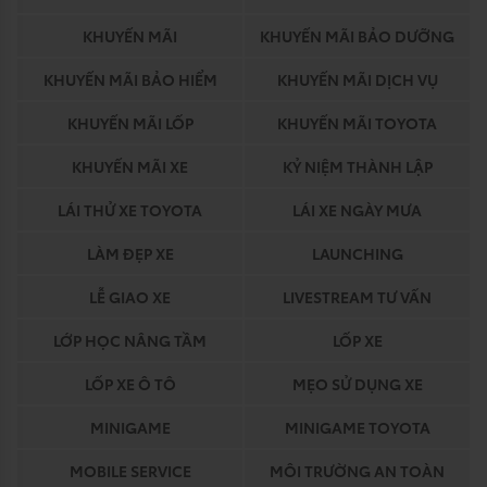
KHUYẾN MÃI
KHUYẾN MÃI BẢO DƯỠNG
KHUYẾN MÃI BẢO HIỂM
KHUYẾN MÃI DỊCH VỤ
KHUYẾN MÃI LỐP
KHUYẾN MÃI TOYOTA
KHUYẾN MÃI XE
KỶ NIỆM THÀNH LẬP
LÁI THỬ XE TOYOTA
LÁI XE NGÀY MƯA
LÀM ĐẸP XE
LAUNCHING
LỄ GIAO XE
LIVESTREAM TƯ VẤN
LỚP HỌC NÂNG TẦM
LỐP XE
LỐP XE Ô TÔ
MẸO SỬ DỤNG XE
MINIGAME
MINIGAME TOYOTA
MOBILE SERVICE
MÔI TRƯỜNG AN TOÀN