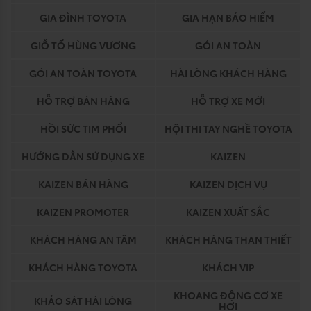
GIA ĐÌNH TOYOTA
GIA HẠN BẢO HIỂM
GIỖ TỔ HÙNG VƯƠNG
GÓI AN TOÀN
GÓI AN TOÀN TOYOTA
HÀI LÒNG KHÁCH HÀNG
HỖ TRỢ BÁN HÀNG
HỖ TRỢ XE MỚI
HỒI SỨC TIM PHỔI
HỘI THI TAY NGHỀ TOYOTA
HƯỚNG DẪN SỬ DỤNG XE
KAIZEN
KAIZEN BÁN HÀNG
KAIZEN DỊCH VỤ
KAIZEN PROMOTER
KAIZEN XUẤT SẮC
KHÁCH HÀNG AN TÂM
KHÁCH HÀNG THAN THIẾT
KHÁCH HÀNG TOYOTA
KHÁCH VIP
KHOANG ĐỘNG CƠ XE
KHẢO SÁT HÀI LÒNG
HƠI