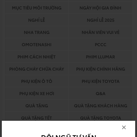
MỤC TIÊU MÔI TRƯỜNG
NGÀY HỘI GIA ĐÌNH
NGHỈ LỄ
NGHỈ LỄ 2025
NHA TRANG
NHÂN VIÊN VUI VẺ
OMOTENASHI
PCCC
PHIM CÁCH NHIỆT
PHIM LLUMAR
PHÒNG CHÁY CHỮA CHÁY
PHỤ KIỆN CHÍNH HÃNG
PHỤ KIỆN Ô TÔ
PHỤ KIỆN TOYOTA
PHỤ KIỆN XE HƠI
Q&A
QUÀ TẶNG
QUÀ TẶNG KHÁCH HÀNG
QUÀ TẶNG TẾT
QUÀ TẶNG TOYOTA
×
QUY TRÌNH BẢO HIỂM
QUY TRÌNH DỊCH VỤ
ĐỘI NGŨ TƯ VẤN