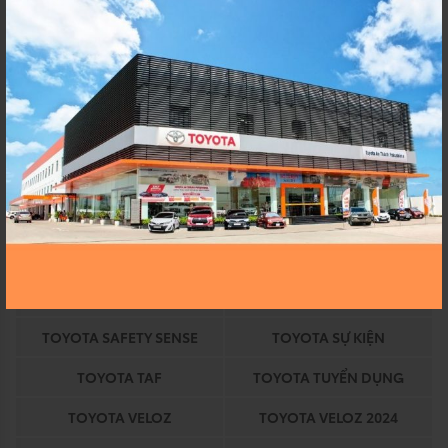
TOYOTA AN THÀNH
TOYOTA AN THANH
FUKUSHIM
FUKUSHIMA
TOYOTA AVANZA
TOYOTA AVANZA 2024
TOYOTA BINH CHANH
TOYOTA CHÍNH HÃNG
TOYOTA COROLLA
TOYOTA COROLLA ALTIS
TOYOTA DỊCH VỤ
TOYOTA EKIDEN
TOYOTA EKIDEN 2023
TOYOTA HEV
TOYOTA HỒ CHÍ MINH
TOYOTA HỒ CHÍNH MINH
TOYOTA HYBRID
TOYOTA KHUYẾN MÃI
TOYOTA SAFETY SENSE
TOYOTA SỰ KIỆN
TOYOTA TAF
TOYOTA TUYỂN DỤNG
TOYOTA VELOZ
TOYOTA VELOZ 2024