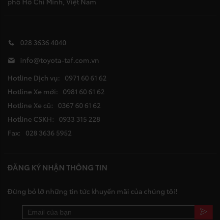
phố Hồ Chí Minh, Việt Nam
028 3636 4040
info@toyota-taf.com.vn
Hotline Dịch vụ:
0971 60 61 62
Hotline Xe mới:
0981 60 61 62
Hotline Xe cũ:
0367 60 61 62
Hotline CSKH:
0933 315 228
Fax:
028 3636 5952
ĐĂNG KÝ NHẬN THÔNG TIN
Đừng bỏ lỡ những tin tức khuyến mãi của chúng tôi!