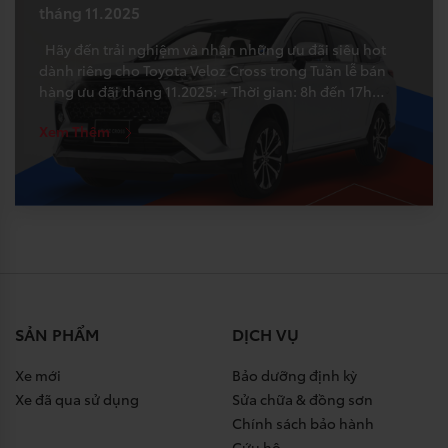
tháng 11.2025
Hãy đến trải nghiệm và nhận những ưu đãi siêu hot
dành riêng cho Toyota Veloz Cross trong Tuần lễ bán
hàng ưu đãi tháng 11.2025: + Thời gian: 8h đến 17h
hàng ngày từ 24.11.2025 đến 29.11.2025 + Địa điểm:
Xem Thêm
Showroom Kinh doanh TAF, 15 Bùi Thanh Khiết, KP3, Xã
Tân Nhựt, TPHCM, […]
SẢN PHẨM
DỊCH VỤ
Xe mới
Bảo dưỡng định kỳ
Xe đã qua sử dụng
Sửa chữa & đồng sơn
Chính sách bảo hành
Cứu hộ