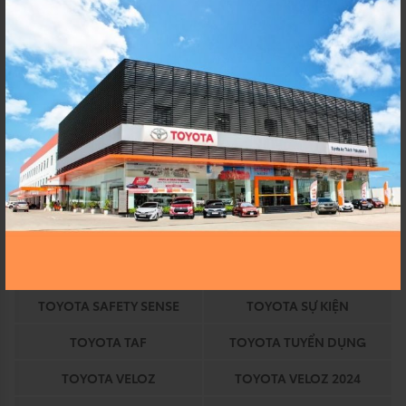
TOYOTA AN THÀNH
TOYOTA AN THANH
FUKUSHIM
FUKUSHIMA
TOYOTA AVANZA
TOYOTA AVANZA 2024
TOYOTA BINH CHANH
TOYOTA CHÍNH HÃNG
TOYOTA COROLLA
TOYOTA COROLLA ALTIS
TOYOTA DỊCH VỤ
TOYOTA EKIDEN
TOYOTA EKIDEN 2023
TOYOTA HEV
TOYOTA HỒ CHÍ MINH
TOYOTA HỒ CHÍNH MINH
TOYOTA HYBRID
TOYOTA KHUYẾN MÃI
TOYOTA SAFETY SENSE
TOYOTA SỰ KIỆN
TOYOTA TAF
TOYOTA TUYỂN DỤNG
TOYOTA VELOZ
TOYOTA VELOZ 2024