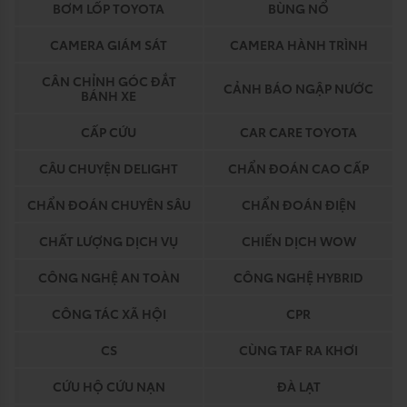
BƠM LỐP TOYOTA
BÙNG NỔ
CAMERA GIÁM SÁT
CAMERA HÀNH TRÌNH
CÂN CHỈNH GÓC ĐẮT
CẢNH BÁO NGẬP NƯỚC
BÁNH XE
CẤP CỨU
CAR CARE TOYOTA
CÂU CHUYỆN DELIGHT
CHẨN ĐOÁN CAO CẤP
CHẨN ĐOÁN CHUYÊN SÂU
CHẨN ĐOÁN ĐIỆN
CHẤT LƯỢNG DỊCH VỤ
CHIẾN DỊCH WOW
CÔNG NGHỆ AN TOÀN
CÔNG NGHỆ HYBRID
CÔNG TÁC XÃ HỘI
CPR
CS
CÙNG TAF RA KHƠI
CỨU HỘ CỨU NẠN
ĐÀ LẠT