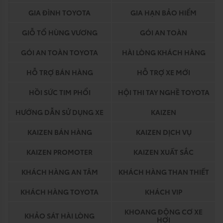
GIA ĐÌNH TOYOTA
GIA HẠN BẢO HIỂM
GIỖ TỔ HÙNG VƯƠNG
GÓI AN TOÀN
GÓI AN TOÀN TOYOTA
HÀI LÒNG KHÁCH HÀNG
HỖ TRỢ BÁN HÀNG
HỖ TRỢ XE MỚI
HỒI SỨC TIM PHỔI
HỘI THI TAY NGHỀ TOYOTA
HƯỚNG DẪN SỬ DỤNG XE
KAIZEN
KAIZEN BÁN HÀNG
KAIZEN DỊCH VỤ
KAIZEN PROMOTER
KAIZEN XUẤT SẮC
KHÁCH HÀNG AN TÂM
KHÁCH HÀNG THAN THIẾT
KHÁCH HÀNG TOYOTA
KHÁCH VIP
KHOANG ĐỘNG CƠ XE
KHẢO SÁT HÀI LÒNG
HƠI