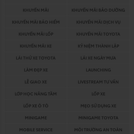
KHUYẾN MÃI
KHUYẾN MÃI BẢO DƯỠNG
KHUYẾN MÃI BẢO HIỂM
KHUYẾN MÃI DỊCH VỤ
KHUYẾN MÃI LỐP
KHUYẾN MÃI TOYOTA
KHUYẾN MÃI XE
KỶ NIỆM THÀNH LẬP
LÁI THỬ XE TOYOTA
LÁI XE NGÀY MƯA
LÀM ĐẸP XE
LAUNCHING
LỄ GIAO XE
LIVESTREAM TƯ VẤN
LỚP HỌC NÂNG TẦM
LỐP XE
LỐP XE Ô TÔ
MẸO SỬ DỤNG XE
MINIGAME
MINIGAME TOYOTA
MOBILE SERVICE
MÔI TRƯỜNG AN TOÀN