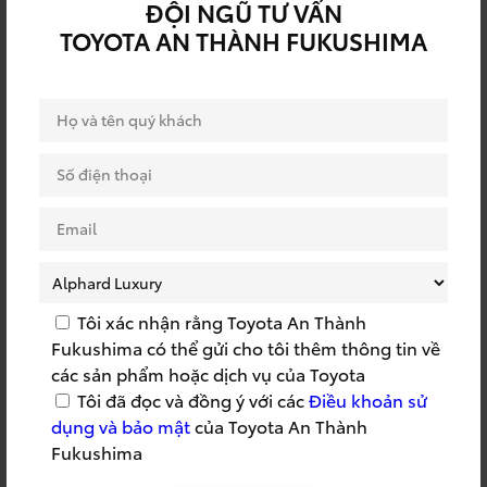
ĐỘI NGŨ TƯ VẤN
RÚT THĂM TRÚNG
QUY TRÌNH TOYOTA
TOYOTA AN THÀNH FUKUSHIMA
THƯỞNG
SSC
SSC 2022
SỰ KIỆN BẢO HIỂM
SỰ KIỆN DỊCH VỤ
SỰ KIỆN TOYOTA
SỰ KIỆN TRI ÂN
SỰ KIỆN TRƯNG BÀY
SỬA CHỮA LƯU ĐỘNG
TOYOTA
SỬA CHỮA TẬN NƠI
SỬA CHỮA TOYOTA
SUMMER 2023
SUMMER TRIP
Tôi xác nhận rằng Toyota An Thành
Fukushima có thể gửi cho tôi thêm thông tin về
TAF
TÁI TỤC BẢO HIỂM
các sản phẩm hoặc dịch vụ của Toyota
Tôi đã đọc và đồng ý với các
Điều khoản sử
TẬP HUẤN CỨU HỘ
TAY NGHỀ TOYOTA
dụng và bảo mật
của Toyota An Thành
TEAMBUILDING
THÀNH LẬP CÔNG TY
Fukushima