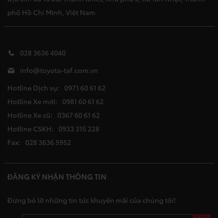
phố Hồ Chí Minh, Việt Nam
028 3636 4040
info@toyota-taf.com.vn
Hotline Dịch vụ:
0971 60 61 62
Hotline Xe mới:
0981 60 61 62
Hotline Xe cũ:
0367 60 61 62
Hotline CSKH:
0933 315 228
Fax:
028 3636 5952
ĐĂNG KÝ NHẬN THÔNG TIN
Đừng bỏ lỡ những tin tức khuyến mãi của chúng tôi!