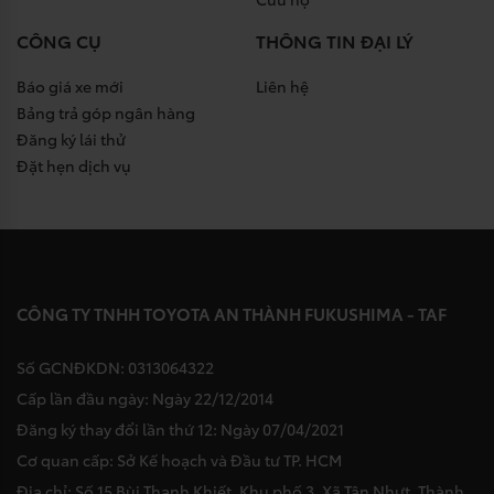
CÔNG CỤ
THÔNG TIN ĐẠI LÝ
Báo giá xe mới
Liên hệ
Bảng trả góp ngân hàng
Đăng ký lái thử
Đặt hẹn dịch vụ
CÔNG TY TNHH TOYOTA AN THÀNH FUKUSHIMA - TAF
Số GCNĐKDN: 0313064322
Cấp lần đầu ngày: Ngày 22/12/2014
Đăng ký thay đổi lần thứ 12: Ngày 07/04/2021
Cơ quan cấp: Sở Kế hoạch và Đầu tư TP. HCM
Địa chỉ: Số 15 Bùi Thanh Khiết, Khu phố 3, Xã Tân Nhựt, Thành