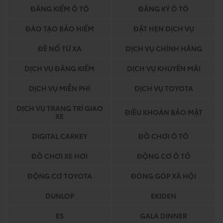
ĐĂNG KIỂM Ô TÔ
ĐĂNG KÝ Ô TÔ
ĐÀO TẠO BẢO HIỂM
ĐẶT HẸN DỊCH VỤ
ĐỀ NỔ TỪ XA
DỊCH VỤ CHÍNH HÃNG
DỊCH VỤ ĐĂNG KIỂM
DỊCH VỤ KHUYẾN MÃI
DỊCH VỤ MIỄN PHÍ
DỊCH VỤ TOYOTA
DỊCH VỤ TRANG TRÍ GIAO
ĐIỀU KHOẢN BẢO MẬT
XE
DIGITAL CARKEY
ĐỒ CHƠI Ô TÔ
ĐỒ CHƠI XE HƠI
ĐỘNG CƠ Ô TÔ
ĐỘNG CƠ TOYOTA
ĐÓNG GÓP XÃ HỘI
DUNLOP
EKIDEN
ES
GALA DINNER