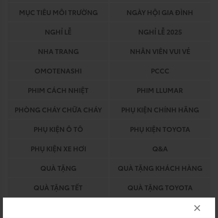
MỤC TIÊU MÔI TRƯỜNG
NGÀY HỘI GIA ĐÌNH
NGHỈ LỄ
NGHỈ LỄ 2025
NHA TRANG
NHÂN VIÊN VUI VẺ
OMOTENASHI
PCCC
PHIM CÁCH NHIỆT
PHIM LLUMAR
PHÒNG CHÁY CHỮA CHÁY
PHỤ KIỆN CHÍNH HÃNG
PHỤ KIỆN Ô TÔ
PHỤ KIỆN TOYOTA
PHỤ KIỆN XE HƠI
Q&A
QUÀ TẶNG
QUÀ TẶNG KHÁCH HÀNG
QUÀ TẶNG TẾT
QUÀ TẶNG TOYOTA
×
QUY TRÌNH BẢO HIỂM
QUY TRÌNH DỊCH VỤ