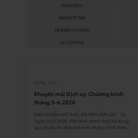
VIOS 2023
WEBSITE TAF
XE ĐIỆN TOYOTA
XE TOYOTA
31 May, 2026
Khuyến mãi Dịch vụ: Chương trình
tháng 5-6.2026
ĐẠT CHUẨN KHÍ THẢI, AN TÂM CẦM LÁI! Từ
ngày 01.03.2026, Việt Nam chính thức áp dụng
quy chuẩn khí thải ô tô mới với quy trình kiểm
định nghiêm ngặt hơn, chia theo năm sản xuất: