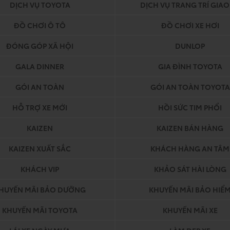
DỊCH VỤ TOYOTA
DỊCH VỤ TRANG TRÍ GIAO
ĐỒ CHƠI Ô TÔ
ĐỒ CHƠI XE HƠI
ĐÓNG GÓP XÃ HỘI
DUNLOP
GALA DINNER
GIA ĐÌNH TOYOTA
GÓI AN TOÀN
GÓI AN TOÀN TOYOTA
HỖ TRỢ XE MỚI
HỒI SỨC TIM PHỔI
KAIZEN
KAIZEN BÁN HÀNG
KAIZEN XUẤT SẮC
KHÁCH HÀNG AN TÂM
KHÁCH VIP
KHẢO SÁT HÀI LÒNG
HUYẾN MÃI BẢO DƯỠNG
KHUYẾN MÃI BẢO HIỂ
KHUYẾN MÃI TOYOTA
KHUYẾN MÃI XE