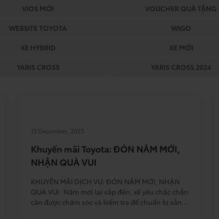
VIOS MỚI
VOUCHER QUÀ TẶNG
WEBSITE TOYOTA
WIGO
XE HYBRID
XE MỚI
YARIS CROSS
YARIS CROSS 2024
13 December, 2025
Khuyến mãi Toyota: ĐÓN NĂM MỚI,
NHẬN QUÀ VUI
KHUYẾN MÃI DỊCH VỤ: ĐÓN NĂM MỚI, NHẬN
QUÀ VUI Năm mới lại sắp đến, xế yêu chắc chắn
cần được chăm sóc và kiểm tra để chuẩn bị sẵn
sàng cho những chuyến đi dài cùng chủ nhân.