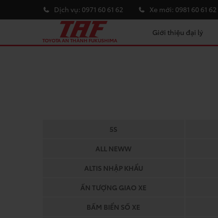
Dịch vụ:
0971 60 61 62
Xe mới:
0981 60 61 62
Giới thiệu đại lý
TOYOTA AN THÀNH FUKUSHIMA
5S
ALL NEWW
ALTIS NHẬP KHẨU
ẤN TƯỢNG GIAO XE
BẤM BIỂN SỐ XE