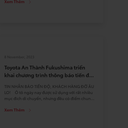
Xem Thêm
01.11.2025 đến hết 30.11.2025 – Đối tượng: + Xe
kinh doanh biển vàng + Tất cả khách hàng […]
8 November, 2023
Toyota An Thành Fukushima triển
khai chương trình thông báo tiến độ
sửa chữa
TIN NHẮN BÁO TIẾN ĐỘ, KHÁCH HÀNG ĐỠ ÂU
LO! Ô tô ngày nay được sử dụng với rất nhiều
mục đích di chuyển, nhưng đều có điểm chung
là sự hữu ích và cần thiết đối với người sử dụng.
Xem Thêm
Do đó, khi xe cần sửa chữa, không chủ nhân nào
muốn […]