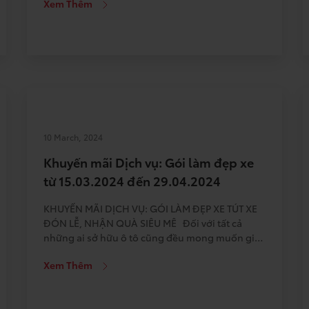
Xem Thêm
Do đó, Phòng Dịch vụ Toyota An Thành
Fukushima – TAF cung cấp chương trình […]
10 March, 2024
Khuyến mãi Dịch vụ: Gói làm đẹp xe
từ 15.03.2024 đến 29.04.2024
KHUYẾN MÃI DỊCH VỤ: GÓI LÀM ĐẸP XE TÚT XE
ĐÓN LỄ, NHẬN QUÀ SIÊU MÊ Đối với tất cả
những ai sở hữu ô tô cũng đều mong muốn giữ
cho xe luôn sạch sẽ và ở trạng thái tốt nhất. Hơn
Xem Thêm
thế nữa, Tết vừa qua thì Lễ tháng tư lại sắp […]