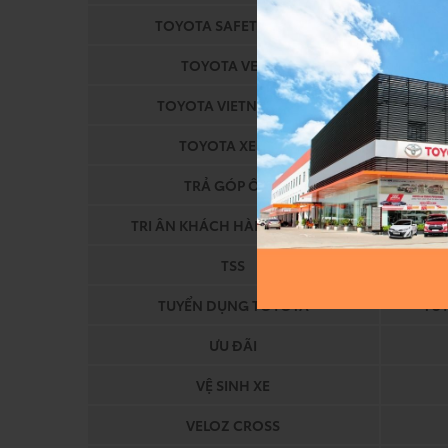
TOYOTA SAFETY SENSE
TOYOTA VELOZ
TOYOTA VIETNAM APP
TOYOTA XE MỚI
TRẢ GÓP Ô TÔ
TR
TRI ÂN KHÁCH HÀNG TOYOTA
TSS
TUYỂN DỤNG TOYOTA
TU
ƯU ĐÃI
VỆ SINH XE
VELOZ CROSS