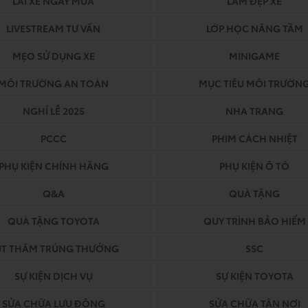
LÁI XE NGÀY MƯA
LÀM ĐẸP XE
LIVESTREAM TƯ VẤN
LỚP HỌC NÂNG TẦM
MẸO SỬ DỤNG XE
MINIGAME
MÔI TRƯỜNG AN TOÀN
MỤC TIÊU MÔI TRƯỜN
NGHỈ LỄ 2025
NHA TRANG
PCCC
PHIM CÁCH NHIỆT
PHỤ KIỆN CHÍNH HÃNG
PHỤ KIỆN Ô TÔ
Q&A
QUÀ TẶNG
QUÀ TẶNG TOYOTA
QUY TRÌNH BẢO HIỂM
ÚT THĂM TRÚNG THƯỞNG
SSC
SỰ KIỆN DỊCH VỤ
SỰ KIỆN TOYOTA
SỬA CHỮA LƯU ĐỘNG
SỬA CHỮA TẬN NƠI