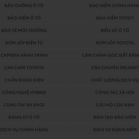
BẢO DƯỠNG Ô TÔ
BẢO HIỂM CHÍNH HÃN
BẢO HIỂM Ô TÔ
BẢO HIỂM TOYOT
BẢO VỆ MÔI TRƯỜNG
BIỂN SỐ Ô TÔ
BƠM LỐP ĐIỆN TỬ
BƠM LỐP TOYOTA
CAMERA HÀNH TRÌNH
CÂN CHỈNH GÓC ĐẮT BÁN
CAR CARE TOYOTA
CÂU CHUYỆN DELIGHT
CHẨN ĐOÁN ĐIỆN
CHẤT LƯỢNG DỊCH VỤ
CÔNG NGHỆ HYBRID
CÔNG TÁC XÃ HỘI
CÙNG TAF RA KHƠI
CỨU HỘ CỨU NẠN
ĐĂNG KÝ Ô TÔ
ĐÀO TẠO BẢO HIỂM
DỊCH VỤ CHÍNH HÃNG
DỊCH VỤ ĐĂNG KIỂM