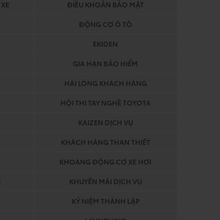
 XE
ĐIỀU KHOẢN BẢO MẬT
ĐỘNG CƠ Ô TÔ
EKIDEN
GIA HẠN BẢO HIỂM
HÀI LÒNG KHÁCH HÀNG
HỘI THI TAY NGHỀ TOYOTA
KAIZEN DỊCH VỤ
KHÁCH HÀNG THAN THIẾT
KHOANG ĐỘNG CƠ XE HƠI
M
KHUYẾN MÃI DỊCH VỤ
KỶ NIỆM THÀNH LẬP