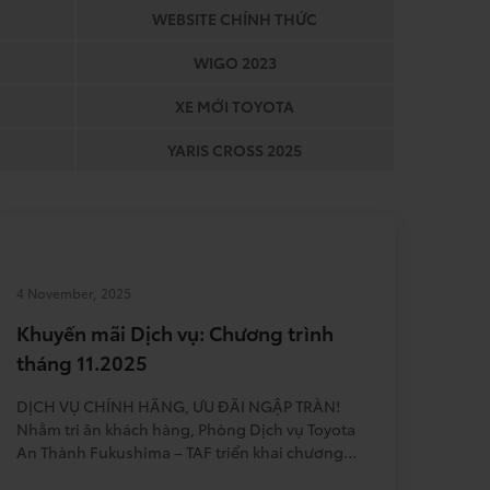
WEBSITE CHÍNH THỨC
WIGO 2023
XE MỚI TOYOTA
YARIS CROSS 2025
4 November, 2025
Khuyến mãi Dịch vụ: Chương trình
tháng 11.2025
DỊCH VỤ CHÍNH HÃNG, ƯU ĐÃI NGẬP TRÀN!
Nhằm tri ân khách hàng, Phòng Dịch vụ Toyota
An Thành Fukushima – TAF triển khai chương
trình ưu đãi hấp dẫn như sau: – Thời gian: