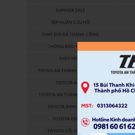
SUMMER 2023
TẬP HUẤN CỨU HỘ
THAY ĐỔI ĐỂ THÀNH CÔNG
THÔNG BÁO TIẾN ĐỘ
THỦY KÍCH
TOYOA AN THÀNH FUKUSHIMA
TOY
TOYOTA ALTIS
TOYOTA AN THÀNH FUKUSHIM
TOY
TOYOTA BINH CHANH
TOYOTA DỊCH VỤ
TOYOTA HỒ CHÍ MINH
T