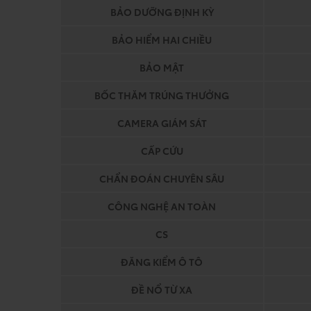
BẢO DƯỠNG ĐỊNH KỲ
BẢO HIỂM HAI CHIỀU
BẢO MẬT
BỐC THĂM TRÚNG THƯỞNG
CAMERA GIÁM SÁT
CẤP CỨU
CHẨN ĐOÁN CHUYÊN SÂU
CÔNG NGHỆ AN TOÀN
CS
ĐĂNG KIỂM Ô TÔ
ĐỀ NỔ TỪ XA