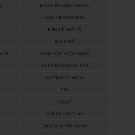
G
BẢO HIỂM CHÍNH HÃNH
BẢO HIỂM TOYOTA
BIỂN SỐ XE Ô TÔ
BÙNG NỔ
H XE
CẢNH BÁO NGẬP NƯỚC
CHẨN ĐOÁN CAO CẤP
CHIẾN DỊCH WOW
CPR
ĐÀ LẠT
ĐẶT HẸN DỊCH VỤ
DỊCH VỤ KHUYẾN MÃI