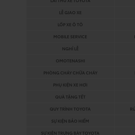
LÁI THỬ XE TOYOTA
LỄ GIAO XE
LỐP XE Ô TÔ
MOBILE SERVICE
NGHỈ LỄ
OMOTENASHI
PHÒNG CHÁY CHỮA CHÁY
PHỤ KIỆN XE HƠI
QUÀ TẶNG TẾT
QUY TRÌNH TOYOTA
R
SỰ KIỆN BẢO HIỂM
SỰ KIỆN TRƯNG BÀY TOYOTA