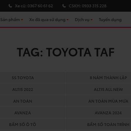
Xe cũ:
0367 60 61 62
CSKH:
0933 315 228
Sản phẩm
Xe đã qua sử dụng
Dịch vụ
Tuyển dụng
Kho xe đã qua sử dụng
Bảo dưỡng định kỳ
Sửa chữa & đồng sơn
TAG:
TOYOTA TAF
Chính sách bảo hành
Cứu hộ
Phụ kiện ô tô Toyota
5S TOYOTA
8 NĂM THÀNH LẬP
Tư vấn bảo hiểm
ALTIS 2022
ALTIS ALL NEW
Tư vấn tài chính
AN TOÀN
AN TOÀN MÙA MƯA
AVANZA
AVANZA 2024
BẤM SỐ Ô TÔ
BẤM SỐ TOÀN TRÌNH