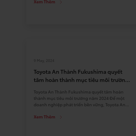
Xem Thêm
Mức 1 (trước 1999), Mức 2 (1999-2016), Mức 3
(2017-2021) và Mức 4 (từ 2022). Đặc […]
9 May, 2024
Toyota An Thành Fukushima quyết
tâm hoàn thành mục tiêu môi trường
năm 2024
Toyota An Thành Fukushima quyết tâm hoàn
thành mục tiêu môi trường năm 2024 Để một
doanh nghiệp phát triển bền vững, Toyota An
Thành Fukushima – TAF hiểu rằng bên cạnh việc
Xem Thêm
tạo lợi nhuận kinh doanh, chúng tôi còn cần
phải thể hiện trách nhiệm của công ty với cộng
đồng và xã […]