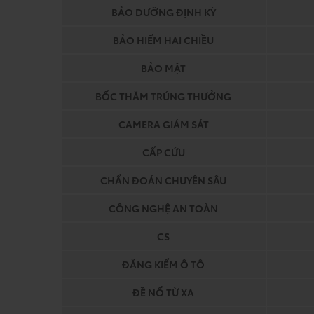
BẢO DƯỠNG ĐỊNH KỲ
BẢO HIỂM HAI CHIỀU
BẢO MẬT
BỐC THĂM TRÚNG THƯỞNG
CAMERA GIÁM SÁT
CẤP CỨU
CHẨN ĐOÁN CHUYÊN SÂU
CÔNG NGHỆ AN TOÀN
CS
ĐĂNG KIỂM Ô TÔ
ĐỀ NỔ TỪ XA