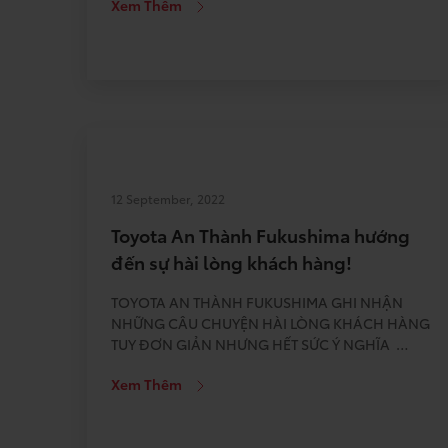
Xem Thêm
Fukushima – TAF, tôi gắn bó với công việc này đã
hơn 2 năm. Do đặc thù công việc là vệ sinh xe
[…]
12 September, 2022
Toyota An Thành Fukushima hướng
đến sự hài lòng khách hàng!
TOYOTA AN THÀNH FUKUSHIMA GHI NHẬN
NHỮNG CÂU CHUYỆN HÀI LÒNG KHÁCH HÀNG
TUY ĐƠN GIẢN NHƯNG HẾT SỨC Ý NGHĨA
CHIẾC TÔ THẦN KỲ Đại lý của chúng tôi tọa lạc
Xem Thêm
ở một nơi có thể gọi là vùng ven của thành phố.
Nơi mà tìm kiếm những món ăn ngon và hấp […]