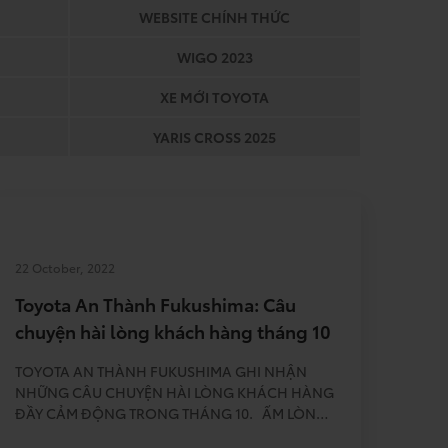
WEBSITE CHÍNH THỨC
WIGO 2023
XE MỚI TOYOTA
YARIS CROSS 2025
22 October, 2022
Toyota An Thành Fukushima: Câu
chuyện hài lòng khách hàng tháng 10
TOYOTA AN THÀNH FUKUSHIMA GHI NHẬN
NHỮNG CÂU CHUYỆN HÀI LÒNG KHÁCH HÀNG
ĐẦY CẢM ĐỘNG TRONG THÁNG 10. ẤM LÒNG
NGÀY MƯA Tôi là Thạch Minh Giàu, đang là tài