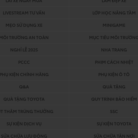
LÁI XE NGÀY MƯA
LÀM ĐẸP XE
LIVESTREAM TƯ VẤN
LỚP HỌC NÂNG TẦM
MẸO SỬ DỤNG XE
MINIGAME
MÔI TRƯỜNG AN TOÀN
MỤC TIÊU MÔI TRƯỜN
NGHỈ LỄ 2025
NHA TRANG
PCCC
PHIM CÁCH NHIỆT
PHỤ KIỆN CHÍNH HÃNG
PHỤ KIỆN Ô TÔ
Q&A
QUÀ TẶNG
QUÀ TẶNG TOYOTA
QUY TRÌNH BẢO HIỂM
ÚT THĂM TRÚNG THƯỞNG
SSC
SỰ KIỆN DỊCH VỤ
SỰ KIỆN TOYOTA
SỬA CHỮA LƯU ĐỘNG
SỬA CHỮA TẬN NƠI