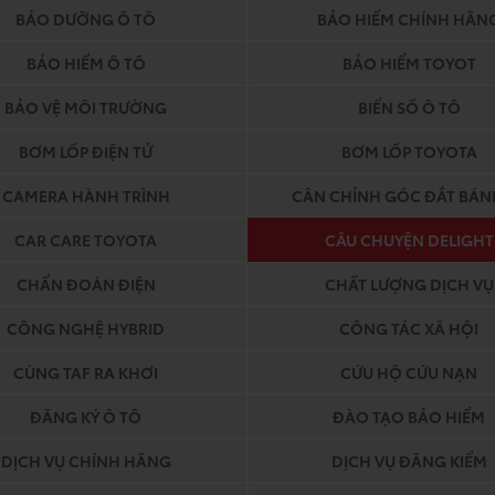
BẢO DƯỠNG Ô TÔ
BẢO HIỂM CHÍNH HÃN
BẢO HIỂM Ô TÔ
BẢO HIỂM TOYOT
BẢO VỆ MÔI TRƯỜNG
BIỂN SỐ Ô TÔ
BƠM LỐP ĐIỆN TỬ
BƠM LỐP TOYOTA
CAMERA HÀNH TRÌNH
CÂN CHỈNH GÓC ĐẮT BÁN
CAR CARE TOYOTA
CÂU CHUYỆN DELIGHT
CHẨN ĐOÁN ĐIỆN
CHẤT LƯỢNG DỊCH VỤ
CÔNG NGHỆ HYBRID
CÔNG TÁC XÃ HỘI
CÙNG TAF RA KHƠI
CỨU HỘ CỨU NẠN
ĐĂNG KÝ Ô TÔ
ĐÀO TẠO BẢO HIỂM
DỊCH VỤ CHÍNH HÃNG
DỊCH VỤ ĐĂNG KIỂM