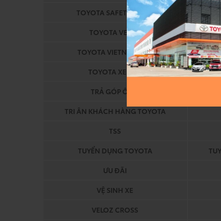
TOYOTA SAFETY SENSE
TOYOTA VELOZ
TOYOTA VIETNAM APP
TOYOTA XE MỚI
TRẢ GÓP Ô TÔ
TR
TRI ÂN KHÁCH HÀNG TOYOTA
TSS
TUYỂN DỤNG TOYOTA
TU
ƯU ĐÃI
VỆ SINH XE
VELOZ CROSS