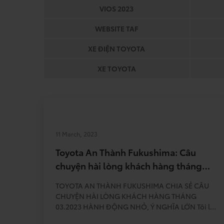
VIOS 2023
WEBSITE TAF
XE ĐIỆN TOYOTA
XE TOYOTA
11 March, 2023
Toyota An Thành Fukushima: Câu
chuyện hài lòng khách hàng tháng
3.2023
TOYOTA AN THÀNH FUKUSHIMA CHIA SẺ CÂU
CHUYỆN HÀI LÒNG KHÁCH HÀNG THÁNG
03.2023 HÀNH ĐỘNG NHỎ, Ý NGHĨA LỚN Tôi là
Quốc Khởi, nhân viên rửa xe tại Toyota An Thành