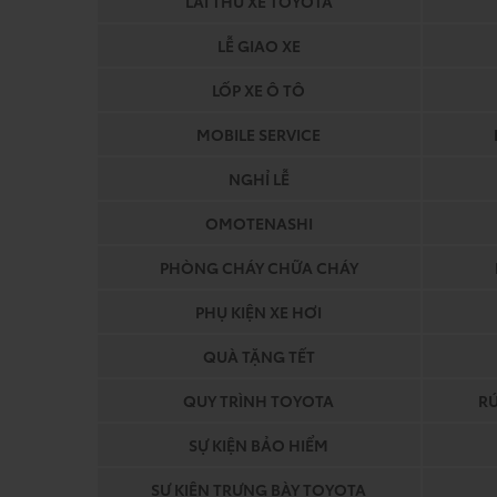
LÁI THỬ XE TOYOTA
LỄ GIAO XE
LỐP XE Ô TÔ
MOBILE SERVICE
NGHỈ LỄ
OMOTENASHI
PHÒNG CHÁY CHỮA CHÁY
PHỤ KIỆN XE HƠI
QUÀ TẶNG TẾT
QUY TRÌNH TOYOTA
R
SỰ KIỆN BẢO HIỂM
SỰ KIỆN TRƯNG BÀY TOYOTA