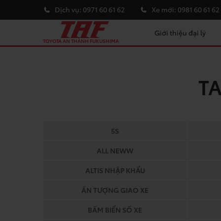
Dịch vụ:
0971 60 61 62
Xe mới:
0981 60 61 62
Giới thiệu đại lý
TOYOTA AN THÀNH FUKUSHIMA
T
5S
ALL NEWW
ALTIS NHẬP KHẨU
ẤN TƯỢNG GIAO XE
BẤM BIỂN SỐ XE