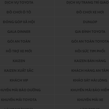
DỊCH VỤ TOYOTA
DỊCH VỤ TRANG TRÍ GIAO
ĐỒ CHƠI Ô TÔ
ĐỒ CHƠI XE HƠI
ĐÓNG GÓP XÃ HỘI
DUNLOP
GALA DINNER
GIA ĐÌNH TOYOTA
GÓI AN TOÀN
GÓI AN TOÀN TOYOTA
HỖ TRỢ XE MỚI
HỒI SỨC TIM PHỔI
KAIZEN
KAIZEN BÁN HÀNG
KAIZEN XUẤT SẮC
KHÁCH HÀNG AN TÂM
KHÁCH VIP
KHẢO SÁT HÀI LÒNG
HUYẾN MÃI BẢO DƯỠNG
KHUYẾN MÃI BẢO HIỂ
KHUYẾN MÃI TOYOTA
KHUYẾN MÃI XE