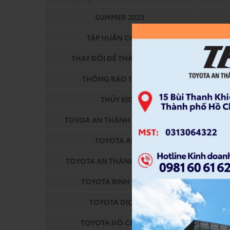
SUMMER 2023
TẬP HUẤN CỨU HỘ
THAY ĐỔI ĐỂ THÀNH CÔNG
THÔNG BÁO TIẾN ĐỘ
THỦY KÍCH
TOYOA AN THÀNH FUKUSHIMA
TOY
TOYOTA ALTIS
TOYOTA AN THÀNH FUKUSHIM
TOY
TOYOTA BINH CHANH
TOYOTA DỊCH VỤ
TOYOTA HỒ CHÍ MINH
T