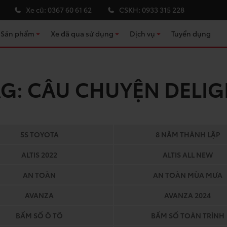
Xe cũ:
0367 60 61 62
CSKH:
0933 315 228
Sản phẩm
Xe đã qua sử dụng
Dịch vụ
Tuyển dụng
Kho xe đã qua sử dụng
Bảo dưỡng định kỳ
Sửa chữa & đồng sơn
AG:
CÂU CHUYỆN DELIG
Chính sách bảo hành
Cứu hộ
Phụ kiện ô tô Toyota
5S TOYOTA
8 NĂM THÀNH LẬP
Tư vấn bảo hiểm
ALTIS 2022
ALTIS ALL NEW
Tư vấn tài chính
AN TOÀN
AN TOÀN MÙA MƯA
AVANZA
AVANZA 2024
BẤM SỐ Ô TÔ
BẤM SỐ TOÀN TRÌNH