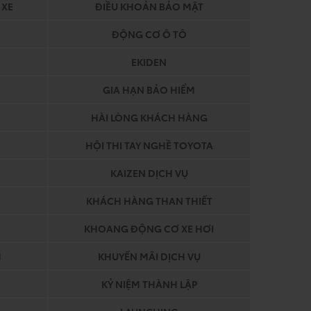
 XE
ĐIỀU KHOẢN BẢO MẬT
ĐỘNG CƠ Ô TÔ
EKIDEN
GIA HẠN BẢO HIỂM
HÀI LÒNG KHÁCH HÀNG
HỘI THI TAY NGHỀ TOYOTA
KAIZEN DỊCH VỤ
KHÁCH HÀNG THAN THIẾT
KHOANG ĐỘNG CƠ XE HƠI
M
KHUYẾN MÃI DỊCH VỤ
KỶ NIỆM THÀNH LẬP