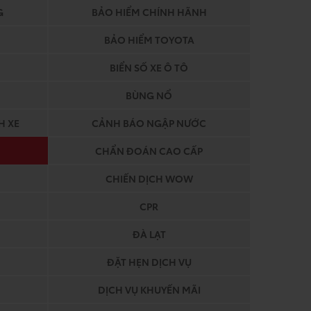
G
BẢO HIỂM CHÍNH HÃNH
BẢO HIỂM TOYOTA
BIỂN SỐ XE Ô TÔ
BÙNG NỔ
H XE
CẢNH BÁO NGẬP NƯỚC
CHẨN ĐOÁN CAO CẤP
CHIẾN DỊCH WOW
CPR
ĐÀ LẠT
ĐẶT HẸN DỊCH VỤ
DỊCH VỤ KHUYẾN MÃI