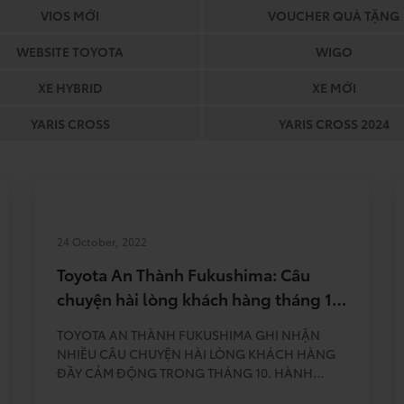
VIOS MỚI
VOUCHER QUÀ TẶNG
WEBSITE TOYOTA
WIGO
XE HYBRID
XE MỚI
YARIS CROSS
YARIS CROSS 2024
24 October, 2022
Toyota An Thành Fukushima: Câu
chuyện hài lòng khách hàng tháng 10
– Câu chuyện số 2
TOYOTA AN THÀNH FUKUSHIMA GHI NHẬN
NHIỀU CÂU CHUYỆN HÀI LÒNG KHÁCH HÀNG
ĐẦY CẢM ĐỘNG TRONG THÁNG 10. HÀNH
ĐỘNG NHỎ, Ý NGHĨA LỚN Tôi là Nguyễn Quốc