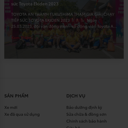
sức Toyota Ekiden 2023
TOYOTA AN THÀNH FUKUSHIMA THAM GIA GIẢI CHẠY
TIẾP SỨC TOYOTA EKIDEN 2023
Ngày
25.03.2023, đội vận động viên – cổ động viên Toyota An
Thành Fukushima đã tới Trung tâm Toyota Miền Nam,
Xem Thêm
Bình Dương tham dự giải chạy tiếp sức Toyota Ekiden
2023. Ekiden là môn thể thao chạy tiếp sức […]
SẢN PHẨM
DỊCH VỤ
Xe mới
Bảo dưỡng định kỳ
Xe đã qua sử dụng
Sửa chữa & đồng sơn
Chính sách bảo hành
Cứu hộ