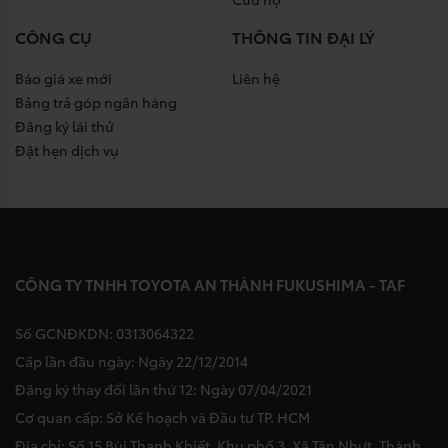
CÔNG CỤ
THÔNG TIN ĐẠI LÝ
Báo giá xe mới
Liên hệ
Bảng trả góp ngân hàng
Đăng ký lái thử
Đặt hẹn dịch vụ
CÔNG TY TNHH TOYOTA AN THÀNH FUKUSHIMA - TAF
Số GCNĐKDN: 0313064322
Cấp lần đầu ngày: Ngày 22/12/2014
Đăng ký thay đổi lần thứ 12: Ngày 07/04/2021
Cơ quan cấp: Sở Kế hoạch và Đầu tư TP. HCM
Địa chỉ: Số 15 Bùi Thanh Khiết, Khu phố 3, Xã Tân Nhựt, Thành