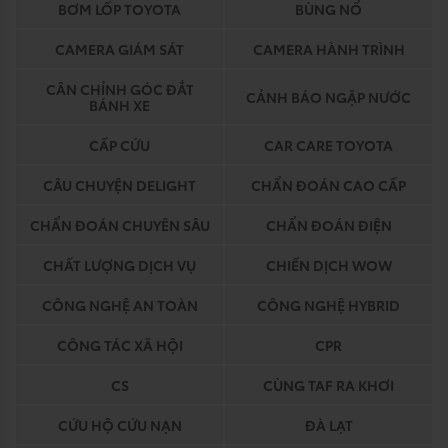
BƠM LỐP TOYOTA
BÙNG NỔ
CAMERA GIÁM SÁT
CAMERA HÀNH TRÌNH
CÂN CHỈNH GÓC ĐẮT
CẢNH BÁO NGẬP NƯỚC
BÁNH XE
CẤP CỨU
CAR CARE TOYOTA
CÂU CHUYỆN DELIGHT
CHẨN ĐOÁN CAO CẤP
CHẨN ĐOÁN CHUYÊN SÂU
CHẨN ĐOÁN ĐIỆN
CHẤT LƯỢNG DỊCH VỤ
CHIẾN DỊCH WOW
CÔNG NGHỆ AN TOÀN
CÔNG NGHỆ HYBRID
CÔNG TÁC XÃ HỘI
CPR
CS
CÙNG TAF RA KHƠI
CỨU HỘ CỨU NẠN
ĐÀ LẠT