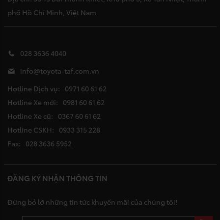
phố Hồ Chí Minh, Việt Nam
028 3636 4040
info@toyota-taf.com.vn
Hotline Dịch vụ:
0971 60 61 62
Hotline Xe mới:
0981 60 61 62
Hotline Xe cũ:
0367 60 61 62
Hotline CSKH:
0933 315 228
Fax:
028 3636 5952
ĐĂNG KÝ NHẬN THÔNG TIN
Đừng bỏ lỡ những tin tức khuyến mãi của chúng tôi!