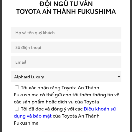
ĐỘI NGŨ TƯ VẤN
RÚT THĂM TRÚNG
QUY TRÌNH TOYOTA
TOYOTA AN THÀNH FUKUSHIMA
THƯỞNG
SSC
SSC 2022
SỰ KIỆN BẢO HIỂM
SỰ KIỆN DỊCH VỤ
SỰ KIỆN TOYOTA
SỰ KIỆN TRI ÂN
SỰ KIỆN TRƯNG BÀY
SỬA CHỮA LƯU ĐỘNG
TOYOTA
SỬA CHỮA TẬN NƠI
SỬA CHỮA TOYOTA
SUMMER 2023
SUMMER TRIP
Tôi xác nhận rằng Toyota An Thành
Fukushima có thể gửi cho tôi thêm thông tin về
TAF
TÁI TỤC BẢO HIỂM
các sản phẩm hoặc dịch vụ của Toyota
Tôi đã đọc và đồng ý với các
Điều khoản sử
TẬP HUẤN CỨU HỘ
TAY NGHỀ TOYOTA
dụng và bảo mật
của Toyota An Thành
TEAMBUILDING
THÀNH LẬP CÔNG TY
Fukushima