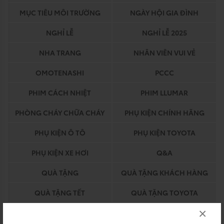
MỤC TIÊU MÔI TRƯỜNG
NGÀY HỘI GIA ĐÌNH
NGHỈ LỄ
NGHỈ LỄ 2025
NHA TRANG
NHÂN VIÊN VUI VẺ
OMOTENASHI
PCCC
PHIM CÁCH NHIỆT
PHIM LLUMAR
PHÒNG CHÁY CHỮA CHÁY
PHỤ KIỆN CHÍNH HÃNG
PHỤ KIỆN Ô TÔ
PHỤ KIỆN TOYOTA
PHỤ KIỆN XE HƠI
Q&A
QUÀ TẶNG
QUÀ TẶNG KHÁCH HÀNG
QUÀ TẶNG TẾT
QUÀ TẶNG TOYOTA
×
QUY TRÌNH BẢO HIỂM
QUY TRÌNH DỊCH VỤ