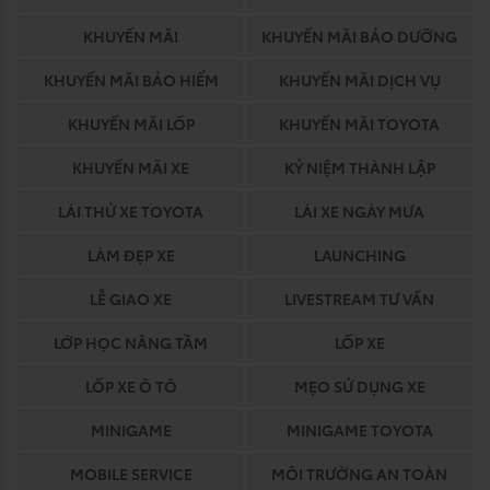
KHUYẾN MÃI
KHUYẾN MÃI BẢO DƯỠNG
KHUYẾN MÃI BẢO HIỂM
KHUYẾN MÃI DỊCH VỤ
KHUYẾN MÃI LỐP
KHUYẾN MÃI TOYOTA
KHUYẾN MÃI XE
KỶ NIỆM THÀNH LẬP
LÁI THỬ XE TOYOTA
LÁI XE NGÀY MƯA
LÀM ĐẸP XE
LAUNCHING
LỄ GIAO XE
LIVESTREAM TƯ VẤN
LỚP HỌC NÂNG TẦM
LỐP XE
LỐP XE Ô TÔ
MẸO SỬ DỤNG XE
MINIGAME
MINIGAME TOYOTA
MOBILE SERVICE
MÔI TRƯỜNG AN TOÀN