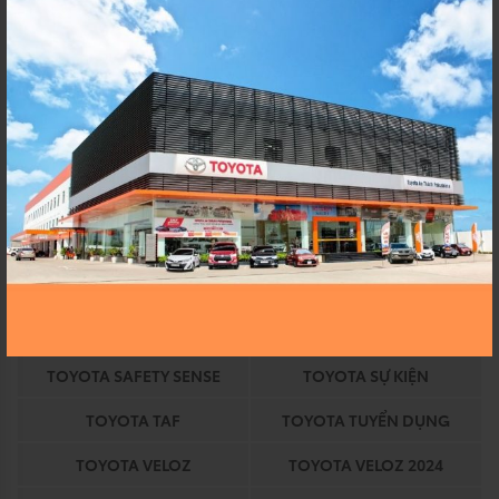
TOYOTA AN THÀNH
TOYOTA AN THANH
FUKUSHIM
FUKUSHIMA
TOYOTA AVANZA
TOYOTA AVANZA 2024
TOYOTA BINH CHANH
TOYOTA CHÍNH HÃNG
TOYOTA COROLLA
TOYOTA COROLLA ALTIS
TOYOTA DỊCH VỤ
TOYOTA EKIDEN
TOYOTA EKIDEN 2023
TOYOTA HEV
TOYOTA HỒ CHÍ MINH
TOYOTA HỒ CHÍNH MINH
TOYOTA HYBRID
TOYOTA KHUYẾN MÃI
TOYOTA SAFETY SENSE
TOYOTA SỰ KIỆN
TOYOTA TAF
TOYOTA TUYỂN DỤNG
TOYOTA VELOZ
TOYOTA VELOZ 2024