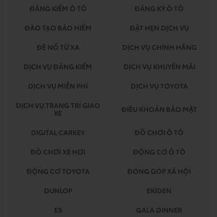
ĐĂNG KIỂM Ô TÔ
ĐĂNG KÝ Ô TÔ
ĐÀO TẠO BẢO HIỂM
ĐẶT HẸN DỊCH VỤ
ĐỀ NỔ TỪ XA
DỊCH VỤ CHÍNH HÃNG
DỊCH VỤ ĐĂNG KIỂM
DỊCH VỤ KHUYẾN MÃI
DỊCH VỤ MIỄN PHÍ
DỊCH VỤ TOYOTA
DỊCH VỤ TRANG TRÍ GIAO
ĐIỀU KHOẢN BẢO MẬT
XE
DIGITAL CARKEY
ĐỒ CHƠI Ô TÔ
ĐỒ CHƠI XE HƠI
ĐỘNG CƠ Ô TÔ
ĐỘNG CƠ TOYOTA
ĐÓNG GÓP XÃ HỘI
DUNLOP
EKIDEN
ES
GALA DINNER