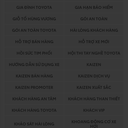
GIA ĐÌNH TOYOTA
GIA HẠN BẢO HIỂM
GIỖ TỔ HÙNG VƯƠNG
GÓI AN TOÀN
GÓI AN TOÀN TOYOTA
HÀI LÒNG KHÁCH HÀNG
HỖ TRỢ BÁN HÀNG
HỖ TRỢ XE MỚI
HỒI SỨC TIM PHỔI
HỘI THI TAY NGHỀ TOYOTA
HƯỚNG DẪN SỬ DỤNG XE
KAIZEN
KAIZEN BÁN HÀNG
KAIZEN DỊCH VỤ
KAIZEN PROMOTER
KAIZEN XUẤT SẮC
KHÁCH HÀNG AN TÂM
KHÁCH HÀNG THAN THIẾT
KHÁCH HÀNG TOYOTA
KHÁCH VIP
KHOANG ĐỘNG CƠ XE
KHẢO SÁT HÀI LÒNG
HƠI