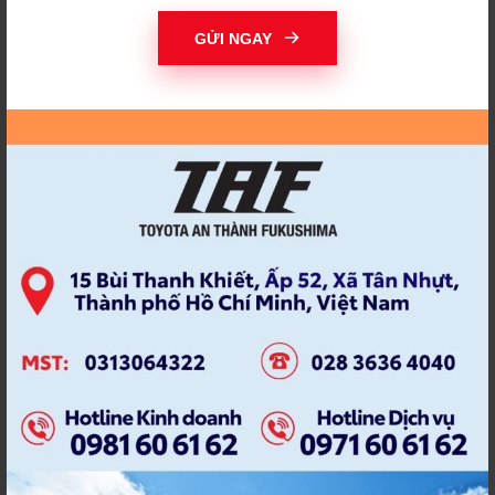
THAY ĐỔI ĐỂ THÀNH
THI ẢNH TOYOTA
CÔNG
GỬI NGAY
THIỆN NGUYỆN
THỜI HẠN BẢO DƯỠNG
THÔNG BÁO TIẾN ĐỘ
THÔNG TƯ 15/2022
THÔNG TƯ MỚI
THƯƠNG HIỆU TAF
THỦY KÍCH
TÍCH ĐIỂM
TÍCH ĐIỂM NHẬN QUÀ
TIẾN ĐỘ SỬA CHỮA
TOYOA AN THÀNH
TOYOT AN THANH
FUKUSHIMA
FUKUSHIMA
TOYOTA
TOYOTA 2021
TOYOTA ALTIS
TOYOTA ALTIS 2022
TOYOTA AN THÀNH
TOYOTA AN THÀNH
FUKUHSIMA