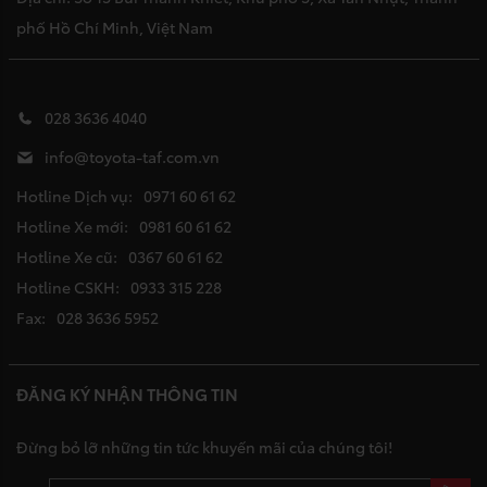
phố Hồ Chí Minh, Việt Nam
028 3636 4040
info@toyota-taf.com.vn
Hotline Dịch vụ:
0971 60 61 62
Hotline Xe mới:
0981 60 61 62
Hotline Xe cũ:
0367 60 61 62
Hotline CSKH:
0933 315 228
Fax:
028 3636 5952
ĐĂNG KÝ NHẬN THÔNG TIN
Đừng bỏ lỡ những tin tức khuyến mãi của chúng tôi!