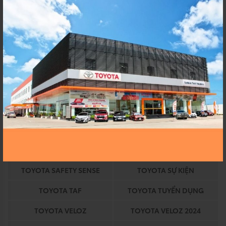
TOYOTA AN THÀNH
TOYOTA AN THANH
FUKUSHIM
FUKUSHIMA
TOYOTA AVANZA
TOYOTA AVANZA 2024
TOYOTA BINH CHANH
TOYOTA CHÍNH HÃNG
TOYOTA COROLLA
TOYOTA COROLLA ALTIS
TOYOTA DỊCH VỤ
TOYOTA EKIDEN
TOYOTA EKIDEN 2023
TOYOTA HEV
TOYOTA HỒ CHÍ MINH
TOYOTA HỒ CHÍNH MINH
TOYOTA HYBRID
TOYOTA KHUYẾN MÃI
TOYOTA SAFETY SENSE
TOYOTA SỰ KIỆN
TOYOTA TAF
TOYOTA TUYỂN DỤNG
TOYOTA VELOZ
TOYOTA VELOZ 2024