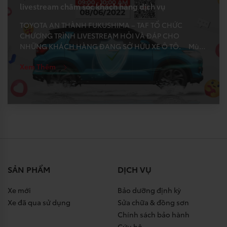
livestream chăm sóc khách hàng dịch vụ
TOYOTA AN THÀNH FUKUSHIMA – TAF TỔ CHỨC
CHƯƠNG TRÌNH LIVESTREAM HỎI VÀ ĐÁP CHO
NHỮNG KHÁCH HÀNG ĐANG SỞ HỮU XE Ô TÔ. Mùa
mưa tới kéo theo nhiều nguy hiểm tiềm ẩn từ đường
Xem Thêm
trơn, ngập nước và các sự cố gây hư hỏng xe. Nhiều
khách hàng sử dụng xe […]
SẢN PHẨM
DỊCH VỤ
Xe mới
Bảo dưỡng định kỳ
Xe đã qua sử dụng
Sửa chữa & đồng sơn
Chính sách bảo hành
Cứu hộ