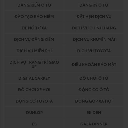
ĐĂNG KIỂM Ô TÔ
ĐĂNG KÝ Ô TÔ
ĐÀO TẠO BẢO HIỂM
ĐẶT HẸN DỊCH VỤ
ĐỀ NỔ TỪ XA
DỊCH VỤ CHÍNH HÃNG
DỊCH VỤ ĐĂNG KIỂM
DỊCH VỤ KHUYẾN MÃI
DỊCH VỤ MIỄN PHÍ
DỊCH VỤ TOYOTA
DỊCH VỤ TRANG TRÍ GIAO
ĐIỀU KHOẢN BẢO MẬT
XE
DIGITAL CARKEY
ĐỒ CHƠI Ô TÔ
ĐỒ CHƠI XE HƠI
ĐỘNG CƠ Ô TÔ
ĐỘNG CƠ TOYOTA
ĐÓNG GÓP XÃ HỘI
DUNLOP
EKIDEN
ES
GALA DINNER