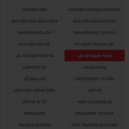
KHUYẾN MÃI
KHUYẾN MÃI BẢO DƯỠNG
KHUYẾN MÃI BẢO HIỂM
KHUYẾN MÃI DỊCH VỤ
KHUYẾN MÃI LỐP
KHUYẾN MÃI TOYOTA
KHUYẾN MÃI XE
KỶ NIỆM THÀNH LẬP
LÁI THỬ XE TOYOTA
LÁI XE NGÀY MƯA
LÀM ĐẸP XE
LAUNCHING
LỄ GIAO XE
LIVESTREAM TƯ VẤN
LỚP HỌC NÂNG TẦM
LỐP XE
LỐP XE Ô TÔ
MẸO SỬ DỤNG XE
MINIGAME
MINIGAME TOYOTA
MOBILE SERVICE
MÔI TRƯỜNG AN TOÀN