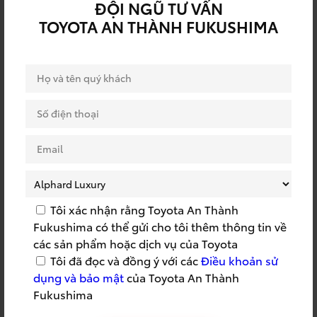
ĐỘI NGŨ TƯ VẤN
RÚT THĂM TRÚNG
QUY TRÌNH TOYOTA
TOYOTA AN THÀNH FUKUSHIMA
THƯỞNG
SSC
SSC 2022
SỰ KIỆN BẢO HIỂM
SỰ KIỆN DỊCH VỤ
SỰ KIỆN TOYOTA
SỰ KIỆN TRI ÂN
SỰ KIỆN TRƯNG BÀY
SỬA CHỮA LƯU ĐỘNG
TOYOTA
SỬA CHỮA TẬN NƠI
SỬA CHỮA TOYOTA
SUMMER 2023
SUMMER TRIP
Tôi xác nhận rằng Toyota An Thành
Fukushima có thể gửi cho tôi thêm thông tin về
TAF
TÁI TỤC BẢO HIỂM
các sản phẩm hoặc dịch vụ của Toyota
Tôi đã đọc và đồng ý với các
Điều khoản sử
TẬP HUẤN CỨU HỘ
TAY NGHỀ TOYOTA
dụng và bảo mật
của Toyota An Thành
TEAMBUILDING
THÀNH LẬP CÔNG TY
Fukushima