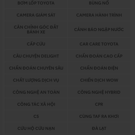
BƠM LỐP TOYOTA
BÙNG NỔ
CAMERA GIÁM SÁT
CAMERA HÀNH TRÌNH
CÂN CHỈNH GÓC ĐẮT
CẢNH BÁO NGẬP NƯỚC
BÁNH XE
CẤP CỨU
CAR CARE TOYOTA
CÂU CHUYỆN DELIGHT
CHẨN ĐOÁN CAO CẤP
CHẨN ĐOÁN CHUYÊN SÂU
CHẨN ĐOÁN ĐIỆN
CHẤT LƯỢNG DỊCH VỤ
CHIẾN DỊCH WOW
CÔNG NGHỆ AN TOÀN
CÔNG NGHỆ HYBRID
CÔNG TÁC XÃ HỘI
CPR
CS
CÙNG TAF RA KHƠI
CỨU HỘ CỨU NẠN
ĐÀ LẠT