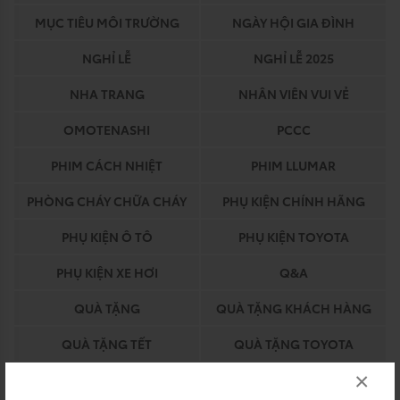
MỤC TIÊU MÔI TRƯỜNG
NGÀY HỘI GIA ĐÌNH
NGHỈ LỄ
NGHỈ LỄ 2025
NHA TRANG
NHÂN VIÊN VUI VẺ
OMOTENASHI
PCCC
PHIM CÁCH NHIỆT
PHIM LLUMAR
PHÒNG CHÁY CHỮA CHÁY
PHỤ KIỆN CHÍNH HÃNG
PHỤ KIỆN Ô TÔ
PHỤ KIỆN TOYOTA
PHỤ KIỆN XE HƠI
Q&A
QUÀ TẶNG
QUÀ TẶNG KHÁCH HÀNG
QUÀ TẶNG TẾT
QUÀ TẶNG TOYOTA
×
QUY TRÌNH BẢO HIỂM
QUY TRÌNH DỊCH VỤ