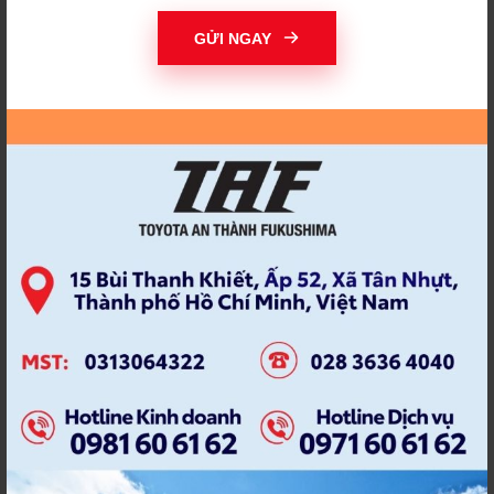
THAY ĐỔI ĐỂ THÀNH
THI ẢNH TOYOTA
CÔNG
GỬI NGAY
THIỆN NGUYỆN
THỜI HẠN BẢO DƯỠNG
THÔNG BÁO TIẾN ĐỘ
THÔNG TƯ 15/2022
THÔNG TƯ MỚI
THƯƠNG HIỆU TAF
THỦY KÍCH
TÍCH ĐIỂM
TÍCH ĐIỂM NHẬN QUÀ
TIẾN ĐỘ SỬA CHỮA
TOYOA AN THÀNH
TOYOT AN THANH
FUKUSHIMA
FUKUSHIMA
TOYOTA
TOYOTA 2021
TOYOTA ALTIS
TOYOTA ALTIS 2022
TOYOTA AN THÀNH
TOYOTA AN THÀNH
FUKUHSIMA