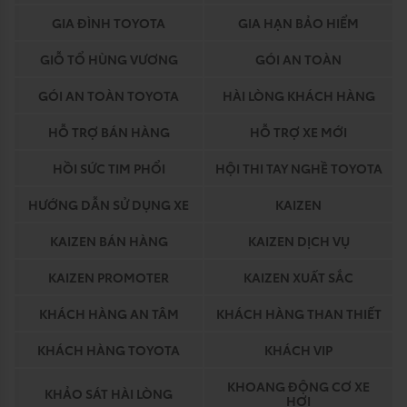
GIA ĐÌNH TOYOTA
GIA HẠN BẢO HIỂM
GIỖ TỔ HÙNG VƯƠNG
GÓI AN TOÀN
GÓI AN TOÀN TOYOTA
HÀI LÒNG KHÁCH HÀNG
HỖ TRỢ BÁN HÀNG
HỖ TRỢ XE MỚI
HỒI SỨC TIM PHỔI
HỘI THI TAY NGHỀ TOYOTA
HƯỚNG DẪN SỬ DỤNG XE
KAIZEN
KAIZEN BÁN HÀNG
KAIZEN DỊCH VỤ
KAIZEN PROMOTER
KAIZEN XUẤT SẮC
KHÁCH HÀNG AN TÂM
KHÁCH HÀNG THAN THIẾT
KHÁCH HÀNG TOYOTA
KHÁCH VIP
KHOANG ĐỘNG CƠ XE
KHẢO SÁT HÀI LÒNG
HƠI