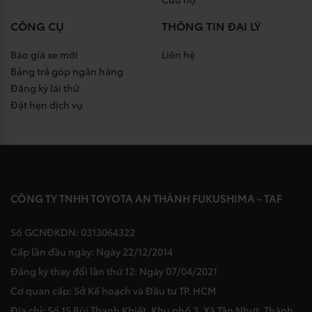
CÔNG CỤ
THÔNG TIN ĐẠI LÝ
Báo giá xe mới
Liên hệ
Bảng trả góp ngân hàng
Đăng ký lái thử
Đặt hẹn dịch vụ
CÔNG TY TNHH TOYOTA AN THÀNH FUKUSHIMA - TAF
Số GCNĐKDN: 0313064322
Cấp lần đầu ngày: Ngày 22/12/2014
Đăng ký thay đổi lần thứ 12: Ngày 07/04/2021
Cơ quan cấp: Sở Kế hoạch và Đầu tư TP. HCM
Địa chỉ: Số 15 Bùi Thanh Khiết, Khu phố 3, Xã Tân Nhựt, Thành