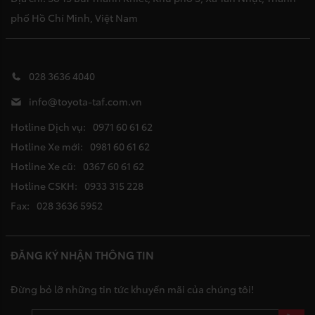
phố Hồ Chí Minh, Việt Nam
028 3636 4040
info@toyota-taf.com.vn
Hotline Dịch vụ:
0971 60 61 62
Hotline Xe mới:
0981 60 61 62
Hotline Xe cũ:
0367 60 61 62
Hotline CSKH:
0933 315 228
Fax:
028 3636 5952
ĐĂNG KÝ NHẬN THÔNG TIN
Đừng bỏ lỡ những tin tức khuyến mãi của chúng tôi!