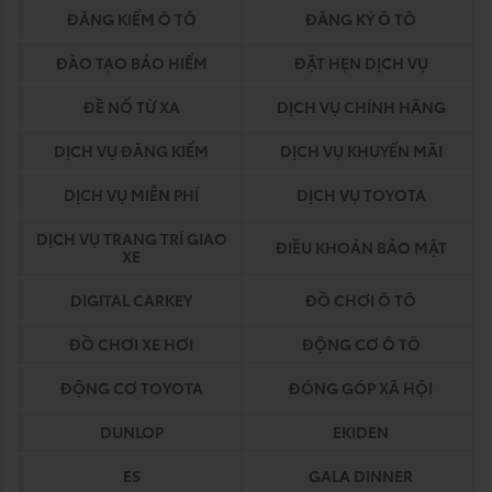
ĐĂNG KIỂM Ô TÔ
ĐĂNG KÝ Ô TÔ
ĐÀO TẠO BẢO HIỂM
ĐẶT HẸN DỊCH VỤ
ĐỀ NỔ TỪ XA
DỊCH VỤ CHÍNH HÃNG
DỊCH VỤ ĐĂNG KIỂM
DỊCH VỤ KHUYẾN MÃI
DỊCH VỤ MIỄN PHÍ
DỊCH VỤ TOYOTA
DỊCH VỤ TRANG TRÍ GIAO
ĐIỀU KHOẢN BẢO MẬT
XE
DIGITAL CARKEY
ĐỒ CHƠI Ô TÔ
ĐỒ CHƠI XE HƠI
ĐỘNG CƠ Ô TÔ
ĐỘNG CƠ TOYOTA
ĐÓNG GÓP XÃ HỘI
DUNLOP
EKIDEN
ES
GALA DINNER