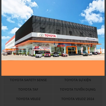
TOYOTA AN THÀNH
TOYOTA AN THANH
FUKUSHIM
FUKUSHIMA
TOYOTA AVANZA
TOYOTA AVANZA 2024
TOYOTA BINH CHANH
TOYOTA CHÍNH HÃNG
TOYOTA COROLLA
TOYOTA COROLLA ALTIS
TOYOTA DỊCH VỤ
TOYOTA EKIDEN
TOYOTA EKIDEN 2023
TOYOTA HEV
TOYOTA HỒ CHÍ MINH
TOYOTA HỒ CHÍNH MINH
TOYOTA HYBRID
TOYOTA KHUYẾN MÃI
TOYOTA SAFETY SENSE
TOYOTA SỰ KIỆN
TOYOTA TAF
TOYOTA TUYỂN DỤNG
TOYOTA VELOZ
TOYOTA VELOZ 2024