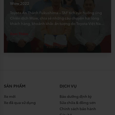
Wow 2022
Toyota An Thành Fukushima – TAF tích cực hưởng ứng
Chiến dịch Wow, chia sẻ những câu chuyện hài lòng
khách hàng, khoảnh khắc ấn tượng do Toyota Việt Nam
phát động. Và Câu chuyện ngày mưa – câu chuyện hài
Xem Thêm
lòng tháng 10 đã từng được đăng tải đã may mắn dành
giải […]
SẢN PHẨM
DỊCH VỤ
Xe mới
Bảo dưỡng định kỳ
Xe đã qua sử dụng
Sửa chữa & đồng sơn
Chính sách bảo hành
Cứu hộ