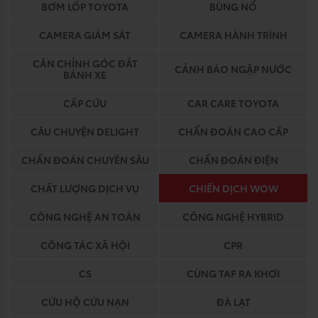
BƠM LỐP TOYOTA
BÙNG NỔ
CAMERA GIÁM SÁT
CAMERA HÀNH TRÌNH
CÂN CHỈNH GÓC ĐẮT
CẢNH BÁO NGẬP NƯỚC
BÁNH XE
CẤP CỨU
CAR CARE TOYOTA
CÂU CHUYỆN DELIGHT
CHẨN ĐOÁN CAO CẤP
CHẨN ĐOÁN CHUYÊN SÂU
CHẨN ĐOÁN ĐIỆN
CHẤT LƯỢNG DỊCH VỤ
CHIẾN DỊCH WOW
CÔNG NGHỆ AN TOÀN
CÔNG NGHỆ HYBRID
CÔNG TÁC XÃ HỘI
CPR
CS
CÙNG TAF RA KHƠI
CỨU HỘ CỨU NẠN
ĐÀ LẠT