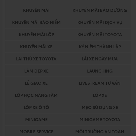
KHUYẾN MÃI
KHUYẾN MÃI BẢO DƯỠNG
KHUYẾN MÃI BẢO HIỂM
KHUYẾN MÃI DỊCH VỤ
KHUYẾN MÃI LỐP
KHUYẾN MÃI TOYOTA
KHUYẾN MÃI XE
KỶ NIỆM THÀNH LẬP
LÁI THỬ XE TOYOTA
LÁI XE NGÀY MƯA
LÀM ĐẸP XE
LAUNCHING
LỄ GIAO XE
LIVESTREAM TƯ VẤN
LỚP HỌC NÂNG TẦM
LỐP XE
LỐP XE Ô TÔ
MẸO SỬ DỤNG XE
MINIGAME
MINIGAME TOYOTA
MOBILE SERVICE
MÔI TRƯỜNG AN TOÀN