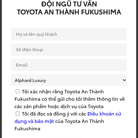
ĐỘI NGŨ TƯ VẤN
RÚT THĂM TRÚNG
QUY TRÌNH TOYOTA
TOYOTA AN THÀNH FUKUSHIMA
THƯỞNG
SSC
SSC 2022
SỰ KIỆN BẢO HIỂM
SỰ KIỆN DỊCH VỤ
SỰ KIỆN TOYOTA
SỰ KIỆN TRI ÂN
SỰ KIỆN TRƯNG BÀY
SỬA CHỮA LƯU ĐỘNG
TOYOTA
SỬA CHỮA TẬN NƠI
SỬA CHỮA TOYOTA
SUMMER 2023
SUMMER TRIP
Tôi xác nhận rằng Toyota An Thành
Fukushima có thể gửi cho tôi thêm thông tin về
TAF
TÁI TỤC BẢO HIỂM
các sản phẩm hoặc dịch vụ của Toyota
Tôi đã đọc và đồng ý với các
Điều khoản sử
TẬP HUẤN CỨU HỘ
TAY NGHỀ TOYOTA
dụng và bảo mật
của Toyota An Thành
TEAMBUILDING
THÀNH LẬP CÔNG TY
Fukushima