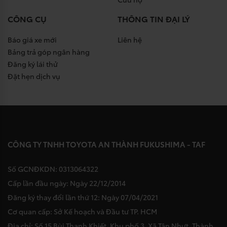
CÔNG CỤ
THÔNG TIN ĐẠI LÝ
Báo giá xe mới
Liên hệ
Bảng trả góp ngân hàng
Đăng ký lái thử
Đặt hẹn dịch vụ
CÔNG TY TNHH TOYOTA AN THÀNH FUKUSHIMA - TAF
Số GCNĐKDN: 0313064322
Cấp lần đầu ngày: Ngày 22/12/2014
Đăng ký thay đổi lần thứ 12: Ngày 07/04/2021
Cơ quan cấp: Sở Kế hoạch và Đầu tư TP. HCM
Địa chỉ: Số 15 Bùi Thanh Khiết, Khu phố 3, Xã Tân Nhựt, Thành