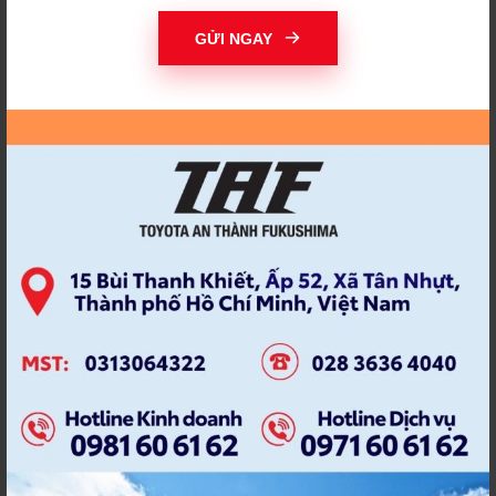
THAY ĐỔI ĐỂ THÀNH
THI ẢNH TOYOTA
CÔNG
GỬI NGAY
THIỆN NGUYỆN
THỜI HẠN BẢO DƯỠNG
THÔNG BÁO TIẾN ĐỘ
THÔNG TƯ 15/2022
THÔNG TƯ MỚI
THƯƠNG HIỆU TAF
THỦY KÍCH
TÍCH ĐIỂM
TÍCH ĐIỂM NHẬN QUÀ
TIẾN ĐỘ SỬA CHỮA
TOYOA AN THÀNH
TOYOT AN THANH
FUKUSHIMA
FUKUSHIMA
TOYOTA
TOYOTA 2021
TOYOTA ALTIS
TOYOTA ALTIS 2022
TOYOTA AN THÀNH
TOYOTA AN THÀNH
FUKUHSIMA