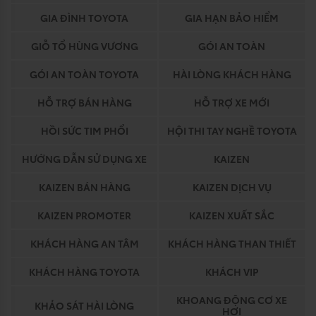
GIA ĐÌNH TOYOTA
GIA HẠN BẢO HIỂM
GIỖ TỔ HÙNG VƯƠNG
GÓI AN TOÀN
GÓI AN TOÀN TOYOTA
HÀI LÒNG KHÁCH HÀNG
HỖ TRỢ BÁN HÀNG
HỖ TRỢ XE MỚI
HỒI SỨC TIM PHỔI
HỘI THI TAY NGHỀ TOYOTA
HƯỚNG DẪN SỬ DỤNG XE
KAIZEN
KAIZEN BÁN HÀNG
KAIZEN DỊCH VỤ
KAIZEN PROMOTER
KAIZEN XUẤT SẮC
KHÁCH HÀNG AN TÂM
KHÁCH HÀNG THAN THIẾT
KHÁCH HÀNG TOYOTA
KHÁCH VIP
KHOANG ĐỘNG CƠ XE
KHẢO SÁT HÀI LÒNG
HƠI