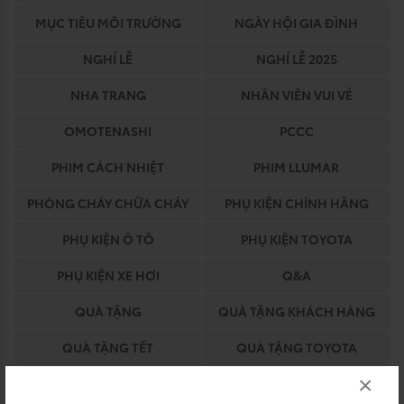
MỤC TIÊU MÔI TRƯỜNG
NGÀY HỘI GIA ĐÌNH
NGHỈ LỄ
NGHỈ LỄ 2025
NHA TRANG
NHÂN VIÊN VUI VẺ
OMOTENASHI
PCCC
PHIM CÁCH NHIỆT
PHIM LLUMAR
PHÒNG CHÁY CHỮA CHÁY
PHỤ KIỆN CHÍNH HÃNG
PHỤ KIỆN Ô TÔ
PHỤ KIỆN TOYOTA
PHỤ KIỆN XE HƠI
Q&A
QUÀ TẶNG
QUÀ TẶNG KHÁCH HÀNG
QUÀ TẶNG TẾT
QUÀ TẶNG TOYOTA
×
QUY TRÌNH BẢO HIỂM
QUY TRÌNH DỊCH VỤ