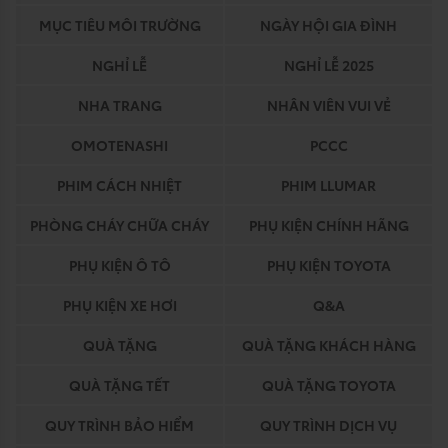
MỤC TIÊU MÔI TRƯỜNG
NGÀY HỘI GIA ĐÌNH
NGHỈ LỄ
NGHỈ LỄ 2025
NHA TRANG
NHÂN VIÊN VUI VẺ
OMOTENASHI
PCCC
PHIM CÁCH NHIỆT
PHIM LLUMAR
PHÒNG CHÁY CHỮA CHÁY
PHỤ KIỆN CHÍNH HÃNG
PHỤ KIỆN Ô TÔ
PHỤ KIỆN TOYOTA
PHỤ KIỆN XE HƠI
Q&A
QUÀ TẶNG
QUÀ TẶNG KHÁCH HÀNG
QUÀ TẶNG TẾT
QUÀ TẶNG TOYOTA
QUY TRÌNH BẢO HIỂM
QUY TRÌNH DỊCH VỤ