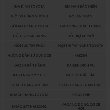
GIA ĐÌNH TOYOTA
GIA HẠN BẢO HIỂM
GIỖ TỔ HÙNG VƯƠNG
GÓI AN TOÀN
GÓI AN TOÀN TOYOTA
HÀI LÒNG KHÁCH HÀNG
HỖ TRỢ BÁN HÀNG
HỖ TRỢ XE MỚI
HỒI SỨC TIM PHỔI
HỘI THI TAY NGHỀ TOYOTA
HƯỚNG DẪN SỬ DỤNG XE
KAIZEN
KAIZEN BÁN HÀNG
KAIZEN DỊCH VỤ
KAIZEN PROMOTER
KAIZEN XUẤT SẮC
KHÁCH HÀNG AN TÂM
KHÁCH HÀNG THAN THIẾT
KHÁCH HÀNG TOYOTA
KHÁCH VIP
KHOANG ĐỘNG CƠ XE
KHẢO SÁT HÀI LÒNG
HƠI