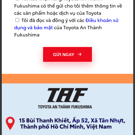
THAY ĐỔI ĐỂ THÀNH
THI ẢNH TOYOTA
Fukushima có thể gửi cho tôi thêm thông tin về
CÔNG
các sản phẩm hoặc dịch vụ của Toyota
THIỆN NGUYỆN
THỜI HẠN BẢO DƯỠNG
Tôi đã đọc và đồng ý với các
Điều khoản sử
dụng và bảo mật
của Toyota An Thành
THÔNG BÁO TIẾN ĐỘ
THÔNG TƯ 15/2022
Fukushima
THÔNG TƯ MỚI
THƯƠNG HIỆU TAF
THỦY KÍCH
TÍCH ĐIỂM
GỬI NGAY
TÍCH ĐIỂM NHẬN QUÀ
TIẾN ĐỘ SỬA CHỮA
TOYOA AN THÀNH
TOYOT AN THANH
FUKUSHIMA
FUKUSHIMA
TOYOTA
TOYOTA 2021
TOYOTA ALTIS
TOYOTA ALTIS 2022
TOYOTA AN THÀNH
TOYOTA AN THÀNH
FUKUHSIMA