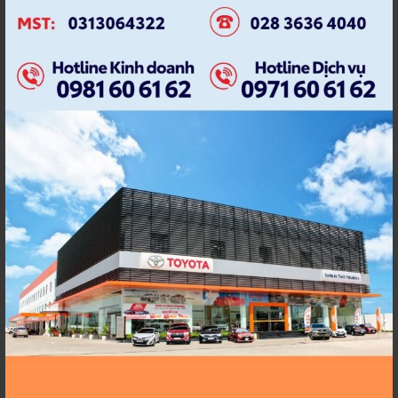
TOYOTA AN THÀNH
TOYOTA AN THANH
FUKUSHIM
FUKUSHIMA
TOYOTA AVANZA
TOYOTA AVANZA 2024
TOYOTA BINH CHANH
TOYOTA CHÍNH HÃNG
TOYOTA COROLLA
TOYOTA COROLLA ALTIS
TOYOTA DỊCH VỤ
TOYOTA EKIDEN
TOYOTA EKIDEN 2023
TOYOTA HEV
TOYOTA HỒ CHÍ MINH
TOYOTA HỒ CHÍNH MINH
TOYOTA HYBRID
TOYOTA KHUYẾN MÃI
TOYOTA SAFETY SENSE
TOYOTA SỰ KIỆN
TOYOTA TAF
TOYOTA TUYỂN DỤNG
TOYOTA VELOZ
TOYOTA VELOZ 2024