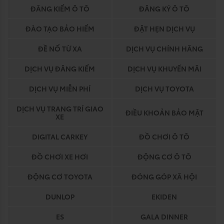
ĐĂNG KIỂM Ô TÔ
ĐĂNG KÝ Ô TÔ
ĐÀO TẠO BẢO HIỂM
ĐẶT HẸN DỊCH VỤ
ĐỀ NỔ TỪ XA
DỊCH VỤ CHÍNH HÃNG
DỊCH VỤ ĐĂNG KIỂM
DỊCH VỤ KHUYẾN MÃI
DỊCH VỤ MIỄN PHÍ
DỊCH VỤ TOYOTA
DỊCH VỤ TRANG TRÍ GIAO
ĐIỀU KHOẢN BẢO MẬT
XE
DIGITAL CARKEY
ĐỒ CHƠI Ô TÔ
ĐỒ CHƠI XE HƠI
ĐỘNG CƠ Ô TÔ
ĐỘNG CƠ TOYOTA
ĐÓNG GÓP XÃ HỘI
DUNLOP
EKIDEN
ES
GALA DINNER