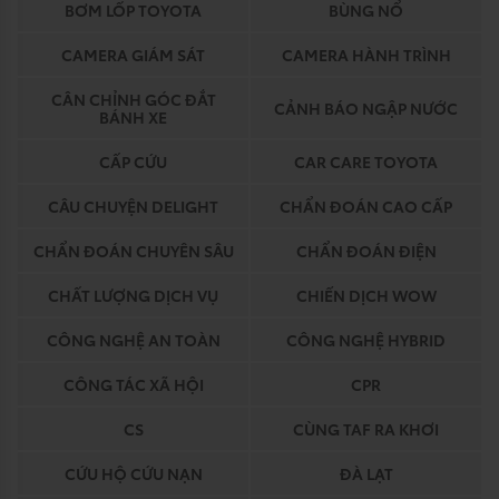
BƠM LỐP TOYOTA
BÙNG NỔ
CAMERA GIÁM SÁT
CAMERA HÀNH TRÌNH
CÂN CHỈNH GÓC ĐẮT
CẢNH BÁO NGẬP NƯỚC
BÁNH XE
CẤP CỨU
CAR CARE TOYOTA
CÂU CHUYỆN DELIGHT
CHẨN ĐOÁN CAO CẤP
CHẨN ĐOÁN CHUYÊN SÂU
CHẨN ĐOÁN ĐIỆN
CHẤT LƯỢNG DỊCH VỤ
CHIẾN DỊCH WOW
CÔNG NGHỆ AN TOÀN
CÔNG NGHỆ HYBRID
CÔNG TÁC XÃ HỘI
CPR
CS
CÙNG TAF RA KHƠI
CỨU HỘ CỨU NẠN
ĐÀ LẠT