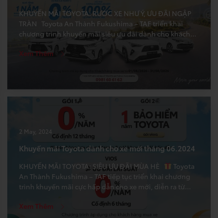
KHUYẾN MÃI TOYOTA: RƯỚC XE NHƯ Ý, ƯU ĐÃI NGẬP
TRÀN Toyota An Thành Fukushima – TAF triển khai
chương trình khuyến mãi siêu ưu đãi dành cho khách
hàng mua xe Toyota mới trong tháng 07.2026. Cụ thể
Xem Thêm
như sau: ♥ Thời gian: từ 01.08.2026 đến 31.08.2026 ♥
Quà tặng khủng ⇒ Ưu […]
2 May, 2024
Khuyến mãi Toyota dành cho xe mới tháng 06.2024
KHUYẾN MÃI TOYOTA: SIÊU ƯU ĐÃI MÙA HÈ
Toyota
An Thành Fukushima – TAF tiếp tục triển khai chương
trình khuyến mãi cực hấp dẫn cho xe mới, diễn ra từ
ngày 01/06/2024 đến hết 30/06/2024, cụ thể: ♥ KHÁCH
Xem Thêm
HÀNG MUA VELOZ CROSS & AVANZA PREMIO ĐƯỢC
LỰA CHỌN 1 TRONG 2 […]