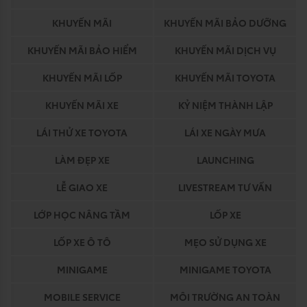
KHUYẾN MÃI
KHUYẾN MÃI BẢO DƯỠNG
KHUYẾN MÃI BẢO HIỂM
KHUYẾN MÃI DỊCH VỤ
KHUYẾN MÃI LỐP
KHUYẾN MÃI TOYOTA
KHUYẾN MÃI XE
KỶ NIỆM THÀNH LẬP
LÁI THỬ XE TOYOTA
LÁI XE NGÀY MƯA
LÀM ĐẸP XE
LAUNCHING
LỄ GIAO XE
LIVESTREAM TƯ VẤN
LỚP HỌC NÂNG TẦM
LỐP XE
LỐP XE Ô TÔ
MẸO SỬ DỤNG XE
MINIGAME
MINIGAME TOYOTA
MOBILE SERVICE
MÔI TRƯỜNG AN TOÀN