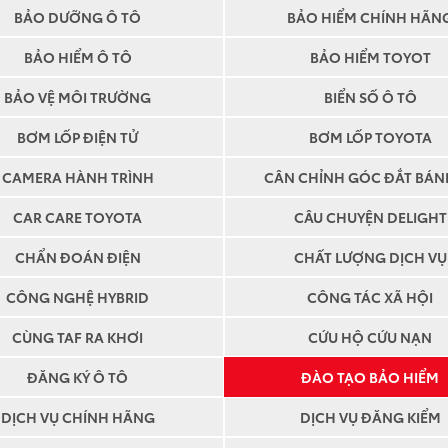
BẢO DƯỠNG Ô TÔ
BẢO HIỂM CHÍNH HÃN
BẢO HIỂM Ô TÔ
BẢO HIỂM TOYOT
BẢO VỆ MÔI TRƯỜNG
BIỂN SỐ Ô TÔ
BƠM LỐP ĐIỆN TỬ
BƠM LỐP TOYOTA
CAMERA HÀNH TRÌNH
CÂN CHỈNH GÓC ĐẮT BÁN
CAR CARE TOYOTA
CÂU CHUYỆN DELIGHT
CHẨN ĐOÁN ĐIỆN
CHẤT LƯỢNG DỊCH VỤ
CÔNG NGHỆ HYBRID
CÔNG TÁC XÃ HỘI
CÙNG TAF RA KHƠI
CỨU HỘ CỨU NẠN
ĐĂNG KÝ Ô TÔ
ĐÀO TẠO BẢO HIỂM
DỊCH VỤ CHÍNH HÃNG
DỊCH VỤ ĐĂNG KIỂM