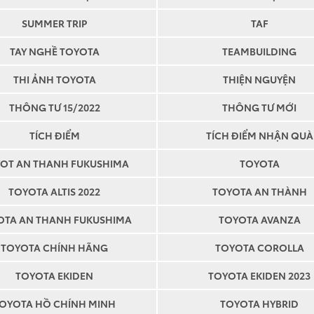
SUMMER TRIP
TAF
TAY NGHỀ TOYOTA
TEAMBUILDING
THI ẢNH TOYOTA
THIỆN NGUYỆN
THÔNG TƯ 15/2022
THÔNG TƯ MỚI
TÍCH ĐIỂM
TÍCH ĐIỂM NHẬN QUÀ
Tôi xác nhận rằng Toy
Fukushima có thể gửi cho 
OT AN THANH FUKUSHIMA
TOYOTA
các sản phẩm hoặc dịch v
TOYOTA ALTIS 2022
TOYOTA AN THÀNH
Tôi đã đọc và đồng ý v
dụng và bảo mật
của Toy
OTA AN THANH FUKUSHIMA
TOYOTA AVANZA
Fukushima
TOYOTA CHÍNH HÃNG
TOYOTA COROLLA
TOYOTA EKIDEN
TOYOTA EKIDEN 2023
GỬI NGAY
OYOTA HỒ CHÍNH MINH
TOYOTA HYBRID