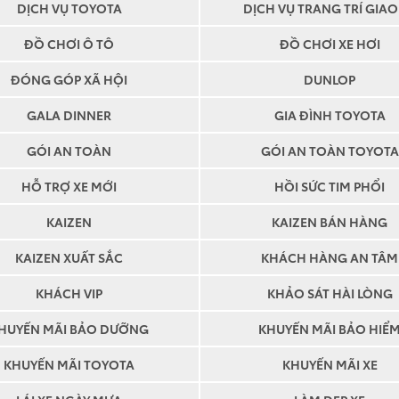
DỊCH VỤ TOYOTA
DỊCH VỤ TRANG TRÍ GIAO
ĐỒ CHƠI Ô TÔ
ĐỒ CHƠI XE HƠI
ĐÓNG GÓP XÃ HỘI
DUNLOP
GALA DINNER
GIA ĐÌNH TOYOTA
GÓI AN TOÀN
GÓI AN TOÀN TOYOTA
HỖ TRỢ XE MỚI
HỒI SỨC TIM PHỔI
KAIZEN
KAIZEN BÁN HÀNG
KAIZEN XUẤT SẮC
KHÁCH HÀNG AN TÂM
KHÁCH VIP
KHẢO SÁT HÀI LÒNG
HUYẾN MÃI BẢO DƯỠNG
KHUYẾN MÃI BẢO HIỂ
KHUYẾN MÃI TOYOTA
KHUYẾN MÃI XE