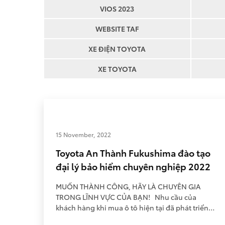
VIOS 2023
WEBSITE TAF
XE ĐIỆN TOYOTA
XE TOYOTA
15 November, 2022
Toyota An Thành Fukushima đào tạo
đại lý bảo hiểm chuyên nghiệp 2022
MUỐN THÀNH CÔNG, HÃY LÀ CHUYÊN GIA
TRONG LĨNH VỰC CỦA BẠN! Nhu cầu của
khách hàng khi mua ô tô hiện tại đã phát triển
trở nên đa đạng hơn rất nhiều. Khi mua ô tô tại