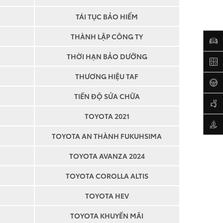
TÁI TỤC BẢO HIỂM
THÀNH LẬP CÔNG TY
THỜI HẠN BẢO DƯỠNG
THƯƠNG HIỆU TAF
TIẾN ĐỘ SỬA CHỮA
ota An Thành
tôi thêm thông tin về
TOYOTA 2021
ụ của Toyota
TOYOTA AN THÀNH FUKUHSIMA
ới các
Điều khoản sử
ota An Thành
TOYOTA AVANZA 2024
TOYOTA COROLLA ALTIS
TOYOTA HEV
TOYOTA KHUYẾN MÃI