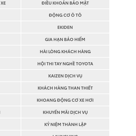
 XE
ĐIỀU KHOẢN BẢO MẬT
ĐỘNG CƠ Ô TÔ
EKIDEN
GIA HẠN BẢO HIỂM
HÀI LÒNG KHÁCH HÀNG
HỘI THI TAY NGHỀ TOYOTA
KAIZEN DỊCH VỤ
KHÁCH HÀNG THAN THIẾT
KHOANG ĐỘNG CƠ XE HƠI
M
KHUYẾN MÃI DỊCH VỤ
KỶ NIỆM THÀNH LẬP