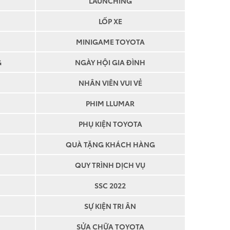
LAUNCHING
LỐP XE
MINIGAME TOYOTA
G
NGÀY HỘI GIA ĐÌNH
NHÂN VIÊN VUI VẺ
PHIM LLUMAR
PHỤ KIỆN TOYOTA
QUÀ TẶNG KHÁCH HÀNG
QUY TRÌNH DỊCH VỤ
TƯ VẤN
SSC 2022
N THÀNH
SỰ KIỆN TRI ÂN
HIMA
SỬA CHỮA TOYOTA