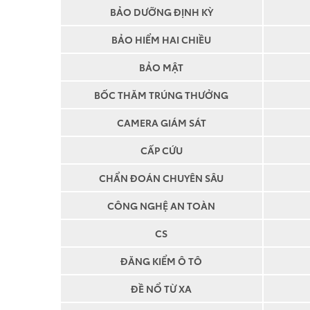
BẢO DƯỠNG ĐỊNH KỲ
BẢO HIỂM HAI CHIỀU
BẢO MẬT
BỐC THĂM TRÚNG THƯỞNG
CAMERA GIÁM SÁT
CẤP CỨU
CHẨN ĐOÁN CHUYÊN SÂU
CÔNG NGHỆ AN TOÀN
CS
ĐĂNG KIỂM Ô TÔ
ĐỀ NỔ TỪ XA