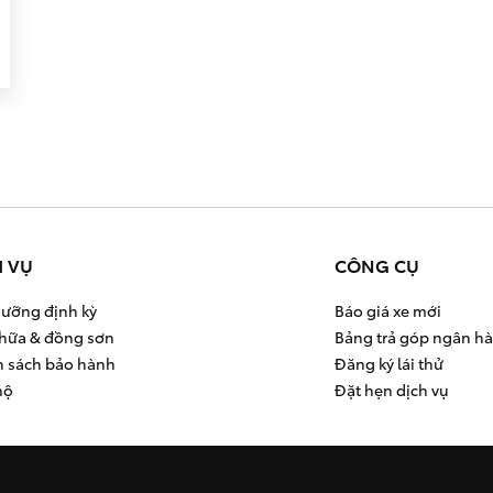
H VỤ
CÔNG CỤ
ưỡng định kỳ
Báo giá xe mới
hữa & đồng sơn
Bảng trả góp ngân h
h sách bảo hành
Đăng ký lái thử
hộ
Đặt hẹn dịch vụ