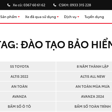
Xe cũ:
0367 60 61 62
CSKH:
0933 315 228
Sản phẩm
Xe đã qua sử dụng
Dịch vụ
Tuyển dụng
Kho xe đã qua sử dụng
Bảo dưỡng định kỳ
Sửa chữa & đồng sơn
TAG:
ĐÀO TẠO BẢO HIỂ
Chính sách bảo hành
Cứu hộ
Phụ kiện ô tô Toyota
5S TOYOTA
8 NĂM THÀNH LẬP
Tư vấn bảo hiểm
ALTIS 2022
ALTIS ALL NEW
Tư vấn tài chính
AN TOÀN
AN TOÀN MÙA MƯA
AVANZA
AVANZA 2024
BẤM SỐ Ô TÔ
BẤM SỐ TOÀN TRÌNH