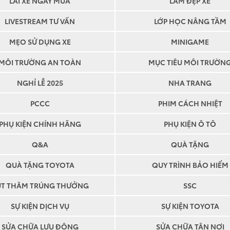
LÁI XE NGÀY MƯA
LÀM ĐẸP XE
LIVESTREAM TƯ VẤN
LỚP HỌC NÂNG TẦM
MẸO SỬ DỤNG XE
MINIGAME
MÔI TRƯỜNG AN TOÀN
MỤC TIÊU MÔI TRƯỜN
NGHỈ LỄ 2025
NHA TRANG
PCCC
PHIM CÁCH NHIỆT
PHỤ KIỆN CHÍNH HÃNG
PHỤ KIỆN Ô TÔ
Q&A
QUÀ TẶNG
QUÀ TẶNG TOYOTA
QUY TRÌNH BẢO HIỂM
ĐỘI NGŨ 
ÚT THĂM TRÚNG THƯỞNG
SSC
TOYOTA A
SỰ KIỆN DỊCH VỤ
SỰ KIỆN TOYOTA
FUKUS
SỬA CHỮA LƯU ĐỘNG
SỬA CHỮA TẬN NƠI