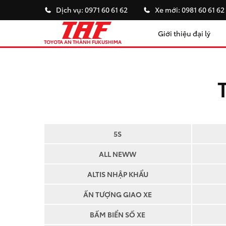
Dịch vụ:
0971 60 61 62
Xe mới:
0981 60 61 62
Giới thiệu đại lý
TOYOTA AN THÀNH FUKUSHIMA
5S
ALL NEWW
ALTIS NHẬP KHẨU
ẤN TƯỢNG GIAO XE
BẤM BIỂN SỐ XE