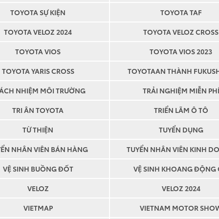
TOYOTA SỰ KIỆN
TOYOTA TAF
TOYOTA VELOZ 2024
TOYOTA VELOZ CROSS
TOYOTA VIOS
TOYOTA VIOS 2023
TOYOTA YARIS CROSS
TOYOTAAN THÀNH FUKUS
ÁCH NHIỆM MÔI TRƯỜNG
TRẢI NGHIỆM MIỄN PH
TRI ÂN TOYOTA
TRIỂN LÃM Ô TÔ
TỪ THIỆN
TUYỂN DỤNG
YỂN NHÂN VIÊN BÁN HÀNG
TUYỂN NHÂN VIÊN KINH D
VỆ SINH BUỒNG ĐỐT
VỆ SINH KHOANG ĐỘNG
VELOZ
VELOZ 2024
VIETMAP
VIETNAM MOTOR SHO