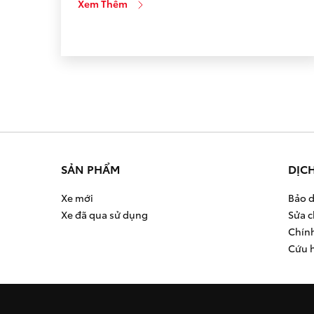
Xem Thêm
Toyota An Thành Fukushima – TAF, khách hàng
không chỉ mong muốn được tư vấn về […]
SẢN PHẨM
DỊC
Xe mới
Bảo d
Xe đã qua sử dụng
Sửa c
Chín
Cứu 