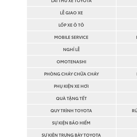
LÁI THỬ XE TOYOTA
LỄ GIAO XE
LỐP XE Ô TÔ
MOBILE SERVICE
NGHỈ LỄ
OMOTENASHI
PHÒNG CHÁY CHỮA CHÁY
PHỤ KIỆN XE HƠI
QUÀ TẶNG TẾT
QUY TRÌNH TOYOTA
R
SỰ KIỆN BẢO HIỂM
SỰ KIỆN TRƯNG BÀY TOYOTA