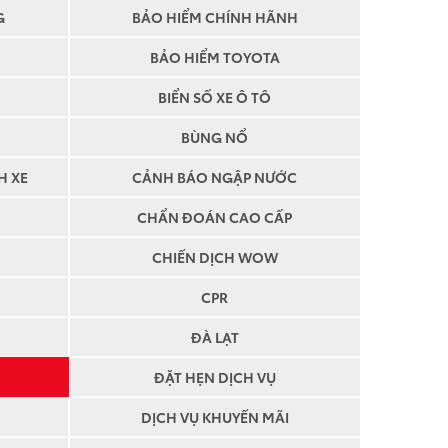
G
BẢO HIỂM CHÍNH HÃNH
BẢO HIỂM TOYOTA
BIỂN SỐ XE Ô TÔ
BÙNG NỔ
H XE
CẢNH BÁO NGẬP NƯỚC
CHẨN ĐOÁN CAO CẤP
CHIẾN DỊCH WOW
CPR
ĐÀ LẠT
ĐẶT HẸN DỊCH VỤ
DỊCH VỤ KHUYẾN MÃI