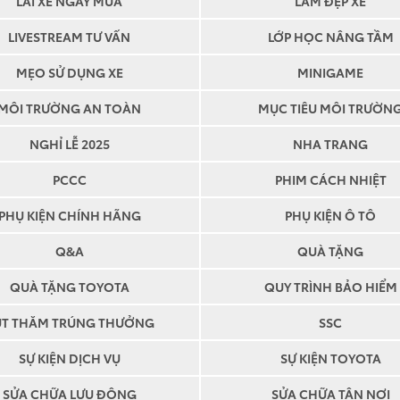
LÁI XE NGÀY MƯA
LÀM ĐẸP XE
LIVESTREAM TƯ VẤN
LỚP HỌC NÂNG TẦM
MẸO SỬ DỤNG XE
MINIGAME
MÔI TRƯỜNG AN TOÀN
MỤC TIÊU MÔI TRƯỜN
NGHỈ LỄ 2025
NHA TRANG
PCCC
PHIM CÁCH NHIỆT
PHỤ KIỆN CHÍNH HÃNG
PHỤ KIỆN Ô TÔ
Q&A
QUÀ TẶNG
QUÀ TẶNG TOYOTA
QUY TRÌNH BẢO HIỂM
ĐỘI NGŨ 
ÚT THĂM TRÚNG THƯỞNG
SSC
TOYOTA A
SỰ KIỆN DỊCH VỤ
SỰ KIỆN TOYOTA
FUKUS
SỬA CHỮA LƯU ĐỘNG
SỬA CHỮA TẬN NƠI