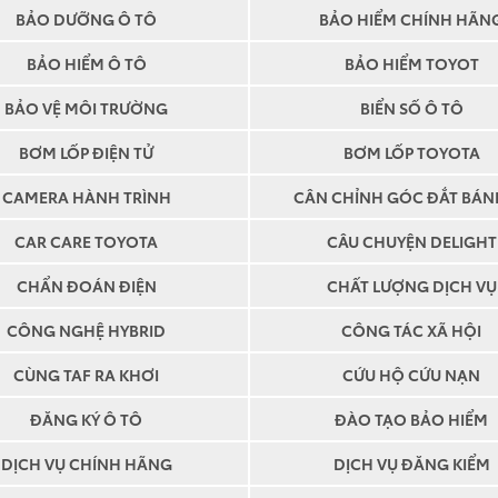
BẢO DƯỠNG Ô TÔ
BẢO HIỂM CHÍNH HÃN
BẢO HIỂM Ô TÔ
BẢO HIỂM TOYOT
BẢO VỆ MÔI TRƯỜNG
BIỂN SỐ Ô TÔ
BƠM LỐP ĐIỆN TỬ
BƠM LỐP TOYOTA
CAMERA HÀNH TRÌNH
CÂN CHỈNH GÓC ĐẮT BÁN
CAR CARE TOYOTA
CÂU CHUYỆN DELIGHT
CHẨN ĐOÁN ĐIỆN
CHẤT LƯỢNG DỊCH VỤ
CÔNG NGHỆ HYBRID
CÔNG TÁC XÃ HỘI
CÙNG TAF RA KHƠI
CỨU HỘ CỨU NẠN
ĐĂNG KÝ Ô TÔ
ĐÀO TẠO BẢO HIỂM
DỊCH VỤ CHÍNH HÃNG
DỊCH VỤ ĐĂNG KIỂM