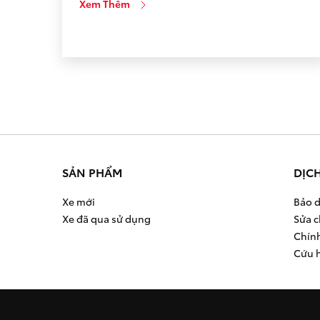
Xem Thêm
của mọi hoạt động với cam kết “Move Your
World” nhằm tạo ra những trải nghiệm sở […]
SẢN PHẨM
DỊC
Xe mới
Bảo d
Xe đã qua sử dụng
Sửa c
Chín
Cứu 