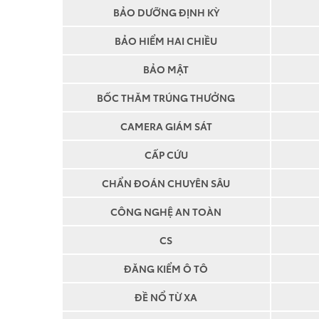
BẢO DƯỠNG ĐỊNH KỲ
BẢO HIỂM HAI CHIỀU
BẢO MẬT
BỐC THĂM TRÚNG THƯỞNG
CAMERA GIÁM SÁT
CẤP CỨU
CHẨN ĐOÁN CHUYÊN SÂU
CÔNG NGHỆ AN TOÀN
CS
ĐĂNG KIỂM Ô TÔ
ĐỀ NỔ TỪ XA