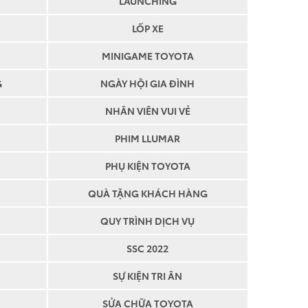
LAUNCHING
LỐP XE
MINIGAME TOYOTA
G
NGÀY HỘI GIA ĐÌNH
NHÂN VIÊN VUI VẺ
PHIM LLUMAR
PHỤ KIỆN TOYOTA
QUÀ TẶNG KHÁCH HÀNG
QUY TRÌNH DỊCH VỤ
TƯ VẤN
SSC 2022
N THÀNH
SỰ KIỆN TRI ÂN
HIMA
SỬA CHỮA TOYOTA