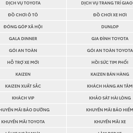
DỊCH VỤ TOYOTA
DỊCH VỤ TRANG TRÍ GIAO
ĐỒ CHƠI Ô TÔ
ĐỒ CHƠI XE HƠI
ĐÓNG GÓP XÃ HỘI
DUNLOP
GALA DINNER
GIA ĐÌNH TOYOTA
GÓI AN TOÀN
GÓI AN TOÀN TOYOTA
HỖ TRỢ XE MỚI
HỒI SỨC TIM PHỔI
KAIZEN
KAIZEN BÁN HÀNG
KAIZEN XUẤT SẮC
KHÁCH HÀNG AN TÂM
KHÁCH VIP
KHẢO SÁT HÀI LÒNG
HUYẾN MÃI BẢO DƯỠNG
KHUYẾN MÃI BẢO HIỂ
KHUYẾN MÃI TOYOTA
KHUYẾN MÃI XE