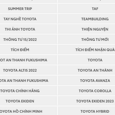
SUMMER TRIP
TAF
TAY NGHỀ TOYOTA
TEAMBUILDING
THI ẢNH TOYOTA
THIỆN NGUYỆN
THÔNG TƯ 15/2022
THÔNG TƯ MỚI
TÍCH ĐIỂM
TÍCH ĐIỂM NHẬN QUÀ
Tôi xác nhận rằng Toy
Fukushima có thể gửi cho 
OT AN THANH FUKUSHIMA
TOYOTA
các sản phẩm hoặc dịch v
TOYOTA ALTIS 2022
TOYOTA AN THÀNH
Tôi đã đọc và đồng ý v
dụng và bảo mật
của Toy
OTA AN THANH FUKUSHIMA
TOYOTA AVANZA
Fukushima
TOYOTA CHÍNH HÃNG
TOYOTA COROLLA
TOYOTA EKIDEN
TOYOTA EKIDEN 2023
GỬI NGAY
OYOTA HỒ CHÍNH MINH
TOYOTA HYBRID