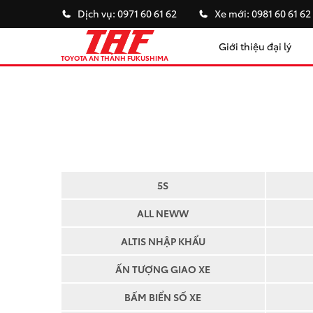
Dịch vụ:
0971 60 61 62
Xe mới:
0981 60 61 62
Giới thiệu đại lý
TOYOTA AN THÀNH FUKUSHIMA
5S
ALL NEWW
ALTIS NHẬP KHẨU
ẤN TƯỢNG GIAO XE
BẤM BIỂN SỐ XE