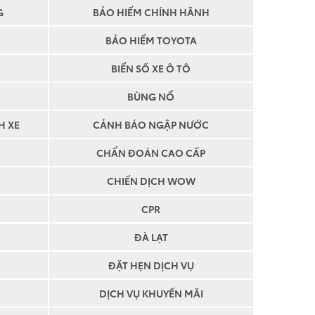
G
BẢO HIỂM CHÍNH HÃNH
BẢO HIỂM TOYOTA
BIỂN SỐ XE Ô TÔ
BÙNG NỔ
H XE
CẢNH BÁO NGẬP NƯỚC
CHẨN ĐOÁN CAO CẤP
CHIẾN DỊCH WOW
CPR
ĐÀ LẠT
ĐẶT HẸN DỊCH VỤ
DỊCH VỤ KHUYẾN MÃI