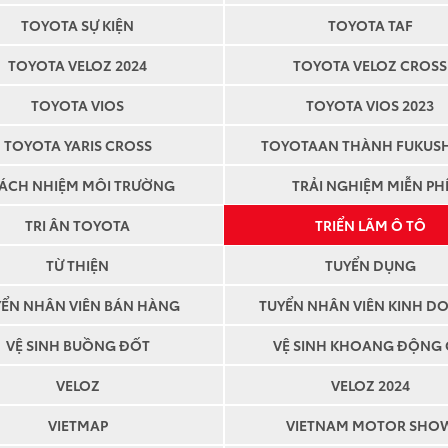
TOYOTA SỰ KIỆN
TOYOTA TAF
TOYOTA VELOZ 2024
TOYOTA VELOZ CROSS
TOYOTA VIOS
TOYOTA VIOS 2023
TOYOTA YARIS CROSS
TOYOTAAN THÀNH FUKUS
ÁCH NHIỆM MÔI TRƯỜNG
TRẢI NGHIỆM MIỄN PH
TRI ÂN TOYOTA
TRIỂN LÃM Ô TÔ
TỪ THIỆN
TUYỂN DỤNG
YỂN NHÂN VIÊN BÁN HÀNG
TUYỂN NHÂN VIÊN KINH D
VỆ SINH BUỒNG ĐỐT
VỆ SINH KHOANG ĐỘNG
VELOZ
VELOZ 2024
VIETMAP
VIETNAM MOTOR SHO