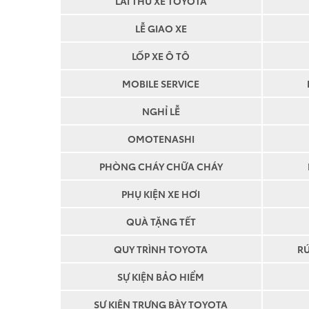
LÁI THỬ XE TOYOTA
LỄ GIAO XE
LỐP XE Ô TÔ
MOBILE SERVICE
NGHỈ LỄ
OMOTENASHI
PHÒNG CHÁY CHỮA CHÁY
PHỤ KIỆN XE HƠI
QUÀ TẶNG TẾT
QUY TRÌNH TOYOTA
R
SỰ KIỆN BẢO HIỂM
SỰ KIỆN TRƯNG BÀY TOYOTA