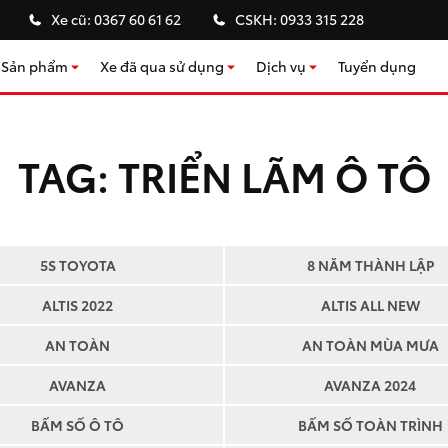
Xe cũ:
0367 60 61 62
CSKH:
0933 315 228
Sản phẩm
Xe đã qua sử dụng
Dịch vụ
Tuyển dụng
Kho xe đã qua sử dụng
Bảo dưỡng định kỳ
Sửa chữa & đồng sơn
TAG:
TRIỂN LÃM Ô TÔ
Chính sách bảo hành
Cứu hộ
Phụ kiện ô tô Toyota
5S TOYOTA
8 NĂM THÀNH LẬP
Tư vấn bảo hiểm
ALTIS 2022
ALTIS ALL NEW
Tư vấn tài chính
AN TOÀN
AN TOÀN MÙA MƯA
AVANZA
AVANZA 2024
BẤM SỐ Ô TÔ
BẤM SỐ TOÀN TRÌNH