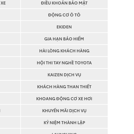
 XE
ĐIỀU KHOẢN BẢO MẬT
ĐỘNG CƠ Ô TÔ
EKIDEN
GIA HẠN BẢO HIỂM
HÀI LÒNG KHÁCH HÀNG
HỘI THI TAY NGHỀ TOYOTA
KAIZEN DỊCH VỤ
KHÁCH HÀNG THAN THIẾT
KHOANG ĐỘNG CƠ XE HƠI
M
KHUYẾN MÃI DỊCH VỤ
KỶ NIỆM THÀNH LẬP