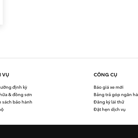
H VỤ
CÔNG CỤ
ưỡng định kỳ
Báo giá xe mới
hữa & đồng sơn
Bảng trả góp ngân h
h sách bảo hành
Đăng ký lái thử
hộ
Đặt hẹn dịch vụ