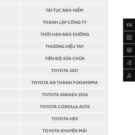
TÁI TỤC BẢO HIỂM
THÀNH LẬP CÔNG TY
THỜI HẠN BẢO DƯỠNG
THƯƠNG HIỆU TAF
TIẾN ĐỘ SỬA CHỮA
ota An Thành
tôi thêm thông tin về
TOYOTA 2021
ụ của Toyota
TOYOTA AN THÀNH FUKUHSIMA
ới các
Điều khoản sử
ota An Thành
TOYOTA AVANZA 2024
TOYOTA COROLLA ALTIS
TOYOTA HEV
TOYOTA KHUYẾN MÃI