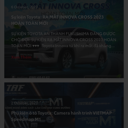
6 October, 2023
Sự kiện Toyota: RA MẮT INNOVA CROSS 2023
HOÀN TOÀN MỚI
SỰ KIỆN TOYOTA AN THÀNH FUKUSHIMA ĐÁNG ĐƯỢC
CHỜ ĐỢI: SỰ KIỆN RA MẮT INNOVA CROSS 2023 HOÀN
TOÀN MỚI ♥♥♥ Toyota Innova từ khi ra mắt đã khẳng
định danh xưng “Ông vua phân khúc MPV”. Tuy đã có rất
Xem Thêm
nhiều sản phẩm MPV xuất hiện trên thị trường, nhưng
Innova vẫn là […]
2 October, 2023
Phụ kiện ô tô Toyota: Camera hành trình VIETMAP
Speedmap M1