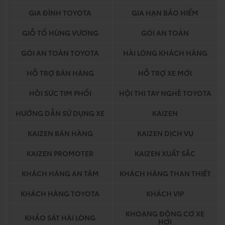
GIA ĐÌNH TOYOTA
GIA HẠN BẢO HIỂM
GIỖ TỔ HÙNG VƯƠNG
GÓI AN TOÀN
GÓI AN TOÀN TOYOTA
HÀI LÒNG KHÁCH HÀNG
HỖ TRỢ BÁN HÀNG
HỖ TRỢ XE MỚI
HỒI SỨC TIM PHỔI
HỘI THI TAY NGHỀ TOYOTA
HƯỚNG DẪN SỬ DỤNG XE
KAIZEN
KAIZEN BÁN HÀNG
KAIZEN DỊCH VỤ
KAIZEN PROMOTER
KAIZEN XUẤT SẮC
KHÁCH HÀNG AN TÂM
KHÁCH HÀNG THAN THIẾT
KHÁCH HÀNG TOYOTA
KHÁCH VIP
KHOANG ĐỘNG CƠ XE
KHẢO SÁT HÀI LÒNG
HƠI