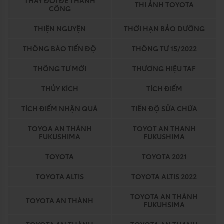
THAY ĐỔI ĐỂ THÀNH
THI ẢNH TOYOTA
CÔNG
THIỆN NGUYỆN
THỜI HẠN BẢO DƯỠNG
THÔNG BÁO TIẾN ĐỘ
THÔNG TƯ 15/2022
THÔNG TƯ MỚI
THƯƠNG HIỆU TAF
THỦY KÍCH
TÍCH ĐIỂM
TÍCH ĐIỂM NHẬN QUÀ
TIẾN ĐỘ SỬA CHỮA
TOYOA AN THÀNH
TOYOT AN THANH
FUKUSHIMA
FUKUSHIMA
TOYOTA
TOYOTA 2021
TOYOTA ALTIS
TOYOTA ALTIS 2022
TOYOTA AN THÀNH
TOYOTA AN THÀNH
FUKUHSIMA