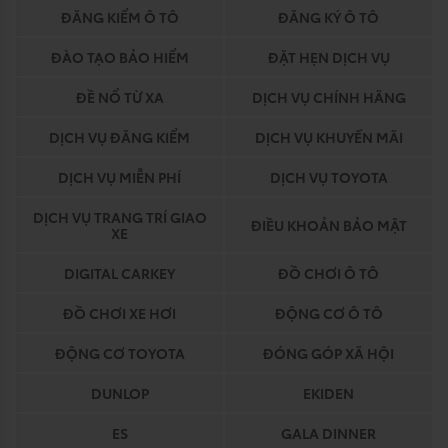
ĐĂNG KIỂM Ô TÔ
ĐĂNG KÝ Ô TÔ
ĐÀO TẠO BẢO HIỂM
ĐẶT HẸN DỊCH VỤ
ĐỀ NỔ TỪ XA
DỊCH VỤ CHÍNH HÃNG
DỊCH VỤ ĐĂNG KIỂM
DỊCH VỤ KHUYẾN MÃI
DỊCH VỤ MIỄN PHÍ
DỊCH VỤ TOYOTA
DỊCH VỤ TRANG TRÍ GIAO
ĐIỀU KHOẢN BẢO MẬT
XE
DIGITAL CARKEY
ĐỒ CHƠI Ô TÔ
ĐỒ CHƠI XE HƠI
ĐỘNG CƠ Ô TÔ
ĐỘNG CƠ TOYOTA
ĐÓNG GÓP XÃ HỘI
DUNLOP
EKIDEN
ES
GALA DINNER