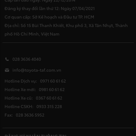
Đăng ký thay đổi lần thứ 12: Ngày 07/04/2021
Cơ quan cấp: Sở Kế hoạch và Đầu tư TP. HCM
Địa chỉ: Số 15 Bùi Thanh Khiết, Khu phố 3, Xã Tân Nhựt, Thành
phố Hồ Chí Minh, Việt Nam
028 3636 4040
info@toyota-taf.com.vn
Hotline Dịch vụ:
0971 60 61 62
Hotline Xe mới:
0981 60 61 62
Hotline Xe cũ:
0367 60 61 62
Hotline CSKH:
0933 315 228
Fax:
028 3636 5952