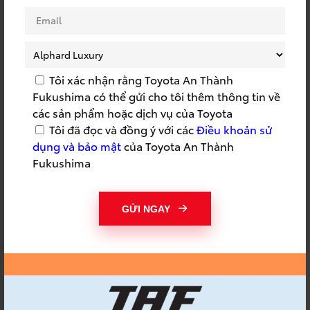
TOYOTA VELOZ CROSS
TOYOTA VIỆT NAM
TOYOTA VIETNAM APP
TOYOTA VIOS
TOYOTA VIOS 2023
TOYOTA WIGO 2023
Tôi xác nhận rằng Toyota An Thành
TOYOTA XE MỚI
TOYOTA YARIS CROSS
Fukushima có thể gửi cho tôi thêm thông tin về
các sản phẩm hoặc dịch vụ của Toyota
TOYOTAAN THÀNH
TOYOYA CHÍNH HÃNG
Tôi đã đọc và đồng ý với các
Điều khoản sử
FUKUSHIMA
dụng và bảo mật
của Toyota An Thành
TRÁCH NHIỆM MÔI
Fukushima
TRẢ GÓP Ô TÔ
TRƯỜNG
TRẢI NGHIỆM MIỄN PHÍ
TRANG TRÍ GIAO XE
GỬI NGAY
TRI ÂN KHÁCH HÀNG
TRI ÂN TOYOTA
TOYOTA
TRIỂN LÃM Ô TÔ
TRÚNG THƯỞNG TOYOTA
TSS
TỪ THIỆN