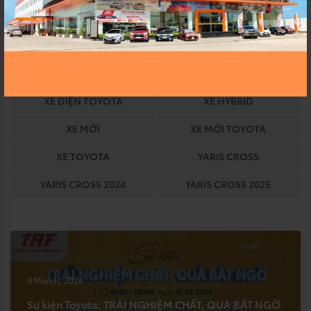
VOUCHER QUÀ TẶNG
WEBSITE CHÍNH THỨC
WEBSITE TAF
WEBSITE TOYOTA
WIGO
WIGO 2023
XE ĐIỆN TOYOTA
XE HYBRID
XE MỚI
XE MỚI TOYOTA
XE TOYOTA
YARIS CROSS
YARIS CROSS 2024
YARIS CROSS 2025
9 March, 2024
Sự kiện Toyota: TRẢI NGHIỆM CHẤT, QUÀ BẤT NGỜ