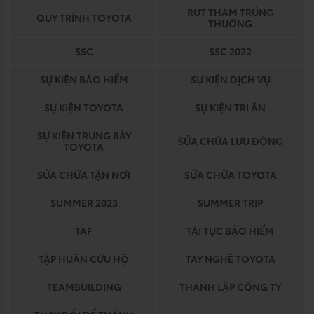
RÚT THĂM TRÚNG
QUY TRÌNH TOYOTA
THƯỞNG
SSC
SSC 2022
SỰ KIỆN BẢO HIỂM
SỰ KIỆN DỊCH VỤ
SỰ KIỆN TOYOTA
SỰ KIỆN TRI ÂN
SỰ KIỆN TRƯNG BÀY
SỬA CHỮA LƯU ĐỘNG
TOYOTA
SỬA CHỮA TẬN NƠI
SỬA CHỮA TOYOTA
SUMMER 2023
SUMMER TRIP
TAF
TÁI TỤC BẢO HIỂM
TẬP HUẤN CỨU HỘ
TAY NGHỀ TOYOTA
TEAMBUILDING
THÀNH LẬP CÔNG TY