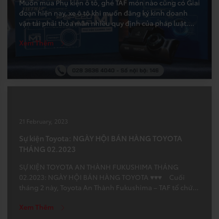
Muốn mua Phụ kiện ô tô, ghé TAF món nào cũng có Giai
đoạn hiện nay, xe ô tô khi muốn đăng ký kinh doanh
vận tải phải thỏa mãn nhiều quy định của pháp luật.
Trong số đó, tại điều 12, Nghị định 10/2020/NĐ-CP nêu
Xem Thêm
rõ những yêu cầu cần có của những thiết […]
21 February, 2023
Sự kiện Toyota: NGÀY HỘI BÁN HÀNG TOYOTA
THÁNG 02.2023
SỰ KIỆN TOYOTA AN THÀNH FUKUSHIMA THÁNG
02.2023: NGÀY HỘI BÁN HÀNG TOYOTA ♥♥♥ Cuối
tháng 2 này, Toyota An Thành Fukushima – TAF tổ chức
Ngày hội Bán hàng Toyota để mời khách hàng tiềm
Xem Thêm
năng đến chốt hợp đồng với nhiều nội dung hấp dẫn:
⇒⇒⇒ Hoạt động lái thử xe […]