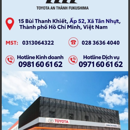
TUYỂN DỤNG
TUYỂN DỤNG TÀI XẾ
TUYỂN NHÂN VIÊN BÁN
TUYỂN DỤNG TOYOTA
HÀNG
TUYỂN NHÂN VIÊN KINH
ỨNG DỤNG TOYOTA
DOANH
ƯU ĐÃI
VỆ SINH BUỒNG ĐỐT
VỆ SINH KHOANG ĐỘNG
VỆ SINH KIM PHUN
CƠ
VỆ SINH XE
VELOZ
VELOZ 2024
VELOZ 2026
VELOZ CROSS
VIETMAP
VIETNAM MOTORSHOW
VIETNAM MOTOR SHOW
2022
VIOS 2023
VIOS MỚI