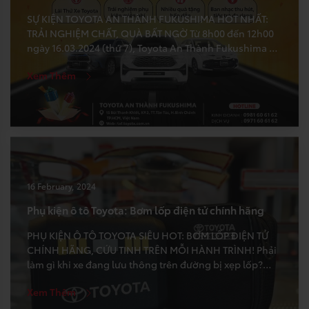
SỰ KIỆN TOYOTA AN THÀNH FUKUSHIMA HOT NHẤT:
TRẢI NGHIỆM CHẤT, QUÀ BẤT NGỜ Từ 8h00 đến 12h00
ngày 16.03.2024 (thứ 7), Toyota An Thành Fukushima –
TAF mang đến một chương trình lái thử – chăm sóc xe
Xem Thêm
miễn phí tại trụ sở công ty dành cho khách hàng thân
yêu của chúng tôi! […]
16 February, 2024
Phụ kiện ô tô Toyota: Bơm lốp điện tử chính hãng
PHỤ KIỆN Ô TÔ TOYOTA SIÊU HOT: BƠM LỐP ĐIỆN TỬ
CHÍNH HÃNG, CỨU TINH TRÊN MỖI HÀNH TRÌNH! Phải
làm gì khi xe đang lưu thông trên đường bị xẹp lốp?
Phải xử lý thế nào nếu bánh xe bị rò rỉ khí? Nếu tự bơm
Xem Thêm
lốp thì phải bơm bao nhiêu là đủ? Sẽ […]