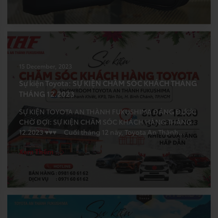
15 December, 2023
Sự kiện Toyota: SỰ KIỆN CHĂM SÓC KHÁCH THÁNG
THÁNG 12.2023
SỰ KIỆN TOYOTA AN THÀNH FUKUSHIMA ĐÁNG ĐƯỢC
CHỜ ĐỢI: SỰ KIỆN CHĂM SÓC KHÁCH HÀNG THÁNG
12.2023 ♥♥♥ Cuối tháng 12 này, Toyota An Thành
Fukushima – TAF mang đến một chương trình lái thử –
Xem Thêm
chăm sóc khách hàng toàn diện trước khi kỳ nghỉ lễ
Dương lịch bắt đầu. […]