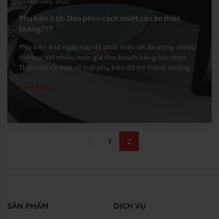
25 February, 2022
Phụ kiện ô tô: Dán phim cách nhiệt có cần thiết
không???
Phụ kiện ô tô ngày nay đã phát triển rất đa dạng, nhiều
thể loại với nhiều mức giá cho khách hàng lựa chọn.
Thậm chí có một số loại phụ kiện đã trở thành những
chi tiết không thể thiếu khi trang bị một chiếc ô tô. Một
Xem Thêm
trong số đó là phim cách […]
1
2
SẢN PHẨM
DỊCH VỤ