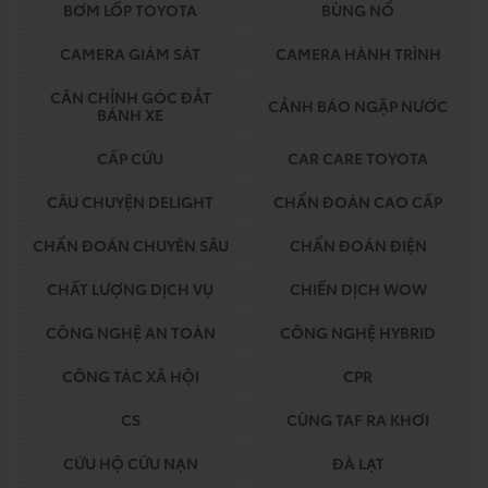
BƠM LỐP TOYOTA
BÙNG NỔ
CAMERA GIÁM SÁT
CAMERA HÀNH TRÌNH
CÂN CHỈNH GÓC ĐẮT
CẢNH BÁO NGẬP NƯỚC
BÁNH XE
CẤP CỨU
CAR CARE TOYOTA
CÂU CHUYỆN DELIGHT
CHẨN ĐOÁN CAO CẤP
CHẨN ĐOÁN CHUYÊN SÂU
CHẨN ĐOÁN ĐIỆN
CHẤT LƯỢNG DỊCH VỤ
CHIẾN DỊCH WOW
CÔNG NGHỆ AN TOÀN
CÔNG NGHỆ HYBRID
CÔNG TÁC XÃ HỘI
CPR
CS
CÙNG TAF RA KHƠI
CỨU HỘ CỨU NẠN
ĐÀ LẠT