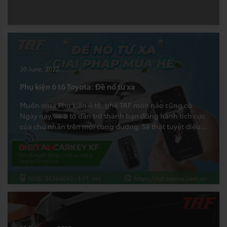
30 June, 2022
Phụ kiện ô tô Toyota: Đề nổ từ xa
Muốn mua Phụ kiện ô tô, ghé TAF món nào cũng có
Ngày nay, xe ô tô dần trở thành bạn đồng hành tích cực
của chủ nhân trên mỗi cung đường. Sẽ thật tuyệt diệu
nếu ngày hè nắng nóng, xế yêu có thể tự khởi động
Xem Thêm
trước và mở điều hòa, cảm giác […]