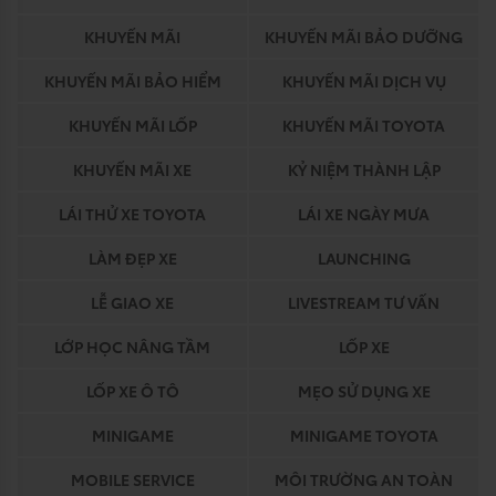
KHUYẾN MÃI
KHUYẾN MÃI BẢO DƯỠNG
KHUYẾN MÃI BẢO HIỂM
KHUYẾN MÃI DỊCH VỤ
KHUYẾN MÃI LỐP
KHUYẾN MÃI TOYOTA
KHUYẾN MÃI XE
KỶ NIỆM THÀNH LẬP
LÁI THỬ XE TOYOTA
LÁI XE NGÀY MƯA
LÀM ĐẸP XE
LAUNCHING
LỄ GIAO XE
LIVESTREAM TƯ VẤN
LỚP HỌC NÂNG TẦM
LỐP XE
LỐP XE Ô TÔ
MẸO SỬ DỤNG XE
MINIGAME
MINIGAME TOYOTA
MOBILE SERVICE
MÔI TRƯỜNG AN TOÀN